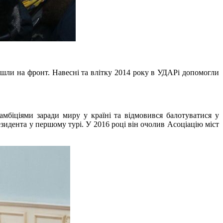
пішли на фронт. Навесні та влітку 2014 року в УДАРі допомогли
біціями заради миру у країні та відмовився балотуватися у
зидента у першому турі. У 2016 році він очолив Асоціацію міст