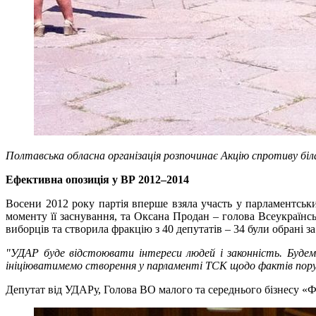
Полтавська обласна організація розпочинає Акцію спротиву бі
Ефективна опозиція у ВР 2012–2014
Восени 2012 року партія вперше взяла участь у парламентськ
моменту її заснування, та Оксана Продан – голова Всеукраїн
виборців та створила фракцію з 40 депутатів – 34 були обрані з
"УДАР буде відстоювати інтереси людей і законність. Будем
ініціюватимемо створення у парламенті ТСК щодо фактів поруш
Депутат від УДАРу, Голова ВО малого та середнього бізнесу «Ф