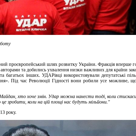
оботу
ний проєвропейський шлях розвитку України. Фракція вперше гол
 авторами та добились ухвалення низки важливих для країни зако
 та багатьох інших. УДАРівці використовували депутатські піл
січня». Під час Революції Гідності вони робили усе можливе, щ
айдан, хто хоче змін. Удар можна нанести тоді, коли стискаєш 
 це зробити, коли на цій площі нас будуть мільйони."
13 року.