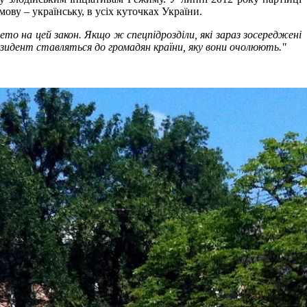
ву – українську, в усіх куточках України.
то на цей закон. Якщо ж спецпідрозділи, які зараз зосереджені
езидент ставляться до громадян країни, яку вони очолюють."