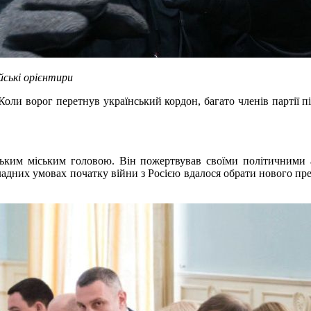
йські орієнтири
 Коли ворог перетнув український кордон, багато членів партії 
ьким міським головою. Він пожертвував своїми політичними ам
ладних умовах початку війни з Росією вдалося обрати нового пре