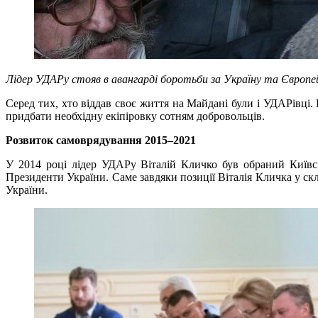
Лідер УДАРу стояв в авангарді боротьби за Україну та Європе
Серед тих, хто віддав своє життя на Майдані були і УДАРівці.
придбати необхідну екіпіровку сотням добровольців.
Розвиток самоврядування 2015–2021
У 2014 році лідер УДАРу Віталій Кличко був обраний Київс
Президенти України. Саме завдяки позиції Віталія Кличка у ск
України.