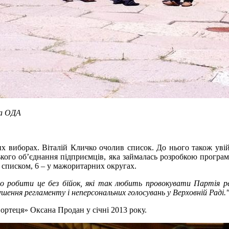
ла ОДА
их виборах. Віталій Кличко очолив список. До нього також ув
ського об’єднання підприємців, яка займалась розробкою програ
а списком, 6 – у мажоритарних округах.
о робити це без бійок, які так любить провокувати Партія ре
ення регламенту і неперсональних голосувань у Верховній Раді.
ортеця» Оксана Продан у січні 2013 року.