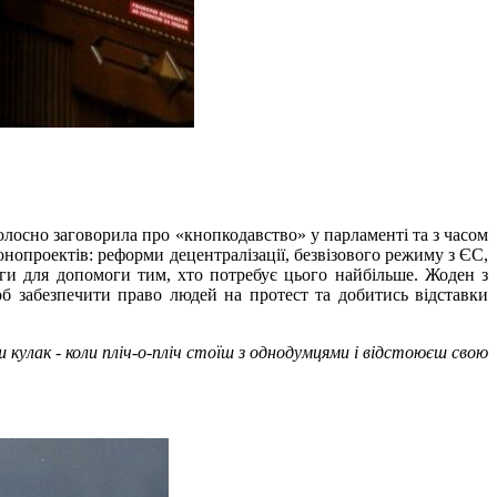
осно заговорила про «кнопкодавство» у парламенті та з часом
нопроектів: реформи децентралізації, безвізового режиму з ЄС,
ьги для допомоги тим, хто потребує цього найбільше. Жоден з
об забезпечити право людей на протест та добитись відставки
кулак - коли пліч-о-пліч стоїш з однодумцями і відстоюєш свою