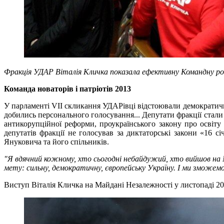
Фракція УДАР Віталія Кличка показала ефективну Командну р
Команда новаторів і патріотів 2013
У парламенті VII скликання УДАРівці відстоювали демократич
добились персонального голосування... Депутати фракції стали
антикорупційної реформи, проукраїнського закону про освіту
депутатів фракції не голосував за диктаторські закони «16 
Януковича та його спільників.
"Я вдячний кожному, хто сьогодні небайдужий, хто вийшов на М
мету: сильну, демократичну, європейську Україну. І ми зможемо
Виступ Віталія Кличка на Майдані Незалежності у листопаді 20