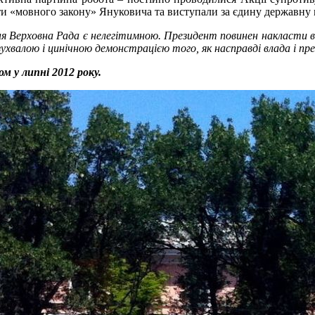
и «мовного закону» Януковича та виступали за єдину державну мо
ня Верховна Рада є нелегітимною. Президент повинен накласти ве
зухвалою і цинічною демонстрацією того, як насправді влада і пр
м у липні 2012 року.