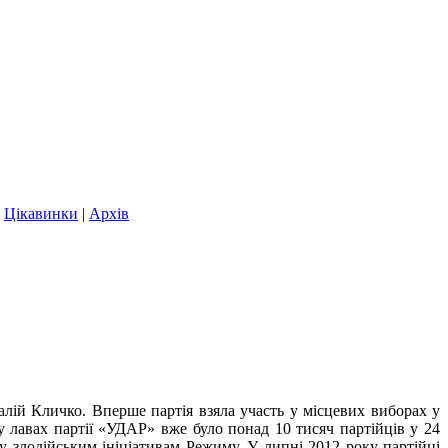
|
Цікавинки
|
Архів
лій Кличко. Вперше партія взяла участь у місцевих виборах у
у лавах партії «УДАР» вже було понад 10 тисяч партійців у 24
у злодійським ініціативам Режиму. У липні 2012 року партійці