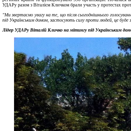
УДАРу разом з Віталієм Кличком брали участь у протестах прот
"Ми звертаємо увагу на те, що після сьогоднішнього голосуван
під Українським домом, застосують силу проти людей, це буде 
Лідер УДАРу Віталій Кличко на мітингу під Українським домо