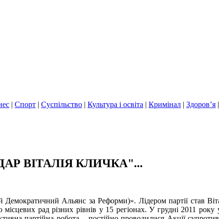
нес
|
Спорт
|
Суспільство
|
Культура і освіта
|
Кримінал
|
Здоров’я
АР ВІТАЛІЯ КЛИЧКА"...
й Демократичний Альянс за Реформи)». Лідером партії став Віта
місцевих рад різних рівнів у 15 регіонах. У грудні 2011 року 
активна партійна робота – постійно проводилися Акції супротив