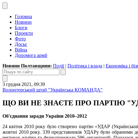
Головна
Новини
Блоги
Проекти
Фото
Досьє
Війна
Допомога армії
Новини Полтавщини:
Події
|
Політика і влада
|
Економіка і біз
3 грудня 2021, 09:39
Волонтерський штаб "Українська КОМАНДА"
ЩО ВИ НЕ ЗНАЄТЕ ПРО ПАРТІЮ "УД
Об'єднання заради України 2010–2012
24 квітня 2010 року було створено партію «УДАР (Українськи
жовтні 2010 року. 339 представників УДАРу були обраними до 
регіонах країни та функціонувало 596 організацій. Почалася 