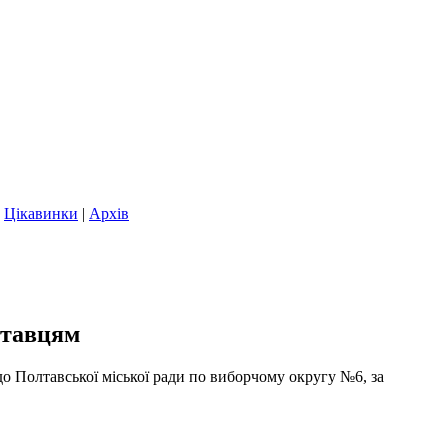
|
Цікавинки
|
Архів
лтавцям
о Полтавської міської ради по виборчому округу №6, за