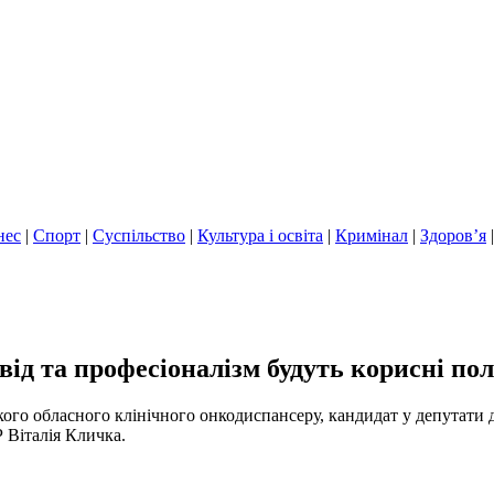
нес
|
Спорт
|
Суспільство
|
Культура і освіта
|
Кримінал
|
Здоров’я
ід та професіоналізм будуть корисні по
го обласного клінічного онкодиспансеру, кандидат у депутати д
 Віталія Кличка.