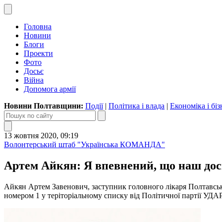
Головна
Новини
Блоги
Проекти
Фото
Досьє
Війна
Допомога армії
Новини Полтавщини:
Події
|
Політика і влада
|
Економіка і біз
13 жовтня 2020, 09:19
Волонтерський штаб "Українська КОМАНДА"
Артем Айкян: Я впевнений, що наш досв
Айкян Артем Завенович, заступник головного лікаря Полтавсько
номером 1 у теріторіальному списку від Політичної партії УДАР