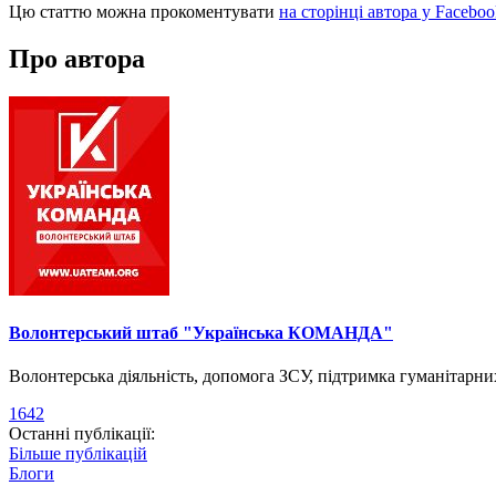
Цю статтю можна прокоментувати
на сторінці автора у Faceboo
Про автора
Волонтерський штаб "Українська КОМАНДА"
Волонтерська діяльність, допомога ЗСУ, підтримка гуманітарни
1642
Останні публікації:
Більше публікацій
Блоги