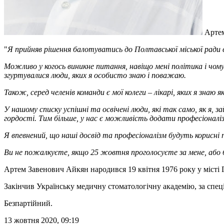
Арте
"
Я прийняв рішення балотуватись до Полтавської міської ради 
Можливо у когось виникне питання, навіщо мені політика і чом
згуртувалися люди, яких я особисто знаю і поважаю.
Також, серед челенів команди є мої колеги – лікарі, яких я знаю 
У нашому списку успішні та освічені люди, які так само, як я,
гордості. Тим більше, у нас є можливість додати професіоналізм
Я впевнений, що наші досвід та професіоналізм будуть корисні
Ви не пожалкуєте, якщо 25 жовтня проголосуєте за мене, або бу
Артем Завенович Айкян народився 19 квітня 1976 року у місті 
Закінчив Українську медичну стоматологічну академію, за спец
Безпартійний.
13 жовтня 2020, 09:19