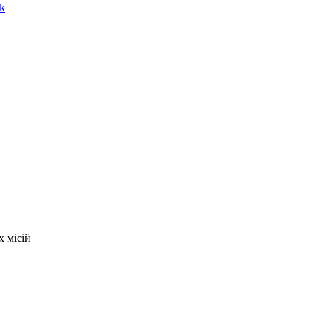
k
х місій