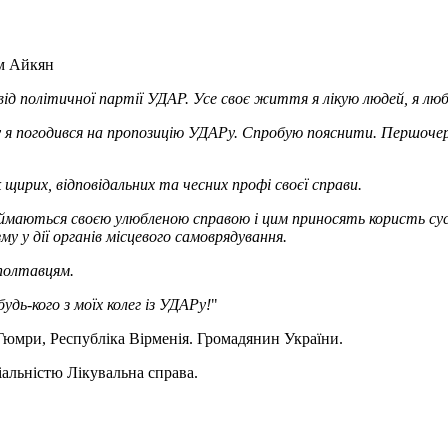
м Айкян
від політичної партії УДАР. Усе своє життя я лікую людей, я л
у я погодився на пропозицію УДАРу. Спробую пояснити. Першочерг
як щирих, відповідальних та чесних профі своєї справи.
 займаються своєю улюбленою справою і цим приносять користь сус
у у дії органів місцевого самоврядування.
 полтавцям.
дь-кого з моїх колег із УДАРу!
"
Гюмри, Республіка Вірменія. Громадянин України.
іальністю Лікувальна справа.