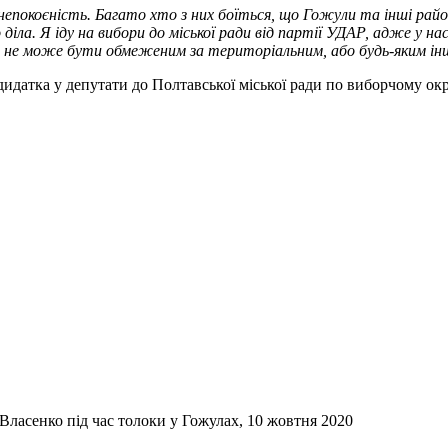
занепокоєність. Багато хто з них боїться, що Гожули та інші рай
 діла. Я іду на вибори до міської ради від партії УДАР, адже у н
то не може бути обмеженим за територіальним, або будь-яким і
идатка у депутати до Полтавської міської ради по виборчому окр
 Власенко під час толоки у Гожулах, 10 жовтня 2020