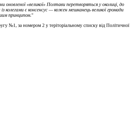
они оновленої «великої» Полтави перетворяться у околиці, до
ас із колегами є консенсус — кожен мешканець великої громади
ншим принципом.
"
угу №1, за номером 2 у теріторіальному списку від Політичної