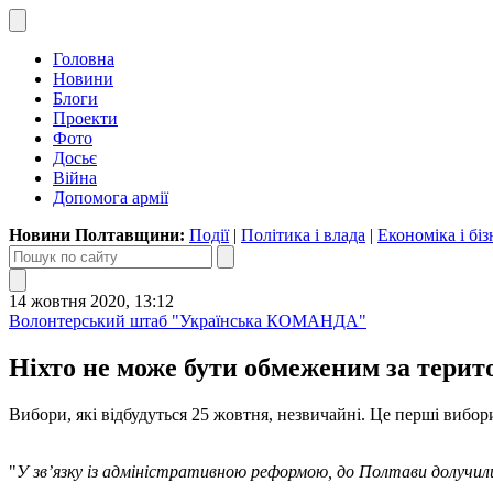
Головна
Новини
Блоги
Проекти
Фото
Досьє
Війна
Допомога армії
Новини Полтавщини:
Події
|
Політика і влада
|
Економіка і біз
14 жовтня 2020, 13:12
Волонтерський штаб "Українська КОМАНДА"
Ніхто не може бути обмеженим за терит
Вибори, які відбудуться 25 жовтня, незвичайні. Це перші вибор
"
У зв’язку із адміністративною реформою, до Полтави долучили к