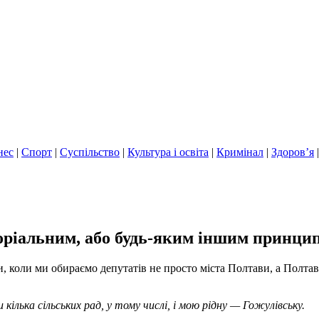
нес
|
Спорт
|
Суспільство
|
Культура і освіта
|
Кримінал
|
Здоров’я
оріальним, або будь-яким іншим принцип
и, коли ми обираємо депутатів не просто міста Полтави, а Полтав
ілька сільських рад, у тому числі, і мою рідну — Гожулівську.