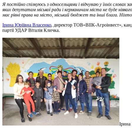
Я постійно спілкуюсь з односельцями і відчуваю у їхніх словах 
яких депутатам міської ради і керманичам міста не буде ніякого
має рівні права на місто, міський бюджет та інші блага. Ніх
Ірина Юріївна Власенко
, директор ТОВ«ВІІК-Агроінвест», канд
партії УДАР Віталія Кличка.
Ірина