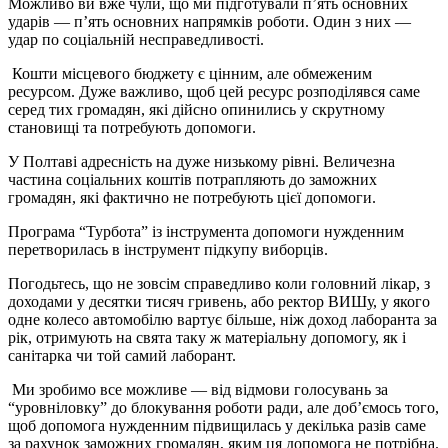
Можливо ви вже чули, що ми підготували п’ять основних
ударів — п’ять основних напрямків роботи. Один з них —
удар по соціальній несправедливості.
Кошти місцевого бюджету є цінним, але обмеженим
ресурсом. Дуже важливо, щоб цей ресурс розподілявся саме
серед тих громадян, які дійсно опинились у скрутному
становищі та потребують допомоги.
У Полтаві адресність на дуже низькому рівні. Величезна
частина соціальних коштів потрапляють до заможних
громадян, які фактично не потребують цієї допомоги.
Програма “Турбота” із інструмента допомоги нужденним
перетворилась в інструмент підкупу виборців.
Погодьтесь, що не зовсім справедливо коли головний лікар, з
доходами у десятки тисяч гривень, або ректор ВИШу, у якого
одне колесо автомобілю вартує більше, ніж доход лаборанта за
рік, отримують на свята таку ж матеріальну допомогу, як і
санітарка чи той самий лаборант.
Ми зробимо все можливе — від відмови голосувань за
“уровніловку” до блокування роботи ради, але доб’ємось того,
щоб допомога нужденним підвищилась у декілька разів саме
за рахунок заможних громадян, яким ця допомога не потрібна.