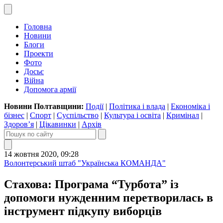
Головна
Новини
Блоги
Проекти
Фото
Досьє
Війна
Допомога армії
Новини Полтавщини:
Події
|
Політика і влада
|
Економіка і
бізнес
|
Спорт
|
Суспільство
|
Культура і освіта
|
Кримінал
|
Здоров’я
|
Цікавинки
|
Архів
14 жовтня 2020, 09:28
Волонтерський штаб "Українська КОМАНДА"
Стахова: Програма “Турбота” із
допомоги нужденним перетворилась в
інструмент підкупу виборців