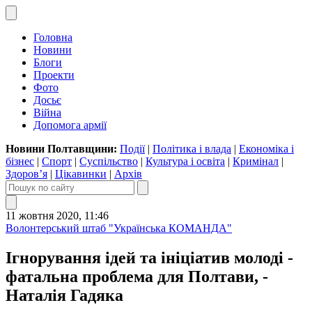
Головна
Новини
Блоги
Проекти
Фото
Досьє
Війна
Допомога армії
Новини Полтавщини:
Події
|
Політика і влада
|
Економіка і
бізнес
|
Спорт
|
Суспільство
|
Культура і освіта
|
Кримінал
|
Здоров’я
|
Цікавинки
|
Архів
11 жовтня 2020, 11:46
Волонтерський штаб "Українська КОМАНДА"
Ігнорування ідей та ініціатив молоді -
фатальна проблема для Полтави, -
Наталія Гадяка