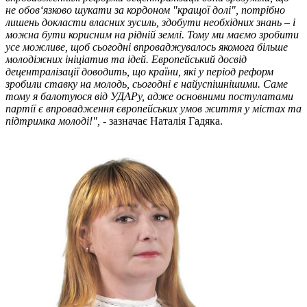
не обов‘язково шукати за кордоном "кращої долі", потрібно
лишень докласти власних зусиль, здобути необхідних знань – і
можна бути корисним на рідній землі. Тому ми маємо зробити
усе можливе, щоб сьогодні впроваджувалось якомога більше
молодіжних ініціатив та ідей. Европейський досвід
децентралізації доводить, що країни, які у період реформ
зробили ставку на молодь, сьогодні є найуспішнішими. Саме
тому я балотуюся від УДАРу, адже основними постулатами
партії є впровадження європейських умов життя у містах та
підтримка молоді!",
- зазначає Наталія Гадяка.