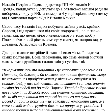
Наталія Петрівна Гадяка, директор ПП «Компанія Кас-
Трейд», кандидатка у депутати до Полтавської міської ради по
виборчому округу №6, за номером 4 у теріторіальному списку
від Політичної партії УДАР Віталія Кличка.
Свого часу Наталія Гадяка побувала майже у всіх країнах
Європи, і під враженням від своїх подорожей, вона завжи
зазначала, що немає нічого неможливого у тому, щоб у
Полтаві був такий рівень комфорту життя, як наприклад, у
Дрездені, Зальцбурзі чи Кракові.
Для цього лише потрібне бажання і воля міської влади та
самих полтавців. Вона переконана, що саме молоді містяни
мають стати рушійною силою змін у суспільстві:
"Ігнорування ідей та ініціатив - це надвелика проблема для
Полтави, ба більше, я би сказала, що навіть фатальна: якщо
не намагатися пробуджувати у містянах ентузіазм до
великих ідей, у них змінюється менталітет і виникає апатія,
зневіра до людей та до себе. Зараз в Україні підростає якісно
нове покоління. Молоді люди, які вміють критично мислити,
вільні від стреотипів та спраглі до нового та сучасного.
Досвід старших поколінь – це важливий компонент змін, але
саме молоді люди є рушієм багатьох процесів у громадах. З
впровадженням реформи децентралізації вони зрозуміли, що