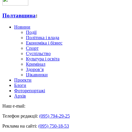
Полтавщина
:
Новини
Події
Політика і влада
Економіка і бізнес
Спорт
Суспільство
Культура і освіта
Кримінал
Здоров’я
Цікавинки
Проекти
Блоги
Фоторепортажі
Архів
Наш e-mail:
Телефон редакції:
(095) 794-29-25
Реклама на сайті:
(095) 750-18-53