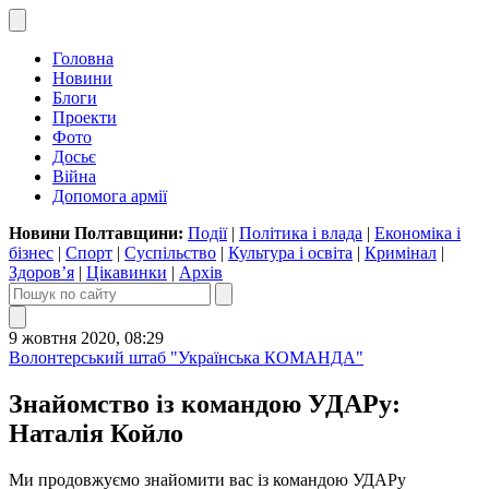
Головна
Новини
Блоги
Проекти
Фото
Досьє
Війна
Допомога армії
Новини Полтавщини:
Події
|
Політика і влада
|
Економіка і
бізнес
|
Спорт
|
Суспільство
|
Культура і освіта
|
Кримінал
|
Здоров’я
|
Цікавинки
|
Архів
9 жовтня 2020, 08:29
Волонтерський штаб "Українська КОМАНДА"
Знайомство із командою УДАРу:
Наталія Койло
Ми продовжуємо знайомити вас із командою УДАРу