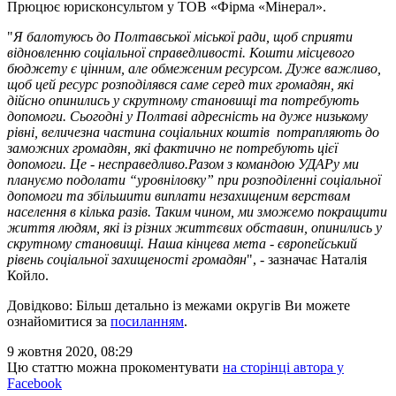
Прюцює юрисконсультом у ТОВ «Фірма «Мінерал».
"
Я балотуюсь до Полтавської міської ради, щоб сприяти
відновленню соціальної справедливості. Кошти місцевого
бюджету є цінним, але обмеженим ресурсом. Дуже важливо,
щоб цей ресурс розподілявся саме серед тих громадян, які
дійсно опинились у скрутному становищі та потребують
допомоги. Сьогодні у Полтаві адресність на дуже низькому
рівні, величезна частина соціальних коштів потрапляють до
заможних громадян, які фактично не потребують цієї
допомоги. Це - несправедливо.Разом з командою УДАРу ми
плануємо подолати “уровніловку” при розподіленні соціальної
допомоги та збільшити виплати незахищеним верствам
населення в кілька разів. Таким чином, ми зможемо покращити
життя людям, які із різних життєвих обставин, опинились у
скрутному становищі. Наша кінцева мета - європейський
рівень соціальної захищеності громадян
", - зазначає Наталія
Койло.
Довідково: Більш детально із межами округів Ви можете
ознайомитися за
посиланням
.
9 жовтня 2020, 08:29
Цю статтю можна прокоментувати
на сторінці автора у
Facebook