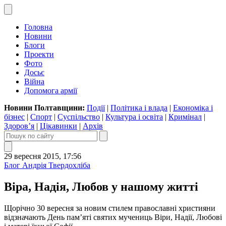
Головна
Новини
Блоги
Проекти
Фото
Досьє
Війна
Допомога армії
Новини Полтавщини:
Події
|
Політика і влада
|
Економіка і
бізнес
|
Спорт
|
Суспільство
|
Культура і освіта
|
Кримінал
|
Здоров’я
|
Цікавинки
|
Архів
29 вересня 2015, 17:56
Блог Андрія Твердохліба
Віра, Надія, Любов у нашому житті
Щорічно 30 вересня за новим стилем православні християни
відзначають День пам’яті святих мучениць Віри, Надії, Любові