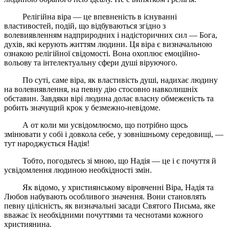
Релігійна віра — це впевненість в існуванні
властивостей, подій, що відбуваються згідно з
волевиявленням надприродних і надісторичних сил — Бога,
духів, які керують життям людини. Ця віра є визначальною
ознакою релігійної свідомості. Вона охоплює емоційно-
вольову та інтелектуальну сфери душі віруючого.
По суті, саме віра, як властивість душі, надихає людину
на волевиявлення, на певну дію стосовно навколишніх
обставин. Завдяки вірі людина долає власну обмеженість та
робить значущий крок у безмежно-невідоме.
А от коли ми усвідомлюємо, що потрібно щось
змінювати у собі і довкола себе, у зовнішньому середовищі, —
тут народжується Надія!
Тобто, погодьтесь зі мною, що Надія — це і є почуття й
усвідомлення людиною необхідності змін.
Як відомо, у християнському віровченні Віра, Надія та
Любов набувають особливого значення. Вони становлять
певну цілісність, як визначальні засади Святого Письма, яке
вважає їх необхідними почуттями та чеснотами кожного
християнина.