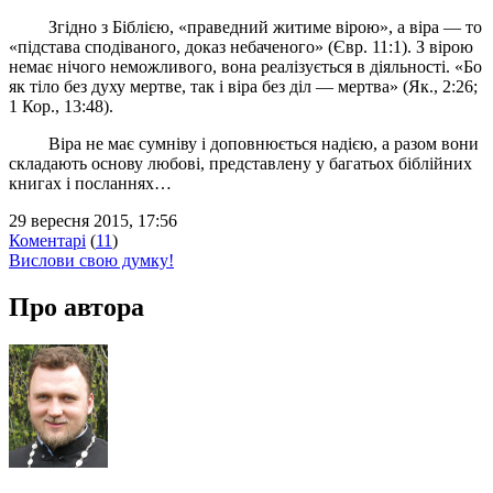
Згідно з Біблією, «праведний житиме вірою», а віра — то
«підстава сподіваного, доказ небаченого» (Євр. 11:1). З вірою
немає нічого неможливого, вона реалізується в діяльності. «Бо
як тіло без духу мертве, так і віра без діл — мертва» (Як., 2:26;
1 Кор., 13:48).
Віра не має сумніву і доповнюється надією, а разом вони
складають основу любові, представлену у багатьох біблійних
книгах і посланнях…
29 вересня 2015, 17:56
Коментарі
(
11
)
Вислови свою думку!
Про автора