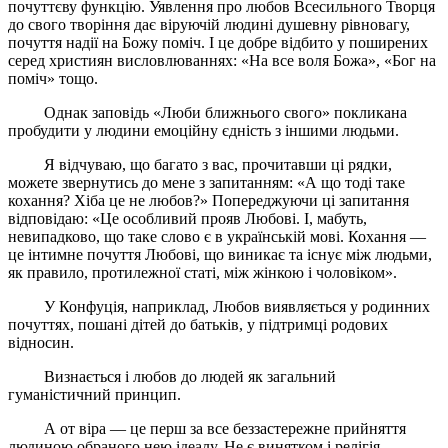
почуттєву функцію. Уявлення про любов Всесильного Творця
до свого творіння дає віруючій людині душевну рівновагу,
почуття надії на Божу поміч. І це добре відбито у поширених
серед християн висловлюваннях: «На все воля Божа», «Бог на
поміч» тощо.
Однак заповідь «Люби ближнього свого» покликана
пробудити у людини емоційну єдність з іншими людьми.
Я відчуваю, що багато з вас, прочитавши ці рядки,
можете звернутись до мене з запитанням: «А що тоді таке
кохання? Хіба це не любов?» Попереджуючи ці запитання
відповідаю: «Це особливий прояв Любові. І, мабуть,
невипадково, що таке слово є в українській мові. Кохання —
це інтимне почуття Любові, що виникає та існує між людьми,
як правило, протилежної статі, між жінкою і чоловіком».
У Конфуція, наприклад, Любов виявляється у родинних
почуттях, пошані дітей до батьків, у підтримці родових
відносин.
Визнається і любов до людей як загальний
гуманістичний принцип.
А от віра — це перш за все беззастережне прийняття
людиною обраного нею ідеалу. Не є винятком і релігія.