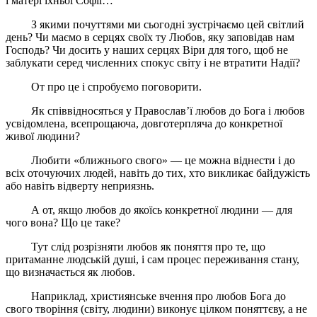
і матері їхньої Софії…
З якими почуттями ми сьогодні зустрічаємо цей світлий
день? Чи маємо в серцях своїх ту Любов, яку заповідав нам
Господь? Чи досить у наших серцях Віри для того, щоб не
заблукати серед численних спокус світу і не втратити Надії?
От про це і спробуємо поговорити.
Як співвідносяться у Православ’ї любов до Бога і любов
усвідомлена, всепрощаюча, довготерпляча до конкретної
живої людини?
Любити «ближнього свого» — це можна віднести і до
всіх оточуючих людей, навіть до тих, хто викликає байдужість
або навіть відверту неприязнь.
А от, якщо любов до якоїсь конкретної людини — для
чого вона? Що це таке?
Тут слід розрізняти любов як поняття про те, що
притаманне людській душі, і сам процес переживання стану,
що визначається як любов.
Наприклад, християнське вчення про любов Бога до
свого творіння (світу, людини) виконує цілком поняттєву, а не