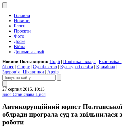
Головна
Новини
Блоги
Проекти
Фото
Досьє
Війна
Допомога армії
Новини Полтавщини:
Події
|
Політика і влада
|
Економіка і
бізнес
|
Спорт
|
Суспільство
|
Культура і освіта
|
Кримінал
|
Здоров’я
|
Цікавинки
|
Архів
27 серпня 2015, 10:13
Блог Станіслава Цися
Антикорупційний юрист Полтавської
облради програла суд та звільнилася з
роботи