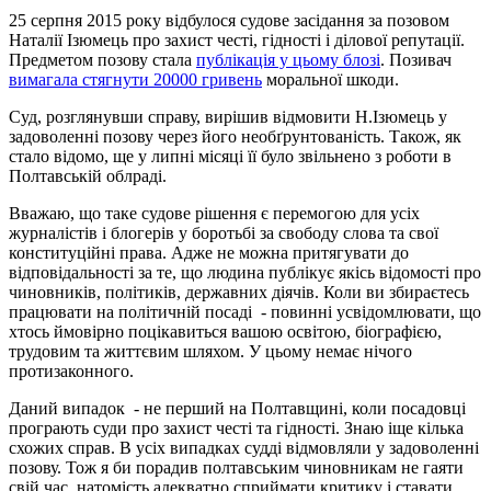
25 серпня 2015 року відбулося судове засідання за позовом
Наталії Ізюмець про захист честі, гідності і ділової репутації.
Предметом позову стала
публікація у цьому блозі
. Позивач
вимагала стягнути 20000 гривень
моральної шкоди.
Суд, розглянувши справу, вирішив відмовити Н.Ізюмець у
задоволенні позову через його необґрунтованість. Також, як
стало відомо, ще у липні місяці її було звільнено з роботи в
Полтавській облраді.
Вважаю, що таке судове рішення є перемогою для усіх
журналістів і блогерів у боротьбі за свободу слова та свої
конституційні права. Адже не можна притягувати до
відповідальності за те, що людина публікує якісь відомості про
чиновників, політиків, державних діячів. Коли ви збираєтесь
працювати на політичній посаді - повинні усвідомлювати, що
хтось ймовірно поцікавиться вашою освітою, біографією,
трудовим та життєвим шляхом. У цьому немає нічого
протизаконного.
Даний випадок - не перший на Полтавщині, коли посадовці
програють суди про захист честі та гідності. Знаю іще кілька
схожих справ. В усіх випадках судді відмовляли у задоволенні
позову. Тож я би порадив полтавським чиновникам не гаяти
свій час, натомість адекватно сприймати критику і ставати