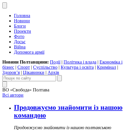
Головна
Новини
Блоги
Проекти
Фото
Досьє
Війна
Допомога армії
Новини Полтавщини:
Події
|
Політика і влада
|
Економіка і
бізнес
|
Спорт
|
Суспільство
|
Культура і освіта
|
Кримінал
|
Здоров’я
|
Цікавинки
|
Архів
ВО «Свобода» Полтава
Всі автори
Продовжуємо знайомити із нашою
командою
Продовжуємо знайомити із нашою полтавською