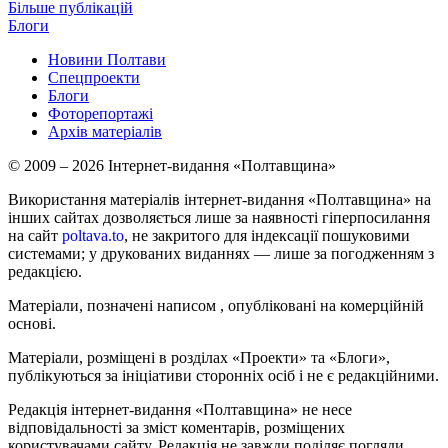
Більше публікацій
Блоги
Новини Полтави
Спецпроекти
Блоги
Фоторепортажі
Архів матеріалів
© 2009 – 2026 Інтернет-видання «Полтавщина»
Використання матеріалів інтернет-видання «Полтавщина» на
інших сайтах дозволяється лише за наявності гіперпосилання
на сайт
poltava.to
, не закритого для індексації пошуковими
системами; у друкованих виданнях — лише за погодженням з
редакцією.
Матеріали, позначені написом
, опубліковані на комерційній
основі.
Матеріали, розміщені в розділах «Проекти» та «Блоги»,
публікуються за ініціативи сторонніх осіб і не є редакційними.
Редакція інтернет-видання «Полтавщина» не несе
відповідальності за зміст коментарів, розміщених
користувачами сайту. Редакція не завжди поділяє погляди