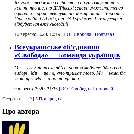
Як
грім серед ясного неба впала на голови українців
новина про те, що ДНРівські сепари зможуть тепер
офіційно «проінспектувати» позиції наших Збройних
Сил в районі Шумів, що під Горлівкою. І ця перевірка
відбудеться вже сьогодні!
10 вересня 2020, 10:19
|
ВО «Свобода» Полтава
0
Всеукраїнське об’єднання
«Свобода» — команда українців
Ми — всеукраїнське об’єднання «Свобода» йдемо на
вибори. Ми — це ті, хто тримає слово. Ми — команда
українців. Ми — щирі патріоти.
9 вересня 2020, 21:26
|
ВО «Свобода» Полтава
0
Сторінки:
1
|
2
|
3
Попередня
Про автора