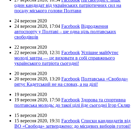
один кандидат від українських патріотичних сил на
посаду міського голови Полтави
24 вересня 2020
24 вересня 2020,
17:04
Facebook
Відродження
автоспорту у Полтаві – ще одна ціль полтавських
свободівців
22 вересня 2020
22 вересня 2020,
12:31
Facebook
Успішне майбутнє
молоді завтра — це виховати в собі справжнього
українського патріота сьогодні!
20 вересня 2020
20 вересня 2020,
13:20
Facebook
Полтавська «Свобода»
рятує Кадетський не на словах, а на ділі!
19 вересня 2020
19 вересня 2020,
17:50
Facebook
Здорова та спортивна
полтавська молодь: до такої цілі йде сьогодні Ігор Скляр
15 вересня 2020
15 вересня 2020,
19:31
Facebook
Списки кандиидатів від
ВО «Свобода» затверджено: до місцевих виборів готові!