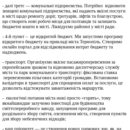
- далі третє — комунальні підприємства. Потрібно відновити
знищені комунальні підприємства, які надають якісні послуги
в місті щодо ремонту доріг, тротуарів, ліфтів та благоустрою,
що створить нові робочі місця для полтавців та залишить
бюджетні кошти в місті. Ліквідуємо районні у місті ради.
- 4-й пункт – це відкритий бюджет. Ми запустимо програму
відкритого бюджету на прикладі міста Тернопіль. Створимо
онлайн портал для відслідковування витрат бюджету та
надходжень.
- транспорт. Організуємо якісне пасажироперевезення за
європейським зразком та відновимо диспетчерську службу
міста та парк комунального транспорту: фіксована ставка
перевезенням пільгових категорій громадян. Встановимо
валідатори в транспорті для спрощення оплат за послуги, це
дозволить відстежувати завантаженість маршрутів.
- екологічні питання міста нині просто «горять», тому
якнайшвидше залучимо інвестиції для будівництва
сміттєпереробного заводу, запущення програми для
роздільного збору сміття, озеленення міста, створення пунктів
для збору небезпечних відходів;
- наш пріоритет — це створення нових паркових зон, як, на