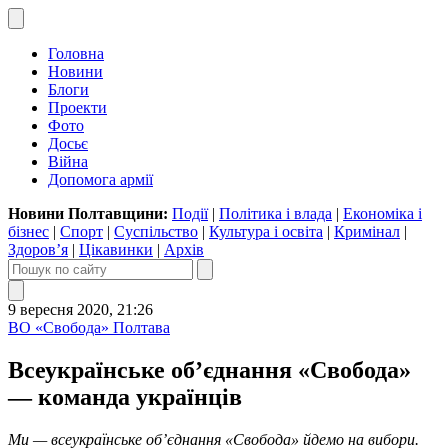
Головна
Новини
Блоги
Проекти
Фото
Досьє
Війна
Допомога армії
Новини Полтавщини:
Події
|
Політика і влада
|
Економіка і
бізнес
|
Спорт
|
Суспільство
|
Культура і освіта
|
Кримінал
|
Здоров’я
|
Цікавинки
|
Архів
9 вересня 2020, 21:26
ВО «Свобода» Полтава
Всеукраїнське об’єднання «Свобода»
— команда українців
Ми — всеукраїнське об’єднання «Свобода» йдемо на вибори.