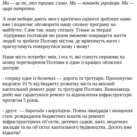
Ми — це ті, хто тримає слово. Ми — команда українців. Ми —
щирі патріоти.
А нові вибори дають змогу критично оцінити зроблене нами
вже і водночас обговорити нашу спільну програму на
майбутнє. Саме так: нашу спільну. Тільки за твердої
підтримки полтавців ми разом зможемо покращити життя
людей та зробити Полтаву містом, де мріятимуть жити і
прагнутимуть повернутися знову і знову!
Наше місто потребує змін, і ось ті, які стануть першими на
шляху перетворення Полтави в один із кращих обласних
центрів:
- спершу одне із болючих — дороги та тротуари. Пропонуємо
виділяти 10 % від бюджету розвитку міста на якісний
капітальний ремонт доріг та тротуарів Полтави. Виконавець
робіт має гарантувати ремонт та відновлення інфраструктури
протягом 5 років.
- друге — боротьба з корупцією. Повна ліквідація і знищення
схем розкрадання бюджетних коштів на ремонті
інфраструктурних об’єктів, дитячих садків, шкіл, медичних
закладів та на об’єктах капітального будівництва. Досить вже
відкатів!