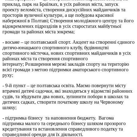
приклад, парк на Браїлках, в усіх районах міста, запуск
проекту веломіста, створення дискусійних майданчиків та
просторів вуличної культури, а ще побудова красивої
набережної в Полтаві; Створення молодіжного центру та його
відокремлених підрозділів в усіх старостатах майбутньої
громади та районах міста зокрема;
- восьме – це полтавський спорт. Акцент на створенні єдиного
дитячо-юнацького спортивного клубу, будівництві
спортивного містечка, нових спортивних майданчиків в усіх
районах міста та створення спортивного
інтернату; Розширення мережі закладів спорту на територію
всієї громади з метою підтримки аматорського спортивного
руху;
- 9-й пункт – це полтавська освіта. Маємо повернути місту
втрачені дитячі садочки, які знаходяться у відомстві районних
судів, та збудувати два нових, зупинити побори в школах та
дитячих садках, створити початкову школу на Червоному
шляху;
- підтримка бізнесу та наповнення бюджету. Вагома
підтримка малого та середнього бізнесу шляхом прозорого
кредитування та встановлення справедливого податку та
справедливої оренди для їх діяльності.