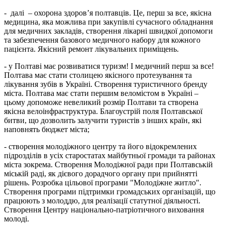
- далі – охорона здоров’я полтавців. Це, перш за все, якісна
медицина, яка можлива при закупівлі сучасного обладнання
для медичних закладів, створення лікарні швидкої допомоги
та забезпечення базового медичного набору для кожного
пацієнта. Якісний ремонт лікувальних приміщень.
- у Полтаві має розвиватися туризм! І медичний перш за все!
Полтава має стати столицею якісного протезування та
лікування зубів в Україні. Створення туристичного бренду
міста. Полтава має стати першим веломістом в Україні –
цьому допоможе невеликий розмір Полтави та створена
якісна велоінфраструктура. Благоустрій поля Полтавської
битви, що дозволить залучити туристів з інших країн, які
наповнять бюджет міста;
- створення молодіжного центру та його відокремлених
підрозділів в усіх старостатах майбутньої громади та районах
міста зокрема. Створення Молодіжної ради при Полтавській
міській раді, як дієвого дорадчого органу при прийнятті
рішень. Розробка цільової програми "Молодіжне житло".
Створення програми підтримки громадських організацій, що
працюють з молоддю,
для
реалізаці
ї
статутної діяльності.
Створення Центру національно-патріотичного виховання
молоді.