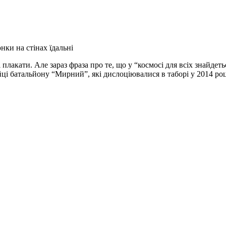
ки на стінах їдальні
і плакати. Але зараз фраза про те, що у “космосі для всіх знайдет
ці батальйону “Мирний”, які дислоціювалися в таборі у 2014 роц