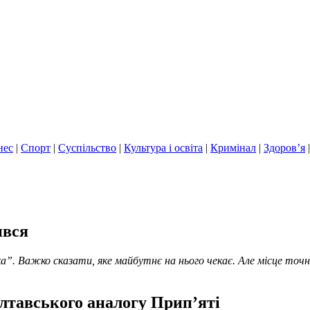
нес
|
Спорт
|
Суспільство
|
Культура і освіта
|
Кримінал
|
Здоров’я
ився
”. Важко сказати, яке майбутнє на нього чекає. Але місце точ
олтавського аналогу Прип’яті