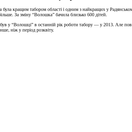
а була кращим табором області і одним з найкращих у Радянськом
більше. За зміну “Волошка” бачила близько 600 дітей.
к був у “Волошці” в останній рік роботи табору — у 2013. Але
енше, ніж у період розквіту.