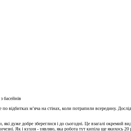
з басейнів
 по відбитках м’яча на стінах, коли потрапили всередину. Дослі
 які дуже добре збереглися і до сьогодні. Це взагалі окремий вид
ичезні. Як і кухня - уявляю, яка робота тут кипіла ще якихось 20 