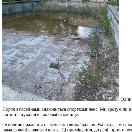
Один 
Поряд з басейнами знаходиться спорткомплекс. Ми зрозуміли це
вони планувалися і як бомбосховище.
Особливе враження на мене справила їдальня. На вході - мозаїки,
намальовані сюжети з казок. Ці приміщення, до речі, просто вел