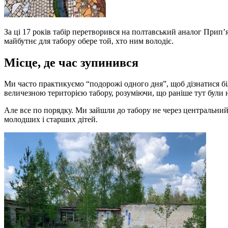
За ці 17 років табір перетворився на полтавський аналог Прип’я
майбутнє для табору обере той, хто ним володіє.
Місце, де час зупинився
Ми часто практикуємо “подорожі одного дня”, щоб дізнатися б
величезною територією табору, розуміючи, що раніше тут були н
Але все по порядку. Ми зайшли до табору не через центральний 
молодших і старших дітей.