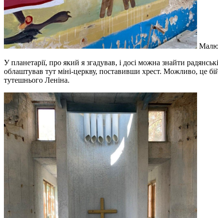
Малюн
У планетарії, про який я згадував, і досі можна знайти радянськ
облаштував тут міні-церкву, поставивши хрест. Можливо, це бій
тутешнього Леніна.