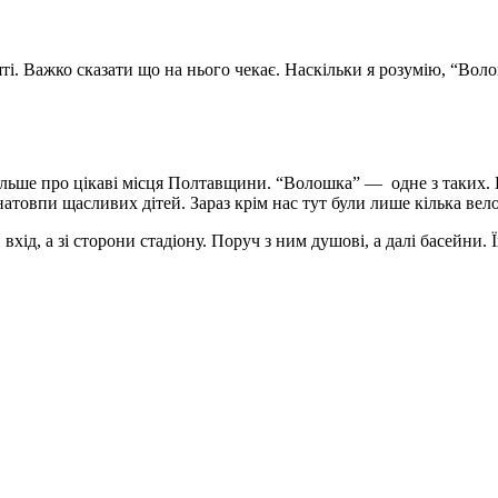
ті. Важко сказати що на нього чекає. Наскільки я розумію, “Воло
ільше про цікаві місця Полтавщини. “Волошка” — одне з таких. 
атовпи щасливих дітей. Зараз крім нас тут були лише кілька вел
вхід, а зі сторони стадіону. Поруч з ним душові, а далі басейни