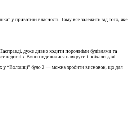
шка” у приватній власності. Тому все залежить від того, яке
Насправді, дуже дивно ходити порожніми будівлями та
осипедистів. Вони подивилися навкруги і поїхали далі.
. Їх у “Волошці” було 2 — можна зробити висновок, що для