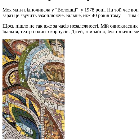
Моя мати відпочивала у “Волошці” у 1978 році. На той час вон
зараз це звучить захоплююче. Більше, ніж 40 років тому — тим 
Щось пішло не так вже за часів незалежності. Мій однокласни
їдальня, театр і один з корпусів. Дітей, звичайно, було значно м