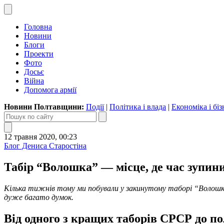
Головна
Новини
Блоги
Проекти
Фото
Досьє
Війна
Допомога армії
Новини Полтавщини:
Події
|
Політика і влада
|
Економіка і біз
12 травня 2020, 00:23
Блог Дениса Старостіна
Табір “Волошка” — місце, де час зупин
Кілька тижнів тому ми побували у закинутому таборі “Волошка
дуже багато думок.
Від одного з кращих таборів СРСР до п