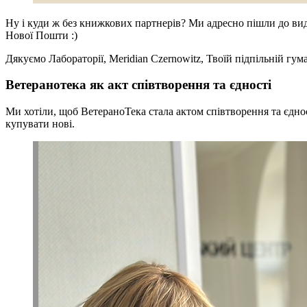
Ну і куди ж без книжкових партнерів? Ми адресно пішли до вид
Нової Пошти :)
Дякуємо Лабораторії, Meridian Czernowitz, Твоїй підпільній гум
Ветеранотека як акт співтворення та єдності
Ми хотіли, щоб ВетераноТека стала актом співтворення та єдно
купувати нові.