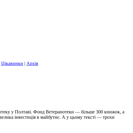
|
Цікавинки
|
Архів
теку у Полтаві. Фонд Ветеранотеки — більше 300 книжок, а
е велика інвестиція в майбутнє. А у цьому тексті — трохи