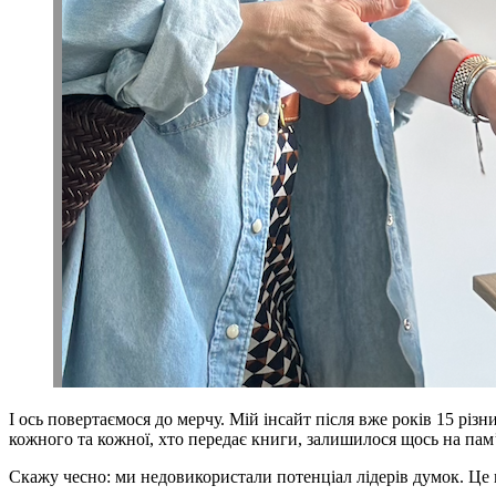
І ось повертаємося до мерчу. Мій інсайт після вже років 15 різ
кожного та кожної, хто передає книги, залишилося щось на памʼ
Скажу чесно: ми недовикористали потенціал лідерів думок. Це 