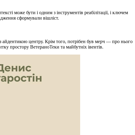
ексті може бути і одним з інструментів реабілітації, і ключем
лідження сформували вішліст.
з айдентикою центру. Крім того, потрібен був мерч — про нього
витку простору ВетераноТеки та майбутніх івентів.