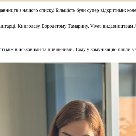
авництв з нашого списку. Більшість були супер-відкритими: коле
анітарці, Книголаву, Бородатому Тамарину, Vivat, видавництвам А
сті між військовими та цивільними. Тому у комунікацію пішли з 