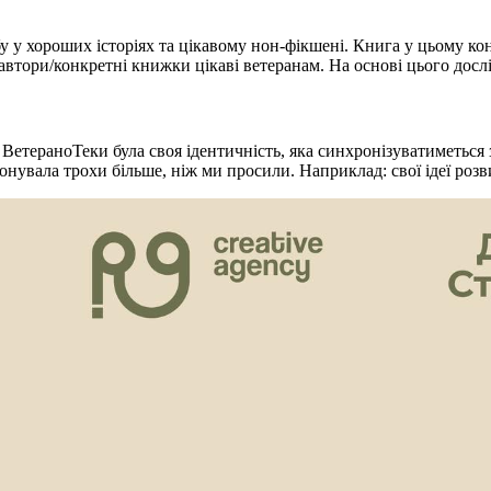
 у хороших історіях та цікавому нон-фікшені. Книга у цьому конт
/автори/конкретні книжки цікаві ветеранам. На основі цього дос
ВетераноТеки була своя ідентичність, яка синхронізуватиметься 
опонувала трохи більше, ніж ми просили. Наприклад: свої ідеї роз