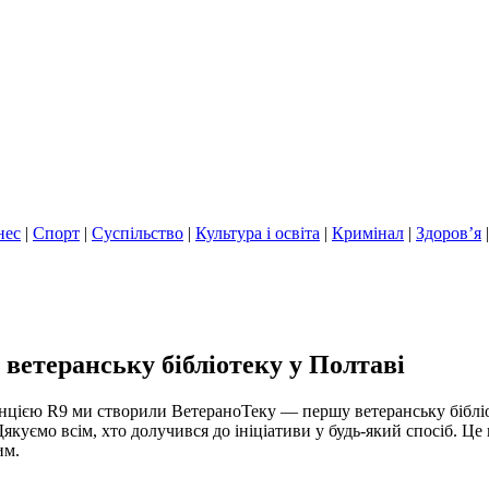
нес
|
Спорт
|
Суспільство
|
Культура і освіта
|
Кримінал
|
Здоров’я
ветеранську бібліотеку у Полтаві
нцією R9 ми створили ВетераноТеку — першу ветеранську бібліо
 Дякуємо всім, хто долучився до ініціативи у будь-який спосіб. Ц
ним.