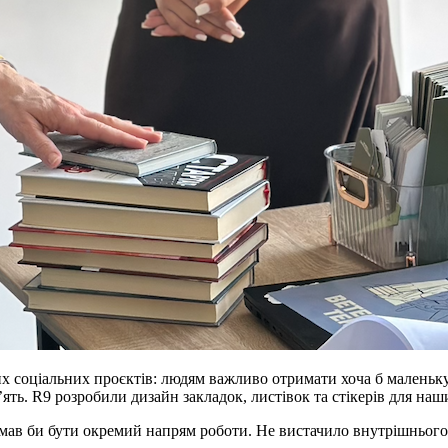
них соціальних проєктів: людям важливо отримати хоча б маленьку
ять. R9 розробили дизайн закладок, листівок та стікерів для наш
мав би бути окремий напрям роботи. Не вистачило внутрішнього 