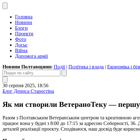
Головна
Новини
Блоги
Проекти
Фото
Досьє
Війна
Допомога армії
Новини Полтавщини:
Події
|
Політика і влада
|
Економіка і біз
30 серпня 2025, 18:56
Блог Дениса Старостіна
Як ми створили ВетераноТеку — першу 
Разом з Полтавським Ветеранським центром та креативною аге
працює вона у будні з 8:00 до 17:15 за адресою Соборності, 36.
деталей реалізації проєкту. Сподіваюся, наш досвід буде корис