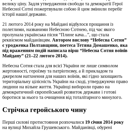
велику ціну. Задля утвердження свободи та демократії Герої
Небесної Сотні пожертвували собою й цим змінили перебіг
історії нашої держави.
21 лютого 2014 року на Майдані відбулося прощання із
полеглими, названими Небесною Сотнею, під час якого
пролунала українська пісня “Плине кача...”, що стала
реквіємом майданівцям.
Автором вислову “Небесна Сотня”
є уродженка Полтавщини, поетеса Тетяна Домашенко, яка
під враженням подій написала вірш “Небесна Сотня воїнів
Майдану” (21–22 лютого 2014).
Небесна Сотня стала для всієї України не лише символом
жертовності, героїзму та патріотизму, а й прикладом та
джерелом натхнення для наших воїнів, які гідно захищають
територіальну цілісність України на сході, утверджуючи право
людини на вільне життя. Українці вибороли право на
демократичний європейський розвиток держави і готові
боротися за нього та очищення від тоталітарного минулого.
Стрічка геройського чину
Перші силові протистояння розпочалися
19 січня 2014 року
на вулиці Михайла Грушевського. Майданівці, обурені