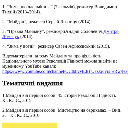
1. “Зима, що нас змінила” (7 фільмів), режисер Володимир
Тихий (2013
–
2014).
2. “Майдан”, режисер Сергій Лозниця (2014).
3. “Правда Майдану”, режисериАндрій Солоневич,
Дмитро
Ломачук
(2014).
4. “Зима у вогні”, режисер Євген Афінєєвський (2015).
Відеоматеріали на тему Майдану та про діяльність
Національного музею Революції Гідності можна знайти на
музейному YouTube каналі:
https://www.youtube.com/channel/UCtbhvvtL8TUazkrqvrs_eRw/fea
Тематичні видання
1.Майдан від першої особи. 45 історій Революції Гідності. –
К.: К.І.С., 2015.
2.Майдан від першої особи. Мистецтво на барикадах. – Вип.
2. – К.: К.І.С., 2016.