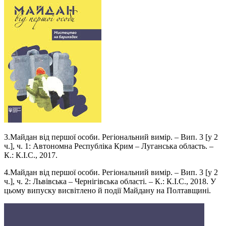
3.Майдан від першої особи. Регіональний вимір. – Вип. 3 [у 2
ч.], ч. 1: Автономна Республіка Крим – Луганська область. –
К.: К.І.С., 2017.
4.Майдан від першої особи. Регіональний вимір. – Вип. 3 [у 2
ч.], ч. 2: Львівська – Чернігівська області. – К.: К.І.С., 2018. У
цьому випуску висвітлено й події Майдану на Полтавщині.