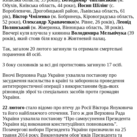
Обухів, Київська область, 44 роки),
Йосип Шілінг
(с.
Вороблевичи, Дрогобицький район, Львівська область, 61
рік),
Віктор Чміленко
(м. Бобринець, Кіровоградська область,
52 роки),
Олександр Храпаченко
(м. Рівне, 26 років),
Леонід
Полянський
(м. Жмеринка, Вінницька область, 38 років).
Ввечері куля влучила у киянина
Володимира Мельнічука
(39
років), який стояв біля входу в Жовтневий палац.
Так, загалом 20 лютого загинули та отримали смертельні
поранення 48 осіб.
З боку силовиків за всі дні протистоянь загинуло 17 осіб.
Вночі Верховна Рада України ухвалила постанову про
засудження насильства в країні та заборонила проведення
антитерористичної операції з використанням будь-яких
різновидів зброї та спеціальних засобів проти громадян
України.
22 лютого
стало відомо про втечу до Росії Віктора Януковича
та його найближчого оточення. Того ж дня Верховна Рада
України ухвалила постанову “Про самоусунення Президента
України від виконання конституційних повноважень”.
Позачергові вибори Президента України призначили на 25
травня 2014 року. Виконувачем обов’язків Президента та