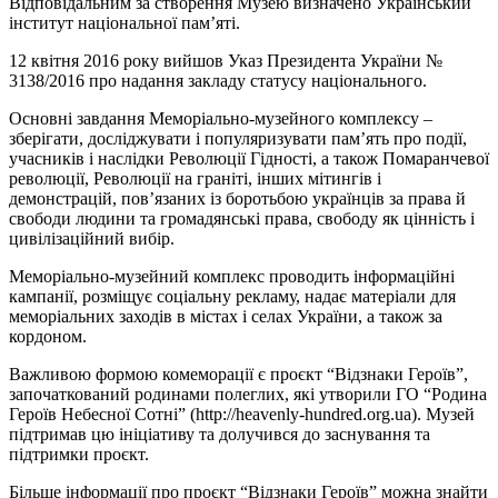
Відповідальним за створення Музею визначено Український
інститут національної пам’яті.
12 квітня 2016 року вийшов Указ Президента України №
3138/2016 про надання закладу статусу національного.
Основні завдання Меморіально-музейного комплексу –
зберігати, досліджувати і популяризувати пам’ять про події,
учасників і наслідки Революції Гідності, а також Помаранчевої
революції, Революції на граніті, інших мітингів і
демонстрацій, пов’язаних із боротьбою українців за права й
свободи людини та громадянські права, свободу як цінність і
цивілізаційний вибір.
Меморіально-музейний комплекс проводить інформаційні
кампанії, розміщує соціальну рекламу, надає матеріали для
меморіальних заходів в містах і селах України, а також за
кордоном.
Важливою формою комеморації є проєкт “Відзнаки Героїв”,
започаткований родинами полеглих, які утворили ГО “Родина
Героїв Небесної Сотні” (http://heavenly-hundred.org.ua). Музей
підтримав цю ініціативу та долучився до заснування та
підтримки проєкт.
Більше інформації про проєкт “Відзнаки Героїв” можна знайти