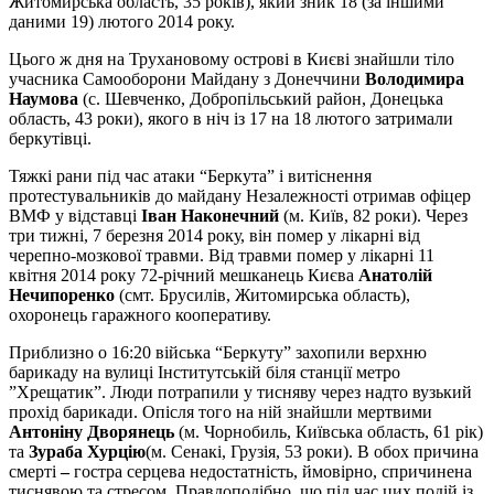
Житомирська область, 35 років), який зник 18 (за іншими
даними 19) лютого 2014 року.
Цього ж дня на Трухановому острові в Києві знайшли тіло
учасника Самооборони Майдану з Донеччини
Володимира
Наумова
(с. Шевченко, Добропільський район, Донецька
область, 43 роки), якого в ніч із 17 на 18 лютого затримали
беркутівці.
Тяжкі рани під час атаки “Беркута” і витіснення
протестувальників до майдану Незалежності отримав офіцер
ВМФ у відставці
Іван Наконечний
(м. Київ, 82 роки). Через
три тижні, 7 березня 2014 року, він помер у лікарні від
черепно-мозкової травми. Від травми помер у лікарні 11
квітня 2014 року 72-річний мешканець Києва
Анатолій
Нечипоренко
(смт. Брусилів, Житомирська область),
охоронець гаражного кооперативу.
Приблизно о 16:20 війська “Беркуту” захопили верхню
барикаду на вулиці Інститутській біля станції метро
”Хрещатик”. Люди потрапили у тисняву через надто вузький
прохід барикади. Опісля того на ній знайшли мертвими
Антоніну Дворянець
(м. Чорнобиль, Київська область, 61 рік)
та
Зураба Хурцію
(м. Сенакі, Грузія, 53 роки). В обох причина
смерті
–
гостра серцева недостатність, ймовірно, спричинена
тиснявою та стресом. Правдоподібно, що під час цих подій із