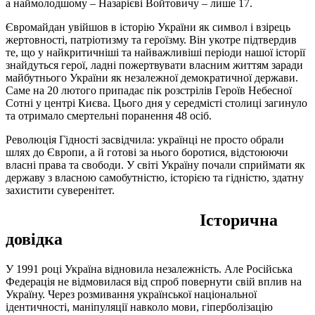
а наймолодшому – Назарієві Войтовичу – лише 17.
Євромайдан увійшов в історію України як символ і взірець
жертовності, патріотизму та героїзму. Він укотре підтвердив
те, що у найкритичніші та найважливіші періоди нашої історії
знайдуться герої, ладні пожертвувати власним життям заради
майбутнього України як незалежної демократичної держави.
Саме на 20 лютого припадає пік розстрілів Героїв Небесної
Сотні у центрі Києва. Цього дня у середмісті столиці загинуло
та отримало смертельні поранення 48 осіб.
Революція Гідності засвідчила: українці не просто обрали
шлях до Європи, а й готові за нього боротися, відстоюючи
власні права та свободи. У світі Україну почали сприймати як
державу з власною самобутністю, історією та гідністю, здатну
захистити суверенітет.
Історична
довідка
У 1991 році Україна відновила незалежність. Але Російська
Федерація не відмовилася від спроб повернути свій вплив на
Україну. Через розмивання української національної
ідентичності, маніпуляції навколо мови, гіперболізацію