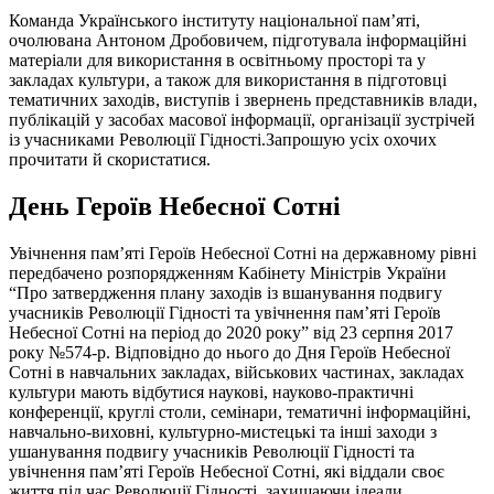
Команда Українського інституту національної пам’яті,
очолювана Антоном Дробовичем, підготувала інформаційні
матеріали для використання в освітньому просторі та у
закладах культури, а також для використання в підготовці
тематичних заходів, виступів і звернень представників влади,
публікацій у засобах масової інформації, організації зустрічей
із учасниками Революції Гідності.Запрошую усіх охочих
прочитати й скористатися.
День Героїв Небесної Сотні
Увічнення пам’яті Героїв Небесної Сотні на державному рівні
передбачено розпорядженням Кабінету Міністрів України
“Про затвердження плану заходів із вшанування подвигу
учасників Революції Гідності та увічнення пам’яті Героїв
Небесної Сотні на період до 2020 року” від 23 серпня 2017
року №574-р. Відповідно до нього до Дня Героїв Небесної
Сотні в навчальних закладах, військових частинах, закладах
культури мають відбутися наукові, науково-практичні
конференції, круглі столи, семінари, тематичні інформаційні,
навчально-виховні, культурно-мистецькі та інші заходи з
ушанування подвигу учасників Революції Гідності та
увічнення пам’яті Героїв Небесної Сотні, які віддали своє
життя під час Революції Гідності, захищаючи ідеали