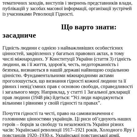
тематичних заходів, виступів і звернень представників влади,
публікацій у засобах масової інформації, організації зустрічей
із учасниками Революції Гідності.
Що варто знати:
засадниче
Гідність людини є однією з найважливіших особистісних
цінностей, закріплених у багатьох правових актах, в тому
числі міжнародних. У Конституції України (стаття 3) гідність
людини, як і її життя, здоров'я, честь, недоторканність і
безпека, визнаються в нашій державі найвищою соціальною
цінністю. Фундаментальними міжнародними актами
проголошується, що визнання гідності кожної людини та її
рівних і невід’ємних прав є основою свободи, справедливості
і загального миру. Наприклад, у статті 1 Загальної декларації
прав людини (1948 рік) йдеться: “Усі люди народжуються
вільними і рівними у своїй гідності та правах”.
Почуття гідності та честі, право на самовизначення є
головними цінностями українців. Ці риси об’єднують наших
героїв – борців за свободу та незалежність України різних
часів: Української революції 1917–1921 років, Холодного Яру і
повстанців 1920–1930-х, Української повстанської армії,