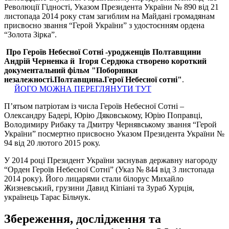
Революції Гідності, Указом Президента України № 890 від 21
листопада 2014 року стам загиблим на Майдані громадянам
присвоєно звання “Герой України” з удостоєнням ордена
“Золота Зірка”.
Про Героїв Небесної Сотні -уродженців Полтавщини
Андрій Черненка й Ігоря Сердюка створено короткий
документальний фільм "Поборники
незалежності.Полтавщина.Герої Небесної сотні"
.
ЙОГО МОЖНА ПЕРЕГЛЯНУТИ ТУТ
П’ятьом патріотам із числа Героїв Небесної Сотні –
Олександру Бадері, Юрію Дяковському, Юрію Поправці,
Володимиру Рибаку та Дмитру Чернявському звання “Герой
України” посмертно присвоєно Указом Президента України №
94 від 20 лютого 2015 року.
У 2014 році Президент України заснував державну нагороду
“Орден Героїв Небесної Сотні” (Указ № 844 від 3 листопада
2014 року). Його лицарями стали білорус Михайло
Жизневський, грузини Давид Кіпіані та Зураб Хурція,
українець Тарас Більчук.
Збереження, дослідження та