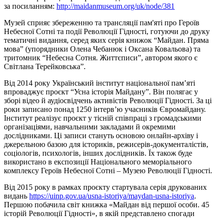
за посиланням:
http://maidanmuseum.org/uk/node/381
Музей сприяє збереженню та трансляції пам'яті про Героїв
Небесної Сотні та події Революції Гідності, готуючи до друку
тематичні видання, серед яких серія книжок “Майдан. Пряма
мова” (упорядники Олена Чебанюк і Оксана Ковальова) та
тритомник “Небесна Сотня. Життєписи”, автором якого є
Світлана Терейковська”.
Від 2014 року Український інститут національної пам’яті
впроваджує проєкт “Усна історія Майдану”. Він полягає у
зборі відео й аудіосвідчень активістів Революції Гідності. За ці
роки записано понад 1250 інтерв’ю учасників Євромайдану.
Інститут реалізує проєкт у тісній співпраці з громадськими
організаціями, навчальними закладами й окремими
дослідниками. Ці записи стануть основою онлайн-архіву і
джерельною базою для істориків, режисерів-документалістів,
соціологів, психологів, інших дослідників. Їх також буде
використано в експозиції Національного меморіального
комплексу Героїв Небесної Сотні – Музею Революції Гідності.
Від 2015 року в рамках проєкту стартувала серія друкованих
видань
https://uinp.gov.ua/usna-istoriya/maydan-usna-istoriya
.
Першою побачила світ книжка «Майдан від першої особи. 45
історій Революції Гідності», в якій представлено спогади