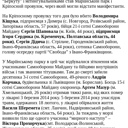
“Беркуту” і мітингувальниками став Маріїнський парк і
Кріпосний провулок, через який могли відстати маніфестанти.
На Кріпосному провулку того дня було вбито
Володимира
Кіщука
, підприємця з Димера (с. Новгород, Розівський район,
Запорізька область, 57 років), бійця 21-ї сотні Самооборони
Майдану
Сергія Шаповала
(м. Київ, 44 роки),
підприємця
Ігоря Сердюка (м. Кременчук, Полтавська область, 44
роки)
,
Сергія Дідича
(с. Стрільче, Городенківський район,
Івано-Франківська область, 44 роки), сотника Самооборони,
голову осередку партії “Свобода” з Івано-Франківщини.
У Маріїнському парку в цей час відбувалися зіткнення між
учасниками Самооборони Майдану та бійцями внутрішніх
військ і так званими тітушками. Там до смерті забили
десятника 3-ї сотні Самооборони, 49-річного
Андрія
Корчака,
будівельника зі Львівщини (м. Борислав). Боєць 15-ї
сотні Самооборони Майдану охоронець
Артем Мазур
(м.
Хмельницький, 26 років) отримав тяжкі рани, від яких помер
у лікарні 3 березня 2014 року. 5 березня 2014 року унаслідок
травм, одержаних 18 лютого, у лікарні обірвалося життя
Василя Шеремета
(смт. Ланчин, Надвірнянський район,
Івано-Франківська область, 64 роки). За тиждень у морзі
виявили тіло ще одного учасника “мирного наступу” –
Віктора Прохорчука
(смт. Володарськ-Волинський,