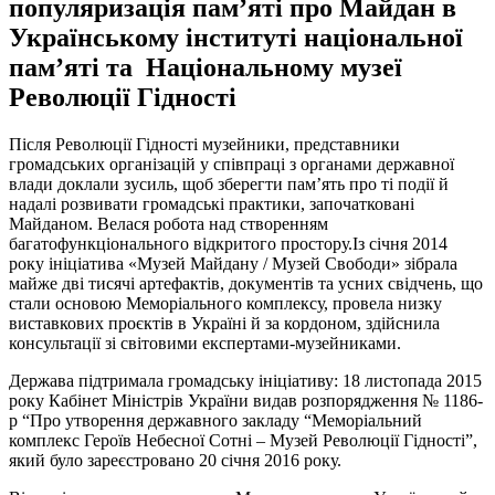
популяризація пам’яті про Майдан в
Українському інституті національної
пам’яті та Національному музеї
Революції Гідності
Після Революції Гідності музейники, представники
громадських організацій у співпраці з органами державної
влади доклали зусиль, щоб зберегти пам’ять про ті події й
надалі розвивати громадські практики, започатковані
Майданом. Велася робота над створенням
багатофункціонального відкритого простору.Із січня 2014
року ініціатива «Музей Майдану / Музей Свободи» зібрала
майже дві тисячі артефактів, документів та усних свідчень, що
стали основою Меморіального комплексу, провела низку
виставкових проєктів в Україні й за кордоном, здійснила
консультації зі світовими експертами-музейниками.
Держава підтримала громадську ініціативу: 18 листопада 2015
року Кабінет Міністрів України видав розпорядження № 1186-
р “Про утворення державного закладу “Меморіальний
комплекс Героїв Небесної Сотні – Музей Революції Гідності”,
який було зареєстровано 20 січня 2016 року.