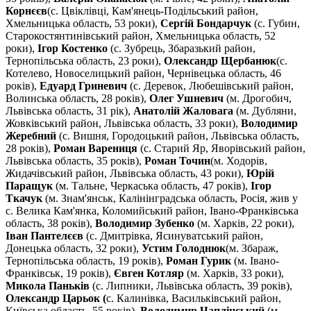
Корнєєв
(с. Цвіклівці, Кам'янець-Подільський район,
Хмельницька область, 53 роки),
Сергій Бондарчук
(с. Губин,
Старокостянтинівський район, Хмельницька область, 52
роки),
Ігор Костенко
(с. Зубрець, Збаразький район,
Тернопільська область, 23 роки),
Олександр Щербанюк
(с.
Котелево, Новоселицький район, Чернівецька область, 46
років),
Едуард Гриневич
(с. Деревок, Любешівський район,
Волинська область, 28 років),
Олег Ушневич
(м. Дрогобич,
Львівська область, 31 рік),
Анатолій Жаловага
(м. Дубляни,
Жовківський район, Львівська область, 33 роки),
Володимир
Жеребний
(с. Вишня, Городоцький район, Львівська область,
28 років),
Роман Варениця
(с. Старий Яр, Яворівський район,
Львівська область, 35 років),
Роман Точин
(м. Ходорів,
Жидачівський район, Львівська область, 43 роки),
Юрій
Паращук
(м. Тальне, Черкаська область, 47 років),
Ігор
Ткачук
(м. Знам'янськ, Калінінградська область, Росія, жив у
с. Велика Кам'янка, Коломийський район, Івано-Франківська
область, 38 років),
Володимир Зубенко
(м. Харків, 22 роки),
Іван Пантелєєв
(с. Дмитрівка, Ясинуватський район,
Донецька область, 32 роки),
Устим Голоднюк
(м. Збараж,
Тернопільська область, 19 років),
Роман Гурик
(м. Івано-
Франківськ, 19 років),
Євген Котляр
(м. Харків, 33 роки),
Микола Паньків
(с. Липники, Львівська область, 39 років),
Олександр Царьок (
с. Калинівка, Васильківський район,
Київська область, 55 років),
Володимир Чаплінський
(м.