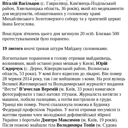
Віталій Васільцов
(с. Гаврилівці, Кам'янець-Подільський
район, Хмельницька область, 36 років), який віз медикаменти
для медпунктів, облаштованих у головному храмі
Михайлівського Золотоверхого собору та у трапезній церкві
Івана Богослова.
Внаслідок зіткнень цього дня загинули 20 осіб. Близько 500
протестувальників було поранено.
19 лютого
вночі тривав штурм Майдану силовиками.
Вогнепальне поранення в голову отримав майданівець,
волинянин, який останні роки мешкав у Києві,
Юрій
Сидорчук
(с. Дерно, Ківерцівський район, Волинська
область, 53 роки). У комі його відвезли до лікарні. Він помер
28 червня 2014 року, так і не вийшовши з коми. На розі вулиць
Великої Житомирської та Володимирської журналіст видання
“Вести”
В’ячеслав Веремій
(м. Київ, 33 роки) намагався
фотографувати з таксі натовп тітушок. Журналіста витягли з
машини, побили палицями, а потім вистрілили в груди.
Уранці він помер. Уночі спалахнула пожежа в Будинку
Федерації профспілок України. У вогні отримав несумісні із
життям травми член молодіжної дефлімпійської збірної
України з боротьби
Дмитро Максимов
(м. Київ, 19 років).
Після пожежі знайшли тіла
Володимира Топія
(м. Судова