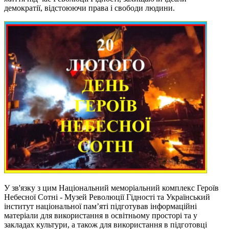
демократії, відстоюючи права і свободи людини.
У зв'язку з цим Національний меморіальний комплекс Героїв
Небесної Сотні - Музей Революції Гідності та Український
інститут національної пам’яті підготував інформаційні
матеріали для використання в освітньому просторі та у
закладах культури, а також для використання в підготовці