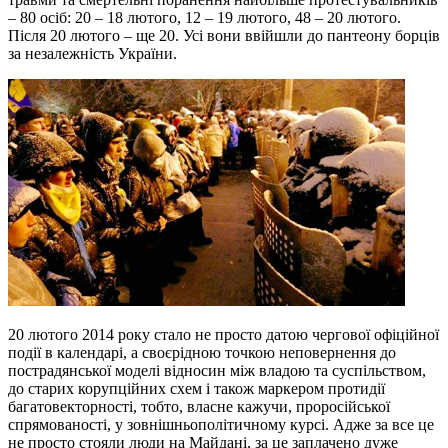
– 80 осіб: 20 – 18 лютого, 12 – 19 лютого, 48 – 20 лютого.
Після 20 лютого – ще 20. Усі вони ввійшли до пантеону борців
за незалежність України.
20 лютого 2014 року стало не просто датою чергової офіційної
події в календарі, а своєрідною точкою неповернення до
пострадянської моделі відносин між владою та суспільством,
до старих корупційних схем і також маркером протидії
багатовекторності, тобто, власне кажучи, проросійської
спрямованості, у зовнішньополітичному курсі. Адже за все це
не просто стояли люди на Майдані, за це заплачено дуже