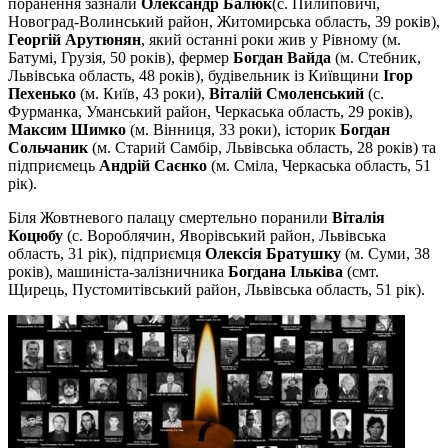
поранення зазнали
Олександр Балюк
(с. Пилиповичі,
Новоград-Волинський район, Житомирська область, 39 років),
Георгій Арутюнян
, який останні роки жив у Рівному (м.
Батумі, Грузія, 50 років), фермер
Богдан Вайда
(м. Стебник,
Львівська область, 48 років), будівельник із Київщини
Ігор
Пехенько
(м. Київ, 43 роки),
Віталій Смоленський
(с.
Фурманка, Уманський район, Черкаська область, 29 років),
Максим Шимко
(м. Вінниця, 33 роки), історик
Богдан
Сольчаник
(м. Старий Самбір, Львівська область, 28 років) та
підприємець
Андрій Саєнко
(м. Сміла, Черкаська область, 51
рік).
Біля Жовтневого палацу смертельно поранили
Віталія
Коцюбу
(с. Вороблячин, Яворівський район, Львівська
область, 31 рік), підприємця
Олексія Братушку
(м. Суми, 38
років), машиніста-залізничника
Богдана Ільківа
(смт.
Щирець, Пустомитівський район, Львівська область, 51 рік).