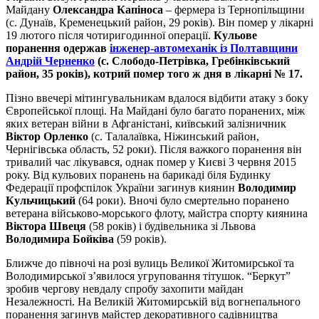
Майдану
Олександра Капіноса
– фермера із Тернопільщини
(с. Дунаїв, Кременецький район, 29 років). Він помер у лікарні
19 лютого після чотиригодинної операції.
Кульове
поранення одержав
інженер-автомеханік із Полтавщини
Андрій Черненко
(с. Слободо-Петрівка, Гребінківський
район, 35 років), котрий помер того ж дня в лікарні № 17.
Пізно ввечері мітингувальникам вдалося відбити атаку з боку
Європейської площі. На Майдані було багато поранених, між
яких ветеран війни в Афганістані, київський залізничник
Віктор Орленко
(с. Талалаївка, Ніжинський район,
Чернігівська область, 52 роки). Після важкого поранення він
тривалий час лікувався, однак помер у Києві 3 червня 2015
року. Від кульових поранень на барикаді біля Будинку
Федерації профспілок України загинув киянин
Володимир
Кульчицький
(64 роки). Вночі було смертельно поранено
ветерана військово-морського флоту, майстра спорту киянина
Віктора Швеця
(58 років) і будівельника зі Львова
Володимира Бойківа
(59 років).
Ближче до півночі на розі вулиць Великої Житомирської та
Володимирської з’явилося угруповання тітушок. “Беркут”
зробив чергову невдалу спробу захопити майдан
Незалежності. На Великій Житомирській від вогнепального
поранення загинув майстер декоративного садівництва