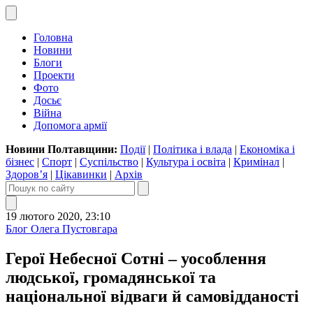
Головна
Новини
Блоги
Проекти
Фото
Досьє
Війна
Допомога армії
Новини Полтавщини:
Події
|
Політика і влада
|
Економіка і
бізнес
|
Спорт
|
Суспільство
|
Культура і освіта
|
Кримінал
|
Здоров’я
|
Цікавинки
|
Архів
19 лютого 2020, 23:10
Блог Олега Пустовгара
Герої Небесної Сотні – уособлення
людської, громадянської та
національної відваги й самовідданості