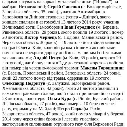
слідами катувань на каркасі металевої ялинки (“Йолки”) на
майдані Незалежності;
Сергій Синенко
(с. Володимирівське,
Запорізька область, 35 років), учасник Автомайданів
Запоріжжя та Дніпропетровська (тепер
–
Дніпро), якого
живцем спалили в автомобілі 13 лютого 2014 року; учасник
Волинської сотні Самооборони
Іван Городнюк
(м. Березне,
Рівненська область, 29 років), якого побили 19 лютого і помер
20 лютого;
Віктор Чернець
(с. Подібна, Маньківський район,
Черкаська область, 36 років)
–
19 лютого його збила машина
на трасі Одеса–Київ, коли він разом з іншими активістами
намагався перекрити дорогу до Києва машинам із тітушками
та силовиками;
Андрій Цепун
(м. Київ, 35 років), котрого 20
лютого під час блокування в’їзду до столиці жорстоко побили,
він помер від черепно-мозкової травми;
Максим Горошишин
(с. Басань, Пологівський район, Запорізька область, 24 роки),
який 23 лютого помер від травм, одержаних 19 лютого;
Олександр Подригун
(с. Залужжя, Білогірський район,
Хмельницька область, 42 роки), якого 21 лютого знайшли з
важкими травмами голови, що й стали причиною його смерті
23 лютого; волонтерка
Ольга Бура
(с. Ріпнів, Буський район,
Львівська область, 27 років), яка померла 10 березня через
рану, отриману на Майдані;
Петро Гаджа
(м. Рахів,
Закарпатська область, 47 років), який помер у лікарні у березні
2014 року через опіки бронхів і легенів унаслідок
застосування силовиками отруйного газу біля Верховної Ради;