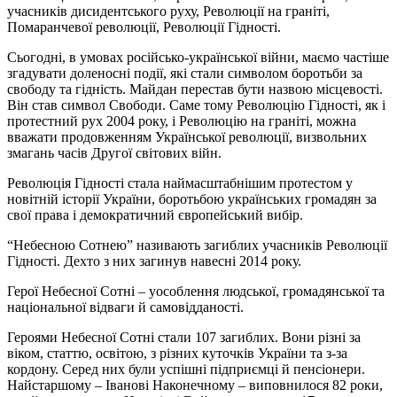
учасників дисидентського руху, Революції на граніті,
Помаранчевої революції, Революції Гідності.
Сьогодні, в умовах російсько-української війни, маємо частіше
згадувати доленосні події, які стали символом боротьби за
свободу та гідність. Майдан перестав бути назвою місцевості.
Він став символ Свободи. Саме тому Революцію Гідності, як і
протестний рух 2004 року, і Революцію на граніті, можна
вважати продовженням Української революції, визвольних
змагань часів Другої світових війн.
Революція Гідності стала наймасштабнішим протестом у
новітній історії України, боротьбою українських громадян за
свої права і демократичний європейський вибір.
“Небесною Сотнею” називають загиблих учасників Революції
Гідності. Дехто з них загинув навесні 2014 року.
Герої Небесної Сотні – уособлення людської, громадянської та
національної відваги й самовідданості.
Героями Небесної Сотні стали 107 загиблих. Вони різні за
віком, статтю, освітою, з різних куточків України та з-за
кордону. Серед них були успішні підприємці й пенсіонери.
Найстаршому – Іванові Наконечному – виповнилося 82 роки,