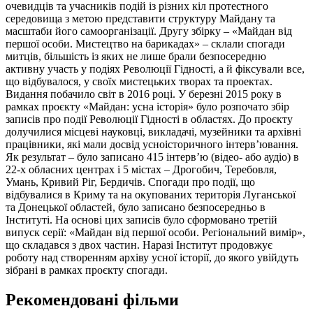
очевидців та учасників подій із різних кіл протестного
середовища з метою представити структуру Майдану та
масштаби його самоорганізації. Другу збірку – «Майдан від
першої особи. Мистецтво на барикадах» – склали спогади
митців, більшість із яких не лише брали безпосередню
активну участь у подіях Революції Гідності, а й фіксували все,
що відбувалося, у своїх мистецьких творах та проектах.
Видання побачило світ в 2016 році. У березні 2015 року в
рамках проєкту «Майдан: усна історія» було розпочато збір
записів про події Революції Гідності в областях. До проєкту
долучилися місцеві науковці, викладачі, музейники та архівні
працівники, які мали досвід усноісторичного інтерв’ювання.
Як результат – було записано 415 інтерв’ю (відео- або аудіо) в
22-х обласних центрах і 5 містах – Дрогобич, Теребовля,
Умань, Кривий Ріг, Бердичів. Спогади про події, що
відбувалися в Криму та на окупованих територія Луганської
та Донецької областей, було записано безпосередньо в
Інституті. На основі цих записів було сформовано третій
випуск серії: «Майдан від першої особи. Регіональний вимір»,
що складався з двох частин. Наразі Інститут продовжує
роботу над створенням архіву усної історії, до якого увійдуть
зібрані в рамках проєкту спогади.
Рекомендовані фільми