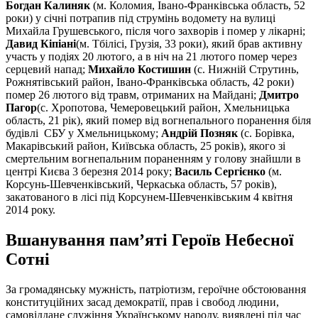
Богдан Калиняк
(м. Коломия, Івано-Франківська область, 52
роки) у січні потрапив під струмінь водомету на вулиці
Михайла Грушевського, після чого захворів і помер у лікарні;
Давид Кіпіані
(м. Тбілісі, Грузія, 33 роки), який брав активну
участь у подіях 20 лютого, а в ніч на 21 лютого помер через
серцевий напад;
Михайло Костишин
(с. Нижній Струтинь,
Рожнятівський район, Івано-Франківська область, 42 роки)
помер 26 лютого від травм, отриманих на Майдані;
Дмитро
Пагор
(с. Хропотова, Чемеровецький район, Хмельницька
область, 21 рік), який помер від вогнепального поранення біля
будівлі СБУ у Хмельницькому;
Андрій Позняк
(с. Борівка,
Макарівський район, Київська область, 25 років), якого зі
смертельним вогнепальним пораненням у голову знайшли в
центрі Києва 3 березня 2014 року;
Василь Сергієнко
(м.
Корсунь-Шевченківський, Черкаська область, 57 років),
закатованого в лісі під Корсунем-Шевченківським 4 квітня
2014 року.
Вшанування пам’яті Героїв Небесної
Сотні
За громадянську мужність, патріотизм, героїчне обстоювання
конституційних засад демократії, прав і свобод людини,
самовіддане служіння Українському народу, виявлені під час