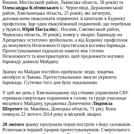
Вишня, Мостиський район, Львівська область, 58 років) та
Олександра Клітинського
(с. Чернелівці, Деражнянський
район, Хмельницька область, 25 років), які загинули,
допомагаючи евакуювати поранених зі шпиталю в Будинку
профспілок. Іще один евакуйований поранений, що перебував
у будівлі,
Юрій Пасхалін
(с. Носачів, Смілянський район,
Черкаська область, 30 років), помер у лікарні. Барикаду на
Хрещатику остаточно зруйнували, а від Будинку профспілок
до монумента Незалежності простягалася вогняна барикада.
Протестувальники підпалили намети між стелою
Незалежності та консерваторією, щоб продовжити вогняну
барикаду довкола Майдану.
Зранку на Майдан постійно прибували люди, зокрема,
автобуси зі Львова. Протестувальники змогли укріпити
барикади. Сутички того дня були локальними.
У цей же день у Хмельницькому під стінами управління СБУ
отримала смертельне поранення в голову та груди учасниця
місцевого Майдану, уродженка Донеччини
Людмила
Шеремет
(м. Макіївка, Донецька область, 71 рік). Вона
померла 22 лютого 2014 року в місцевій лікарні.
20 лютого
зранку пролунали перші постріли з боку силовиків.
Розпочався перший прорив протестувальників. Смертельного