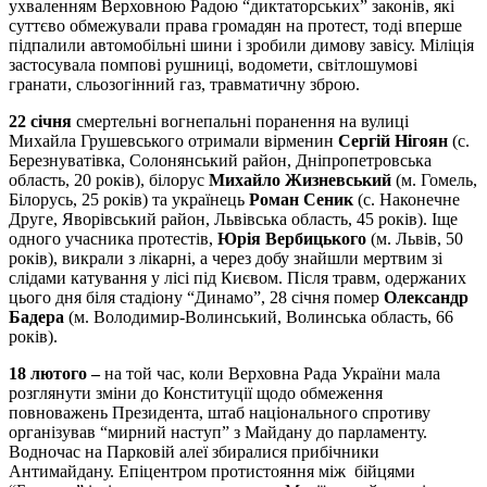
ухваленням Верховною Радою “диктаторських” законів, які
суттєво обмежували права громадян на протест, тоді вперше
підпалили автомобільні шини і зробили димову завісу. Міліція
застосувала помпові рушниці, водомети, світлошумові
гранати, сльозогінний газ, травматичну зброю.
22 січня
смертельні вогнепальні поранення на вулиці
Михайла Грушевського отримали вірменин
Сергій Нігоян
(с.
Березнуватівка, Солонянський район, Дніпропетровська
область, 20 років), білорус
Михайло Жизневський
(м. Гомель,
Білорусь, 25 років) та українець
Роман Сеник
(с. Наконечне
Друге, Яворівський район, Львівська область, 45 років). Іще
одного учасника протестів,
Юрія Вербицького
(м. Львів, 50
років), викрали з лікарні, а через добу знайшли мертвим зі
слідами катування у лісі під Києвом. Після травм, одержаних
цього дня біля стадіону “Динамо”, 28 січня помер
Олександр
Бадера
(м. Володимир-Волинський, Волинська область, 66
років).
18 лютого –
на той час, коли Верховна Рада України мала
розглянути зміни до Конституції щодо обмеження
повноважень Президента, штаб національного спротиву
організував “мирний наступ” з Майдану до парламенту.
Водночас на Парковій алеї збиралися прибічники
Антимайдану. Епіцентром протистояння між бійцями