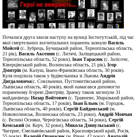
Почалася друга хвиля наступу на вулиці Інститутській, під час
якої смертельних вогнепальних поранень зазнали
Василь
Мойсей
(с. Зубрець, Бучацький район, Тернопільська область,
21 рік),
Василь Аксенин
(с. Литячі, Заліщицький район,
Тернопільська область, 52 роки),
Іван Тарасюк
(с. Залісоче,
Ківерцівський район, Волинська область, 21 рік),
Ігор
Дмитрів
(м. Калуш, Івано-Франківська область, 30 років).
Куля поцілила також у будівельника зі Львова
Андрія
Дигдаловича
(с. Сокільники, Пустомитівський район,
Львівська область, 40 років), який намагався допомогти
пораненому Ігореві Дмитріву. Зранку також загинули 31
майданівець:
Назар Войтович
(с. Травневе, Збаразький район,
Тернопільська область, 17 років),
Іван Бльок
(м. Городок,
Львівська область, 40 років),
Сергій Байдовський
(м.
Нововолинськ, Волинська область, 23 роки),
Андрій Мовчан
(с. Великі Осняки, Чернігівська область, 34 роки),
Сергій
Кемський
(м. Керч, 32 роки),
Микола Дзявульський
(с.
Чагерне, Ємельянівський район, Красноярський край, Росія,
55 років),
Валерій Опанасюк
(м. Рівне, 42 роки),
Анатолій