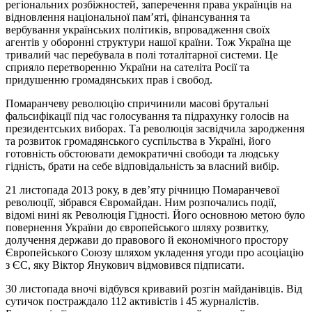
регіональних розбіжностей, заперечення права українців на
відновлення національної пам’яті, фінансування та
вербування українських політиків, впровадження своїх
агентів у оборонні структури нашої країни. Тож Україна ще
тривалий час перебувала в полі тоталітарної системи. Це
сприяло перетворенню України на сателіта Росії та
придушенню громадянських прав і свобод.
Помаранчеву революцію спричинили масові брутальні
фальсифікації під час голосування та підрахунку голосів на
президентських виборах. Та революція засвідчила зародження
та розвиток громадянського суспільства в Україні, його
готовність обстоювати демократичні свободи та людську
гідність, брати на себе відповідальність за власний вибір.
21 листопада 2013 року, в дев’яту річницю Помаранчевої
революції, зібрався Євромайдан. Ним розпочались події,
відомі нині як Революція Гідності. Його основною метою було
повернення України до європейського шляху розвитку,
долучення держави до правового й економічного простору
Європейського Союзу шляхом укладення угоди про асоціацію
з ЄС, яку Віктор Янукович відмовився підписати.
30 листопада вночі відбувся кривавий розгін майданівців. Від
сутичок постраждало 112 активістів і 45 журналістів.