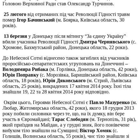
Головою Верховної Ради став Олександр Турчинов.
25 лютого
від отриманих під час Революції Гідності травм
помер
Ігор Бачинський
(м. Боярка, Київська область, 30
років).
13 березня
у Донецьку після мітингу “За єдину Україну”
вбили учасника Революції Гідності
Дмитра Чернявського
(с.
Хромове, Бахмутський район, Донецька область, 22 роки).
До Небесної Сотні віднесено також загиблих від учасників
проросійсько-сепаратистських угруповань на Донеччині
–
Володимира Рибака
(м. Горлівка, Донецька область, 42 роки),
Юрія Поправку
(с. Морозівка, Баришівський район, Київська
область, 18 років),
Юрія Дяковського
(м. Стрий, Львівська
область, 25 років), викрадених 17 квітня 2014 року. Їхні тіла
знайшли 19, 22 та 28 квітня 2014 року відповідно.
Окрім цього, Героями Небесної Сотні є
Павло Мазуренко
(м.
Любар, Житомирська область, 42 роки), якого 18 грудня 2013
року побили силовики через те, що, на їх думку, він бере
участь в Євромайдані;
Тарас Слободян
(м. Тернопіль, 31 рік),
який приїздив на Майдан, а у грудні зник, його понівечене
вибухом тіло знайшли на Сумщині;
Віктор Хомяк
(с.
Голишів, Волинська область, 55 років), чиє тіло знайшли зі