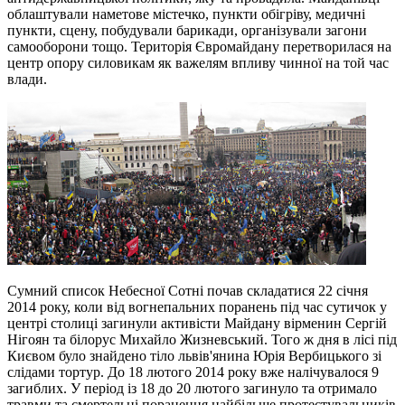
облаштували наметове містечко, пункти обігріву, медичні
пункти, сцену, побудували барикади, організували загони
самооборони тощо. Територія Євромайдану перетворилася на
центр опору силовикам як важелям впливу чинної на той час
влади.
Сумний список Небесної Сотні почав складатися 22 січня
2014 року, коли від вогнепальних поранень під час сутичок у
центрі столиці загинули активісти Майдану вірменин Сергій
Нігоян та білорус Михайло Жизневський. Того ж дня в лісі під
Києвом було знайдено тіло львів'янина Юрія Вербицького зі
слідами тортур. До 18 лютого 2014 року вже налічувалося 9
загиблих. У період із 18 до 20 лютого загинуло та отримало
травми та смертельні поранення найбільше протестувальників