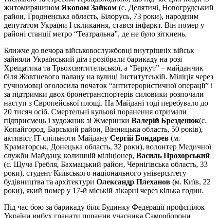
житомирянином
Яковом Зайком
(с. Делятичі, Новогрудський
район, Гродненська область, Білорусь, 73 роки), народним
депутатом України І скликання, стався інфаркт. Він помер у
районі станції метро “Театральна”, де не було зіткнень.
Ближче до вечора військовослужбовці внутрішніх військ
зайняли Український дім і розібрали барикаду на розі
Хрещатика та Трьохсвятительської, а “Беркут”
–
майданчик
біля Жовтневого палацу на вулиці Інститутській. Міліція через
гучномовці оголосила початок “антитерористичної операції” і
за підтримки двох бронетранспортерів силовики розпочали
наступ з Європейської площі. На Майдані тоді перебувало до
20 тисяч осіб. Смертельні кульові поранення отримали
підприємець і художник зі Жмеринки
Валерій Брезденюк
(с.
Копайгород, Барський район, Вінницька область, 50 років),
активіст IT-спільноти Майдану
Сергій Бондарев
(м.
Краматорськ, Донецька область, 32 роки), волонтер Медичної
служби Майдану, колишній міліціонер,
Василь Прохорський
(с. Щуча Гребля, Бахмацький район, Чернігівська область, 33
роки), студент Київського національного університету
будівництва та архітектури
Олександр Плеханов
(м. Київ, 22
роки), який помер у 17-й міській лікарні через кілька годин.
Під час бою за барикаду біля Будинку Федерації профспілок
України вибух гранати поранив учасника Самооборони