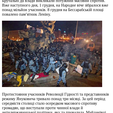
Брутальні дії влади викликали потужний масовий спротив.
Вже н
аступного дня, 1 грудня, на Народне віче зібралося вже
понад мільйон учасників. 8 грудня на Бессарабській площі
повалено пам’ятник Леніну.
Протистояння учасників Революції Гідності та представників
режиму Януковича тривало понад три місяці. За цей період
середмістя столиці стало осередком масового спротиву
громадян, що виступали проти чинної влади й
антидержавницької політики, яку та провадила. Майданівці