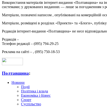
Використання матеріалів інтернет-видання «Полтавщина» на ін
системами; у друкованих виданнях — лише за погодженням з р
Матеріали, позначені написом
, опубліковані на комерційній ос
Матеріали, розміщені в розділах «Проекти» та «Блоги», публікую
Редакція інтернет-видання «Полтавщина» не несе відповідальнос
Редакція –
Телефон редакції –
(095) 794-29-25
Реклама на сайті –
,
(095) 750-18-53
Полтавщина
:
Новини
Події
Політика і влада
Економіка і бізнес
Спорт
Суспільство