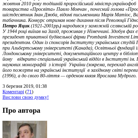
жовтня 2010 року тодішній проросійський міністр-українофоб та
товариства «Просвіта» Павло Мовчан , почесний голова «Просв
шістдесятник Іван Дзюба, відомі письменники Марія Матіос, В
табачника. Конкурс отримав нове дихання після Революції Гід
Петро Яцик
(1921-2001рр
.)
народився у заможній селянській род
У 1944 році виїхав на Захід, проживав у Німеччині. Здобув фах 
президент приватної будівельної фірми Prombank Investment Lim
президентом. Один із спонсорів Інституту українських студій 
при Альбертському університеті (Канада), Освітньої фундації і
Лондонському університеті, документаційного центру в бібліо
йому відкрито спеціальний український відділ в Інституті ім
наукових монографій з історії України (зокрема, переклад англ
його пожертв на українські інституції в західному світі пере
(1996), а до свого 80-ліття — орденом князя Ярослава Мудрого.
3 березня 2019, 01:38
Коментарі
(
71
)
Вислови свою думку!
Про автора