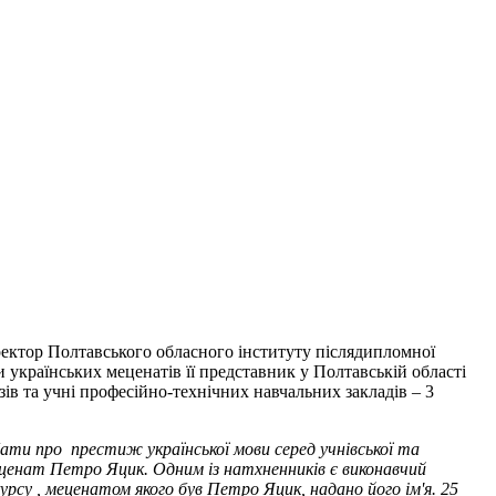
ктор Полтавського обласного інституту післядипломної
українських меценатів її представник у Полтавській області
зів та учні професійно-технічних навчальних закладів – 3
ати про престиж української мови серед учнівської та
еценат Петро Яцик. Одним із натхненників є виконавчий
рсу , меценатом якого був Петро Яцик, надано його ім'я. 25