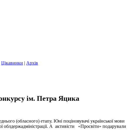
|
Цікавинки
|
Архів
онкурсу ім. Петра Яцика
нього (обласного) етапу. Юні поціновувачі української мови
ої облдержадміністрації. А активісти «Просвіти» подарували