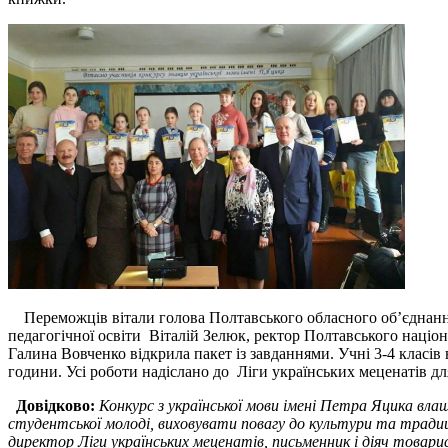
Переможців вітали голова Полтавського обласного об’єднання
педагогічної освіти Віталій Зелюк, ректор Полтавського націо
Галина Вовченко відкрила пакет із завданнями. Учні 3-4 класів 
години. Усі роботи надіслано до Ліги українських меценатів дл
Довідково:
Конкурс з української мови імені Петра Яцика вл
студентської молоді, виховувати повагу до культури та тради
директор Ліги українських меценатів, письменник і діяч товари