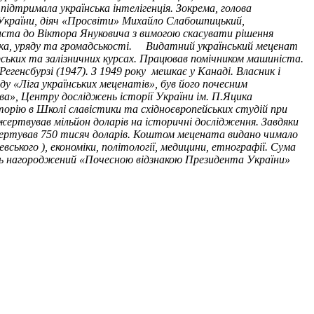
підтримала українська інтелігенція. Зокрема, голова
України, діяч «Просвіти» Михайло Слабошпицький,
иста до Віктора Януковича з вимогою скасувати рішення
а, уряду та громадськості.
Видатний український меценат
дарських та залізничних курсах. Працював помічником машиніста.
егенсбурзі (1947). З 1949 року мешкає у Канаді. Власник і
ду «Ліга українських меценатів», був його почесним
ва», Центру досліджень історії України ім. П.Яцика
екторію в Школі славістики та східноєвропейських студій при
жертвував мільйон доларів на історичні дослідження. Завдяки
ожертував 750 тисяч доларів. Коштом мецената видано чимало
ького ), економіки, політології, медицини, етнографії. Сума
ість нагороджений «Почесною відзнакою Президента України»