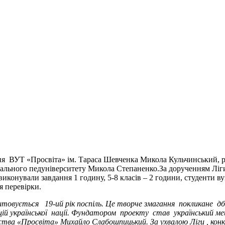
 ВУТ «Просвіта» ім. Тараса Шевченка Микола Кульчинський, ре
нального педуніверситету Микола Степаненко.За дорученням Ліги 
виконували завдання 1 годину, 5-8 класів – 2 години, студенти ву
я перевірки.
аштовується 19-ий рік поспіль. Це творче змагання покликане дб
цій української нації. Фундатором проекту став український м
ства «Просвіта» Михайло Слабошпицький. За ухвалою Ліги , конку