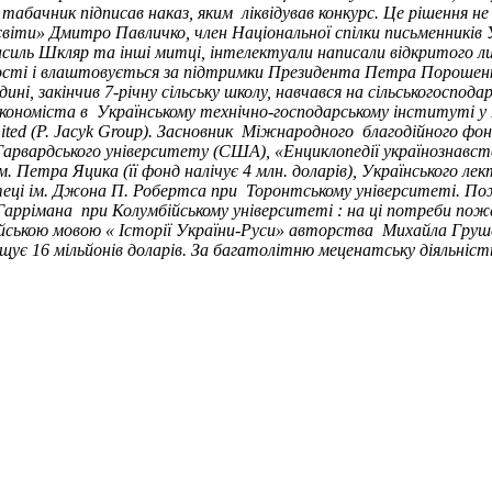
бачник підписав наказ, яким ліквідував конкурс. Це рішення не 
іти» Дмитро Павличко, член Національної спілки письменників 
асиль Шкляр та інші митці, інтелектуали написали відкритого л
ності і влаштовується за підтримки Президента Петра Порошенк
ині, закінчив 7-річну сільську школу, навчався на сільськогоспо
економіста в Українському технічно-господарському інституті у Р
ited (P. Jacyk Group). Засновник Міжнародного благодійного фон
Гарвардського університету (США), «Енциклопедії українознавст
м. Петра Яцика (її фонд налічує 4 млн. доларів), Українського л
теці ім. Джона П. Робертса при Торонтському університеті. По
. Гаррімана при Колумбійському університеті : на ці потреби п
ійською мовою « Історії України-Руси» авторства Михайла Грушевс
вищує 16 мільйонів доларів. За багатолітню меценатську діяльн