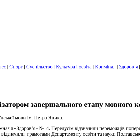
нес
|
Спорт
|
Суспільство
|
Культура і освіта
|
Кримінал
|
Здоров’я
ізатором завершального етапу мовного к
нської мови ім. Петра Яцика.
азія «Здоров’я» №14. Передусім відзначили переможців поперед
 відзначили грамотами Департаменту освіти та науки Полтавськ