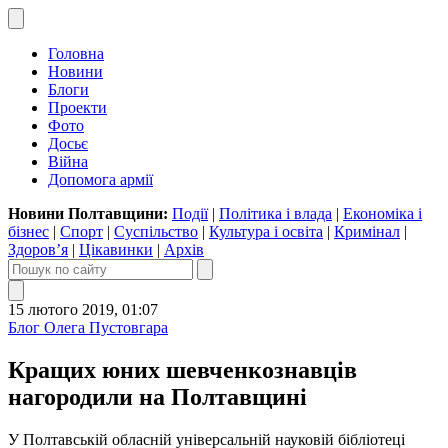
Головна
Новини
Блоги
Проекти
Фото
Досьє
Війна
Допомога армії
Новини Полтавщини:
Події
|
Політика і влада
|
Економіка і
бізнес
|
Спорт
|
Суспільство
|
Культура і освіта
|
Кримінал
|
Здоров’я
|
Цікавинки
|
Архів
15 лютого 2019, 01:07
Блог Олега Пустовгара
Кращих юних шевченкознавців
нагородили на Полтавщині
У Полтавській обласній універсальній науковій бібліотеці