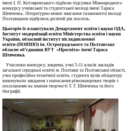
імені І. П. Котляревського підбили підсумки Міжнародного
конкурсу учнівської та студентської молоді імені Тараса
Шевченка.
Літературно-мовні змагання талановитої молоді
Полтавщини відбулися десятий рік поспіль.
Цьогоріч їх влаштували Департамент освіти і науки ОДА,
Інститут модернізації освіти Міністерства освіти і науки
України, обласний інститут післядипломної
освіти (ПОІППО) ім. Остроградського та Полтавське
обласне об’єднання ВУТ «Просвіта» імені Тараса
Шевченка.
Учасники конкурсу, зокрема, учні 5-11 класів закладів
загальної середньої освіти м. Полтави та Полтавської області,
учні професійно-технічної освіти, студенти вузів облцентру
виконували завдання з написання різножанрових творів з
посиланням на знання творчості Т. Г. Шевченка та його
біографії.