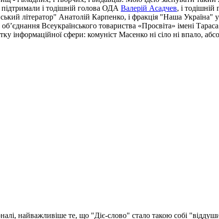
) підтримали і тодішній голова ОДА
Валерій Асадчев
, і тодішній
кий літератор" Анатолій Карпенко, і фракція "Наша Україна" у П
об’єднання Всеукраїнського товариства «Просвіта» імені Тараса 
тку інформаційної сфери: комуніст Масенко ні сіло ні впало, абс
рналі, найважливіше те, що "Діє-слово" стало такою собі "відду