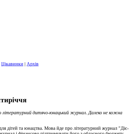
|
Цікавинки
|
Архів
ятиріччя
ано літературний дитячо-юнацький журнал. Далеко не кожна
для дітей та юнацтва. Мова йде про літературний журнал "Діє-
й журнал і фінансово підтримувати його з обласного бюджету