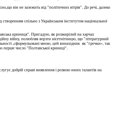
о,що він не залежить від "політичних вітрів". До речі, далеко
створенням спільно з Українським інститутом національної
авська криниця". Пригадую, як розжирілий на харчах
ійну війну, полюбляв верзти нісетнітницю, що "літературний
льності ,сформульовані мною, цей винахідник як "гречки», так
имо перше число "Полтавської криниці".
слугує добрій справі виявлення і розвою юних талантів на