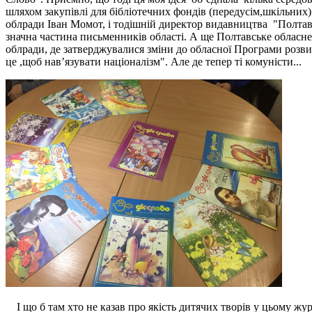
шляхом закупівлі для бібліотечних фондів (передусім,шкільних
облради Іван Момот, і тодішній директор видавництва "Полтавсь
значна частина письменників області. А ще Полтавське обласне 
облради, де затверджувалися зміни до обласної Програми розви
це ,щоб нав’язувати націоналізм". Але де тепер ті комуністи...
І що б там хто не казав про якість дитячих творів у цьому жу