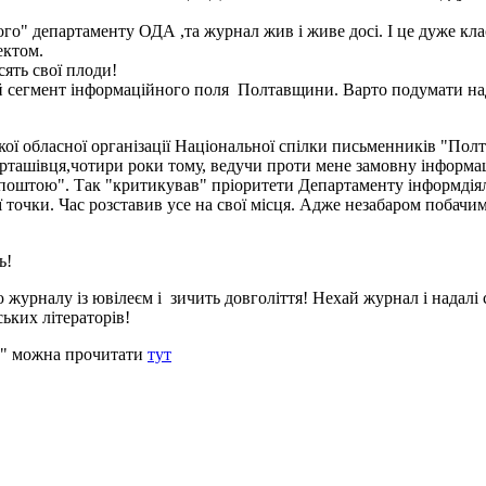
о" департаменту ОДА ,та журнал жив і живе досі. І це дуже класн
ектом.
сять свої плоди!
 сегмент інформаційного поля Полтавщини. Варто подумати над 
 обласної організації Національної спілки письменників "Полт
рташівця,чотири роки тому, ведучи проти мене замовну інформац
ю поштою". Так "критикував" пріоритети Департаменту інформдія
ї точки. Час розставив усе на свої місця. Адже незабаром побач
ь!
журналу із ювілеєм і зичить довголіття! Нехай журнал і надалі 
ьких літераторів!
о" можна прочитати
тут