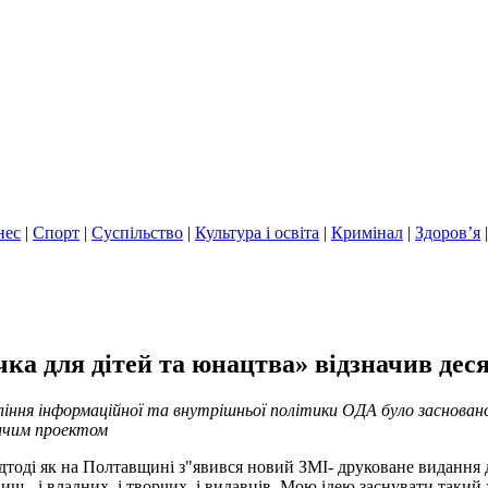
нес
|
Спорт
|
Суспільство
|
Культура і освіта
|
Кримінал
|
Здоров’я
ка для дітей та юнацтва» відзначив дес
вління інформаційної та внутрішньої політики ОДА було заснов
ичим проектом
ідтоді як на Полтавщині з"явився новий ЗМІ- друковане видання 
ищ - і владних, і творчих, і видавців. Мою ідею заснувати таки