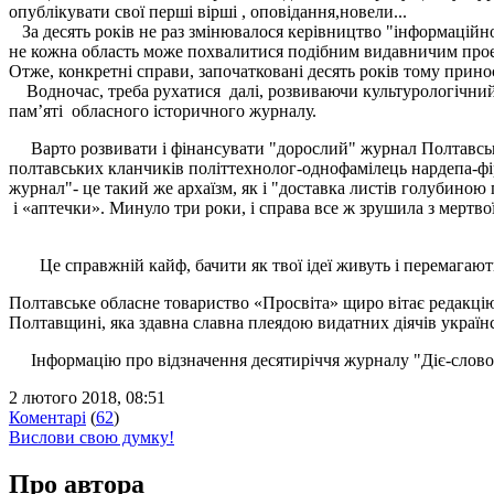
опублікувати свої перші вірші , оповідання,новели...
За десять років не раз змінювалося керівництво "інформаційног
не кожна область може похвалитися подібним видавничим про
Отже, конкретні справи, започатковані десять років тому прино
Водночас, треба рухатися далі, розвиваючи культурологічний
пам’яті обласного історичного журналу.
Варто розвивати і фінансувати "дорослий" журнал Полтавської
полтавських кланчиків політтехнолог-однофамілець нардепа-фі
журнал"- це такий же архаїзм, як і "доставка листів голубино
і «аптечки». Минуло три роки, і справа все ж зрушила з мертво
Це справжній кайф, бачити як твої ідеї живуть і перемагают
Полтавське обласне товариство «Просвіта» щиро вітає редакцію 
Полтавщині, яка здавна славна плеядою видатних діячів українс
Інформацію про відзначення десятиріччя журналу "Діє-слов
2 лютого 2018, 08:51
Коментарі
(
62
)
Вислови свою думку!
Про автора