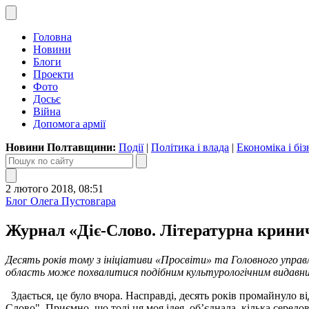
Головна
Новини
Блоги
Проекти
Фото
Досьє
Війна
Допомога армії
Новини Полтавщини:
Події
|
Політика і влада
|
Економіка і біз
2 лютого 2018, 08:51
Блог Олега Пустовгара
Журнал «Діє-Слово. Літературна кринич
Десять років тому з ініціативи «Просвіти» та Головного упра
область може похвалитися подібним культурологічним видавн
Здається, це було вчора. Насправді, десять років промайнуло в
Слово". Приємно, що тоді ця моя ідея об’єднала кілька середов