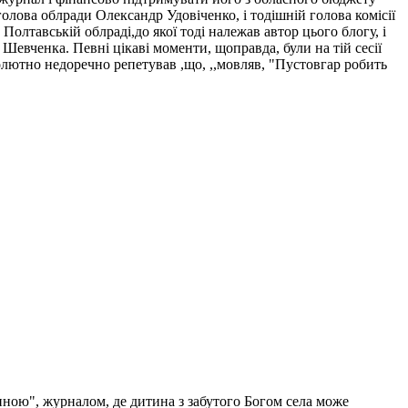
 голова облради Олександр Удовіченко, і тодішній голова комісії
олтавській облраді,до якої тоді належав автор цього блогу, і
Шевченка. Певні цікаві моменти, щоправда, були на тій сесії
олютно недоречно репетував ,що, ,,мовляв, "Пустовгар робить
шиною", журналом, де дитина з забутого Богом села може