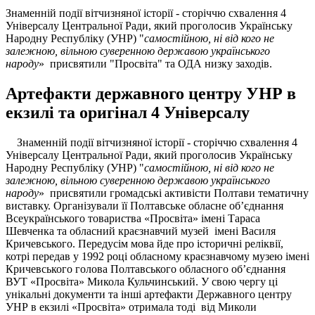
Знаменній події вітчизняної історії - сторіччю схвалення 4
Універсалу Центральної Ради, який проголосив Українську
Народну Республіку (УНР) "
самостійною, ні від кого не
залежною, вільною суверенною державою українського
народу
» присвятили "Просвіта" та ОДА низку заходів.
Артефакти державного центру УНР в
екзилі та оригінал 4 Універсалу
Знаменній події вітчизняної історії - сторіччю схвалення 4
Універсалу Центральної Ради, який проголосив Українську
Народну Республіку (УНР) "
самостійною, ні від кого не
залежною, вільною суверенною державою українського
народу
» присвятили громадські активісти Полтави тематичну
виставку. Організували її Полтавське обласне об’єднання
Всеукраїнського товариства «Просвіта» імені Тараса
Шевченка та обласний краєзнавчий музей імені Василя
Кричевського. Передусім мова йде про історичні реліквії,
котрі передав у 1992 році обласному краєзнавчому музею імені
Кричевського голова Полтавського обласного об’єднання
ВУТ «Просвіта» Микола Кульчинський. У свою чергу ці
унікальні документи та інші артефакти Державного центру
УНР в екзилі «Просвіта» отримала тоді від Миколи