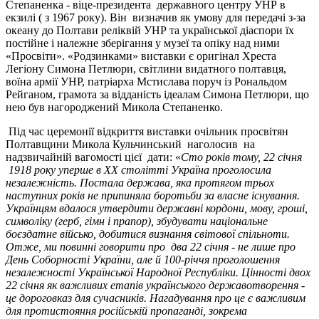
Степаненка - віце-президента державного центру УНР в
екзилі ( з 1967 року). Він визначив як умову для передачі з-за
океану до Полтави реліквій УНР та української діаспори їх
постійне і належне зберігання у музеї та опіку над ними
«Просвіти». «Родзинками» виставки є оригінал Хреста
Легіону Симона Петлюри, світлини видатного полтавця,
воїна армії УНР, патріарха Мстислава поруч із Рональдом
Рейганом, грамота за відданість ідеалам Симона Петлюри, що
нею був нагороджений Микола Степаненко.
Під час церемонії відкриття виставки очільник просвітян
Полтавщини Микола Кульчинський наголосив на
надзвичайній вагомості цієї дати: «
Сто років тому, 22 січня
1918 року уперше в XX столітті Україна проголосила
незалежність. Постала держава, яка протягом трьох
наступних років не припиняла боротьби за власне існування.
Українцям вдалося утвердити державні кордони, мову, гроші,
символіку (герб, гімн і прапор), збудувати національне
боєздатне військо, добитися визнання світової спільноти.
Отже,
ми повинні говорити про два 22 січня - не лише про
День Соборності України, але й 100-річчя проголошення
незалежності Української Народної Республіки. Цінності двох
22 січня як важливих етапів українського державотворення -
це дороговказ для сучасників. Нагадування про це є важливим
для протистояння російській пропаганді, зокрема