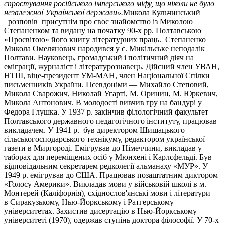
спростування російського імперського міфу, що ніколи не було
незалежної Української держави».
Микола Кульчинський
розповів присутнім про своє знайомство із Миколою
Степаненком та видану на початку 90-х рр. Полтавською
«Просвітою» його книгу літературних праць. Степаненко
Микола Омелянович народився у с. Микільське неподалік
Полтави. Науковець, громадський і політичний діяч на
еміграції, журналіст і літературознавець. Дійсний член УВАН,
НТШ, віце-президент УМ-МАН, член Національної Спілки
письменників України. Псевдоніми — Михайло Степовий,
Микола Сварожич, Николай Угарті, М. Оринин, М. Юркевич,
Микола Антонович. В молодості вивчив гру на бандурі у
Федора Глушка. У 1937 р. закінчив філологічний факультет
Полтавського державного педагогічного інституту, працював
викладачем. У 1941 р. був директором Шишацького
сільськогосподарського технікуму, редактором української
газети в Миргороді. Емігрував до Німеччини, викладав у
таборах для переміщених осіб у Мюнхені і Карлсфельді. Був
відповідальним секретарем редколегії альманаху «МУР». У
1949 р. емігрував до США. Працював позаштатним диктором
«Голосу Америки». Викладав мови у військовій школі в м.
Монтерей (Каліфорнія), східнослов'янські мови і літератури —
в Сиракузькому, Нью-Йоркському і Ратгерському
університетах. Захистив дисертацію в Нью-Йоркському
університеті (1970), одержав ступінь доктора філософії. У 70-х