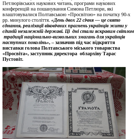
Петлюрівських наукових читань, програми наукових
конференцій на пошанування Симона Петлюри, які
влаштовувалися Полтавською «Просвітою» на початку 90-х
рр. минулого століття.
«День двох 22 січня — це свято
єднання, реалізації віковічних прагнень українців жити у
єдиній незалежній державі. Ці дні стали яскравим світлом
традиції національно-визвольних змагань для українців
наступних поколінь»
, – зазначив під час відкриття
виставки голова Полтавського міського товариства
«Просвіта», заступник директора облархіву Тарас
Пустовіт.