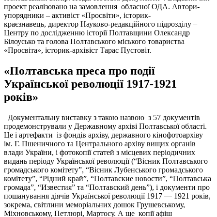
проект реалізовано на замовлення обласної ОДА. Автори-
упорядники – активіст «Просвіти», історик-
краєзнавець, директор Науково-редакційного підрозділу –
Центру по дослідженню історії Полтавщини Олександр
Білоусько та голова Полтавського міського товариства
«Просвіта», історик-архівіст Тарас Пустовіт.
«Полтавська преса про події
Української революції 1917-1921
років»
Документальну виставку з такою назвою з 57 документів
продемонстрували у Державному архіві Полтавської області.
Це і артефакти із фондів архіву, державного кінофотоархіву
ім. Г. Пшеничного та Центрального архіву вищих органів
влади України, і фотокопії статей з місцевих періодичних
видань періоду Української революції (“Вісник Полтавського
громадського комітету”, “Вісник Лубенського громадського
комітету”, “Рідний край”, “Полтавские новости”, “Полтавська
громада”, “Известия” та “Полтавский день”), і документи про
пошанування діячів Української революції 1917 — 1921 років,
зокрема, світлини меморіальних дошок Грушевському,
Міхновському, Петлюрі, Мартосу. А ще копії афіш