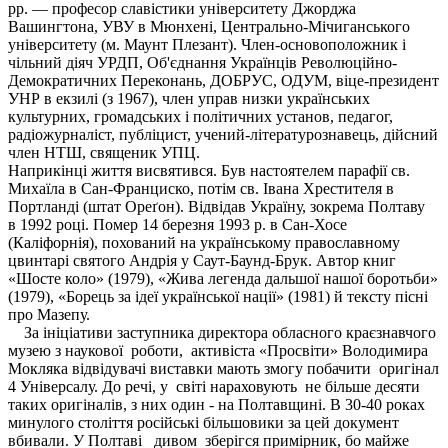
рр. — професор славістики університету Джорджа
Вашингтона, УВУ в Мюнхені, Центрально-Мічиганського
університету (м. Маунт Плезант). Член-основоположник і
чільний діяч УРДП, Об'єднання Українців Революційно-
Демократичних Переконань, ДОБРУС, ОДУМ, віце-президент
УНР в екзилі (з 1967), член управ низки українських
культурних, громадських і політичних установ, педагог,
радіожурналіст, публіцист, учений-літературознавець, дійсний
член НТШ, священик УПЦ.
Наприкінці життя висвятився. Був настоятелем парафії св.
Михаїла в Сан-Франциско, потім св. Івана Хрестителя в
Портланді (штат Ореґон). Відвідав Україну, зокрема Полтаву
в 1992 році. Помер 14 березня 1993 р. в Сан-Хосе
(Каліфорнія), похований на українському православному
цвинтарі святого Андрія у Саут-Баунд-Брук. Автор книг
«Шосте коло» (1979), «Жива легенда дальшої нашої боротьби»
(1979), «Борець за ідеї української нації» (1981) й тексту пісні
про Мазепу.
За ініціативи заступника директора обласного краєзнавчого
музею з наукової роботи, активіста «Просвіти» Володимира
Мокляка відвідувачі виставки мають змогу побачити оригінал
4 Універсалу. До речі, у світі нараховують не більше десяти
таких оригіналів, з них один - на Полтавщині. В 30-40 роках
минулого століття російські більшовики за цей документ
вбивали. У Полтаві дивом зберігся примірник, бо майже