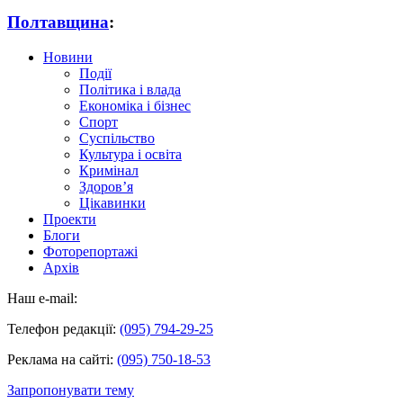
Полтавщина
:
Новини
Події
Політика і влада
Економіка і бізнес
Спорт
Суспільство
Культура і освіта
Кримінал
Здоров’я
Цікавинки
Проекти
Блоги
Фоторепортажі
Архів
Наш e-mail:
Телефон редакції:
(095) 794-29-25
Реклама на сайті:
(095) 750-18-53
Запропонувати тему