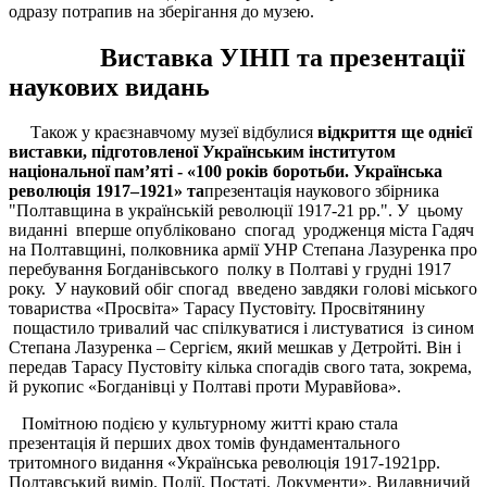
одразу потрапив на зберігання до музею.
Виставка УІНП та презентації
наукових видань
Також у краєзнавчому музеї відбулися
відкриття ще однієї
виставки, підготовленої Українським інститутом
національної пам’яті - «100 років боротьби. Українська
революція 1917–1921» та
презентація наукового збірника
"Полтавщина в українській революції 1917-21 рр.". У цьому
виданні вперше опубліковано спогад уродженця міста Гадяч
на Полтавщині, полковника армії УНР Степана Лазуренка про
перебування Богданівського полку в Полтаві у грудні 1917
року. У науковий обіг спогад введено завдяки голові міського
товариства «Просвіта» Тарасу Пустовіту. Просвітянину
пощастило тривалий час спілкуватися і листуватися із сином
Степана Лазуренка – Сергієм, який мешкав у Детройті. Він і
передав Тарасу Пустовіту кілька спогадів свого тата, зокрема,
й рукопис «Богданівці у Полтаві проти Муравйова».
Помітною подією у культурному житті краю стала
презентація й перших двох томів фундаментального
тритомного видання «Українська революція 1917-1921рр.
Полтавський вимір. Події. Постаті. Документи». Видавничий