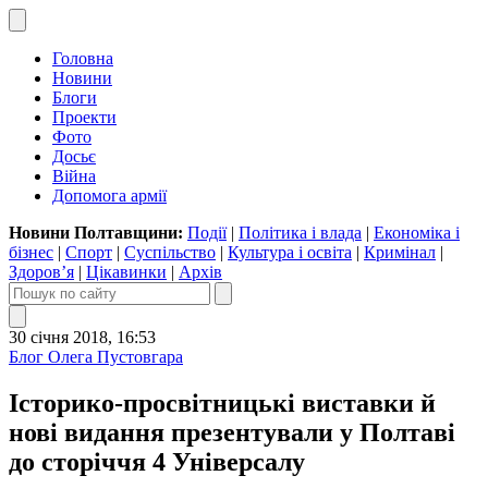
Головна
Новини
Блоги
Проекти
Фото
Досьє
Війна
Допомога армії
Новини Полтавщини:
Події
|
Політика і влада
|
Економіка і
бізнес
|
Спорт
|
Суспільство
|
Культура і освіта
|
Кримінал
|
Здоров’я
|
Цікавинки
|
Архів
30 січня 2018, 16:53
Блог Олега Пустовгара
Історико-просвітницькі виставки й
нові видання презентували у Полтаві
до сторіччя 4 Універсалу