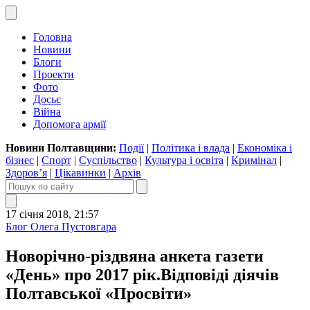
Головна
Новини
Блоги
Проекти
Фото
Досьє
Війна
Допомога армії
Новини Полтавщини:
Події
|
Політика і влада
|
Економіка і
бізнес
|
Спорт
|
Суспільство
|
Культура і освіта
|
Кримінал
|
Здоров’я
|
Цікавинки
|
Архів
17 січня 2018, 21:57
Блог Олега Пустовгара
Новорічно-різдвяна анкета газети
«День» про 2017 рік.Відповіді діячів
Полтавської «Просвіти»