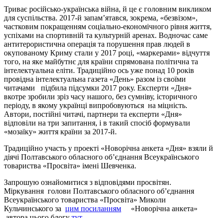
Триває російсько-українська війна, й це є головним викликом
для суспільства. 2017-й запам’ятався, зокрема, «безвізом»,
частковим покращенням соціально-економічного рівня життя,
успіхами на спортивній та культурній аренах. Водночас саме
антитерористична операція та порушення прав людей в
окупованому Криму стали у 2017 році, «маркерами» відчуття
того, на яке майбутнє для країни спрямована політична та
інтелектуальна еліти. Традиційно ось уже понад 10 років
провідна інтелектуальна газета «День» разом із своїми
читачами підбила підсумки 2017 року. Експерти «Дня»
вкотре зробили зріз часу нашого, без сумніву, історичного
періоду, в якому українці випробовуються на міцність.
Автори, постійні читачі, партнери та експерти «Дня»
відповіли на три запитання, і в такий спосіб формували
«мозаїку» життя країни за 2017-й.
Традиційно участь у проекті «Новорічна анкета «Дня» взяли й
діячі Полтавського обласного об’єднання Всеукраїнського
товариства «Просвіта» імені Шевченка.
Запрошую ознайомитися з відповідями просвітян.
Міркування голови Полтавського обласного об’єднання
Всеукраїнського товариства «Просвіта» Миколи
Кульчинського за
цим посиланням
«Новорічна анкета»
автора цього блогу
тут