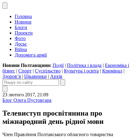
Головна
Новини
Блоги
Проекти
Фото
Досьє
Війна
Допомога армії
Новини Полтавщини:
Події
|
Політика і влада
|
Економіка і
бізнес
|
Спорт
|
Суспільство
|
Культура і освіта
|
Кримінал
|
Здоров’я
|
Цікавинки
|
Архів
23 лютого 2017, 21:09
Блог Олега Пустовгара
Телевиступ просвітянина про
міжнародний день рідної мови
Член Правління Полтавського обласного товариства