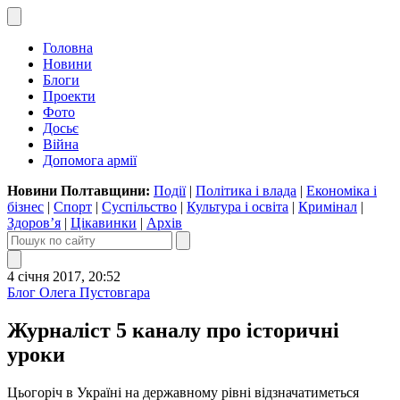
Головна
Новини
Блоги
Проекти
Фото
Досьє
Війна
Допомога армії
Новини Полтавщини:
Події
|
Політика і влада
|
Економіка і
бізнес
|
Спорт
|
Суспільство
|
Культура і освіта
|
Кримінал
|
Здоров’я
|
Цікавинки
|
Архів
4 січня 2017, 20:52
Блог Олега Пустовгара
Журналіст 5 каналу про історичні
уроки
Цьогоріч в Україні на державному рівні відзначатиметься