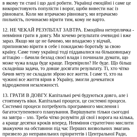
в якому ти стані і що далі робити. Українці емоційні і саме це
використовують популісти і ворог, щоби вивести нас із
рівноваги. Коли ми втрачаємо рівновагу, ми втрачаємо
пильність, починаємо вірити тим, кому не варто.
12. НЕ ЧЕКАЙ РЕЗУЛЬТАТ ЗАВТРА. Емоційна нетерплячка -
невміння грати в довгу. Ми хочемо результати очевидні і вже
зараз. Якщо ми це не бачимо, ми впадаємо у відчай,
припиняємо вірити в себе і покидаємо боротьбу за свою
країну. Саме тому українці тоді піддавалися на більшовицьку
агітацію – бачили безлад своєї влади і починали думати, що
може чужа влада буде краще. Перевірили? Не буде. Що більш
складніша задача, то довше досягати результату. Ті, хто чітко
бачив мету не складали зброю все життя. І саме ті, хто на
чужині все життя вірив в Україну, змогли дочекатися
відродження незалежності.
13. ГРАТИ В ДОВГУ. Капітальні речі будуються довго, але і
стоятимуть віки. Капітальні процеси, це системні процеси.
Системні процеси потребують програмного мислення і
багатоступеневого планування. Вирішувати тільки сьогодні
на завтра – зло. Треба чітко розуміти дії свої і ворога на кілька,
а краще десятки кроків вперед. Невміння стратегічно мислити
зважуючи на обставини під час Перших визвольних змагань
призвело до неправильних пріоритетів і Центральної Ради,