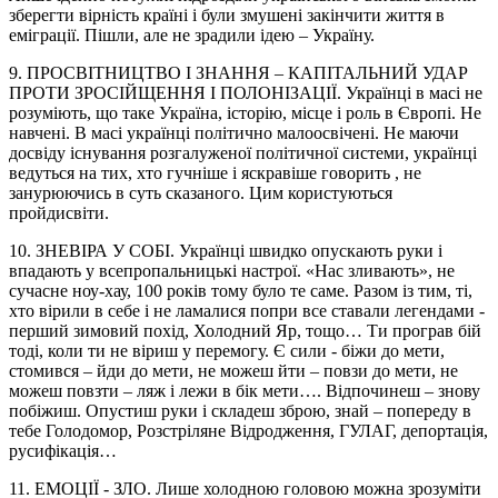
зберегти вірність країні і були змушені закінчити життя в
еміграції. Пішли, але не зрадили ідею – Україну.
9. ПРОСВІТНИЦТВО І ЗНАННЯ – КАПІТАЛЬНИЙ УДАР
ПРОТИ ЗРОСІЙЩЕННЯ І ПОЛОНІЗАЦІЇ. Українці в масі не
розуміють, що таке Україна, історію, місце і роль в Європі. Не
навчені. В масі українці політично малоосвічені. Не маючи
досвіду існування розгалуженої політичної системи, українці
ведуться на тих, хто гучніше і яскравіше говорить , не
занурюючись в суть сказаного. Цим користуються
пройдисвіти.
10. ЗНЕВІРА У СОБІ. Українці швидко опускають руки і
впадають у всепропальницькі настрої. «Нас зливають», не
сучасне ноу-хау, 100 років тому було те саме. Разом із тим, ті,
хто вірили в себе і не ламалися попри все ставали легендами -
перший зимовий похід, Холодний Яр, тощо… Ти програв бій
тоді, коли ти не віриш у перемогу. Є сили - біжи до мети,
стомився – йди до мети, не можеш йти – повзи до мети, не
можеш повзти – ляж і лежи в бік мети…. Відпочинеш – знову
побіжиш. Опустиш руки і складеш зброю, знай – попереду в
тебе Голодомор, Розстріляне Відродження, ГУЛАГ, депортація,
русифікація…
11. ЕМОЦІЇ - ЗЛО. Лише холодною головою можна зрозуміти