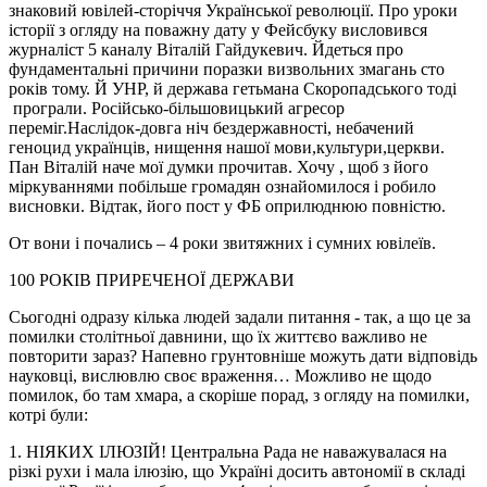
знаковий ювілей-сторіччя Української революції. Про уроки
історії з огляду на поважну дату у Фейсбуку висловився
журналіст 5 каналу Віталій Гайдукевич. Йдеться про
фундаментальні причини поразки визвольних змагань сто
років тому. Й УНР, й держава гетьмана Скоропадського тоді
програли. Російсько-більшовицький агресор
переміг.Наслідок-довга ніч бездержавності, небачений
геноцид українців, нищення нашої мови,культури,церкви.
Пан Віталій наче мої думки прочитав. Хочу , щоб з його
міркуваннями побільше громадян ознайомилося і робило
висновки. Відтак, його пост у ФБ оприлюднюю повністю.
От вони і почались – 4 роки звитяжних і сумних ювілеїв.
100 РОКІВ ПРИРЕЧЕНОЇ ДЕРЖАВИ
Сьогодні одразу кілька людей задали питання - так, а що це за
помилки столітньої давнини, що їх життєво важливо не
повторити зараз? Напевно грунтовніше можуть дати відповідь
науковці, вислювлю своє враження… Можливо не щодо
помилок, бо там хмара, а скоріше порад, з огляду на помилки,
котрі були:
1. НІЯКИХ ІЛЮЗІЙ! Центральна Рада не наважувалася на
різкі рухи і мала ілюзію, що Україні досить автономії в складі