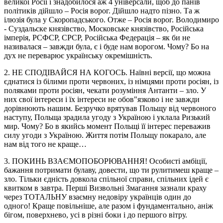
великої Росії і знадобилося аж 4 універсали, щоб до панів
політиків дійшло – Росія ворог. Дійшло надто пізно. Та ж
ілюзія була у Скоропадського. Отже – Росія ворог. Володимиро
- Суздальске князівство, Московське князівство, Російська
імперія, РСФСР, СРСР, Російська Федерація – як би не
називалася – завжди була, є і буде нам ворогом. Чому? Бо на
дух не переварює українську окремішність.
2. НЕ СПОДІВАЙСЯ НА КОГОСЬ. Наївні версії, що можна
єднатися із білими проти червоних, із німцями проти росіян, із
поляками проти росіян, чекати розуміння Антанти – зло. У
них свої інтереси і їх інтереси не обов"язково і не завжди
дорівнюють нашим. Безручко врятував Польщу від червоного
наступу, Польща зрадила угоду з Україною і уклала Ризький
мир. Чому? Бо в якийсь момент Польщі її інтерес переважив
силу угоди з Україною. Життя потім Польщу покарало, але
нам від того не краще…
3. ПОКИНЬ ВЗАЄМОПОБОРЮВАННЯ! Особисті амбіції,
бажання потримати булаву, довести, що ти рулитимеш краще –
зло. Тільки єдність довкола спільної справи, спільних ідей є
квитком в завтра. Перші Визвольні Змагання зазнали краху
через ТОТАЛЬНУ взаємну недовіру українців один до
одного! Краще повільніше, але разом і фундаментально, аніж
бігом, поверхнево, усі в різні боки і до першого вітру.