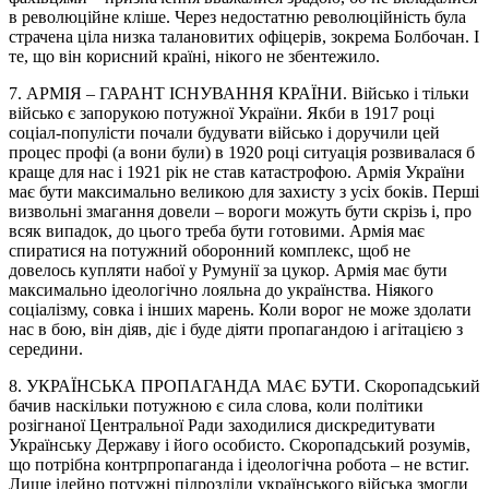
в революційне кліше. Через недостатню революційність була
страчена ціла низка талановитих офіцерів, зокрема Болбочан. І
те, що він корисний країні, нікого не збентежило.
7. АРМІЯ – ГАРАНТ ІСНУВАННЯ КРАЇНИ. Військо і тільки
військо є запорукою потужної України. Якби в 1917 році
соціал-популісти почали будувати військо і доручили цей
процес профі (а вони були) в 1920 році ситуація розвивалася б
краще для нас і 1921 рік не став катастрофою. Армія України
має бути максимально великою для захисту з усіх боків. Перші
визвольні змагання довели – вороги можуть бути скрізь і, про
всяк випадок, до цього треба бути готовими. Армія має
спиратися на потужний оборонний комплекс, щоб не
довелось купляти набої у Румунії за цукор. Армія має бути
максимально ідеологічно лояльна до українства. Ніякого
соціалізму, совка і інших марень. Коли ворог не може здолати
нас в бою, він діяв, діє і буде діяти пропагандою і агітацією з
середини.
8. УКРАЇНСЬКА ПРОПАГАНДА МАЄ БУТИ. Скоропадський
бачив наскільки потужною є сила слова, коли політики
розігнаної Центральної Ради заходилися дискредитувати
Українську Державу і його особисто. Скоропадський розумів,
що потрібна контрпропаганда і ідеологічна робота – не встиг.
Лише ідейно потужні підрозділи українського війська змогли