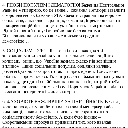
4. ГНОБИ ПОПУЛІЗМ І ДЕМАГОГІЮ! Бажання Центральної
Ради не мати армію, бо це зайве… бажання Петлюри завалити
Скоропадського, бажання УГА вбачати страшнішим ворогом
соціалістів, аніж білогвардійців, бажання Директорії ставити
ліво-революційність вище за українськість – смертельно.
Рідний наївний популізм робив нас беззахисними.
Більшовики валили українське військо зсередини
демагогією…
5. СОЦІАЛІЗМ – ЗЛО. Ліваки і тільки ліваки, котрі
знаходилися при владі на хвилі загальних революційних
коливань, винні, що Україна зазнала фіаско під зовнішнім
впливом. Лівий соціальний популізм, обіцянки халяви,
роздача будь-чого запросто так – підрив країни. Той, хто це
робить – ворожа курва. Українці слабі на бажання щось урвати
нахаляву, це один із найбільших наших гріхів, котрий треба
випалювати розпеченим залізом. Порятунок України в діалозі
і змаганні центристів і консерваторів.
6. ФАХОВІСТЬ ВАЖЛИВІША ЗА ПАРТІЙНІСТЬ. В часи ,
коли на посадах мали бути кваліфіковані менеджери або
виконавці, ліваки тих часів призначали соратників по
соціалістичному божевіллю. А коли було інакше –
Скоропадський спробував призначати тих, кого вважав
фахівцями – призначення вважалися зрадою, бо не вкладалися