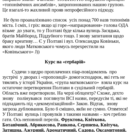
«топонімічних ансамблів», запропонованих нашою групою.
Це взагалі-то жахливий прояв непрофесійного підходу.
Не було проаналізовано список усіх понад 700 назв топонімів
міста. І сміх, і гріх: якщо ці горе-«напрацювання» голова ОДА
візьме до уваги, то у Полтаві буде кілька вулиць Засядька,
братів Майбород, Піддубного тощо. І знову запитання щодо
браку креативу… Є у Полтаві і вул. Олександра Ковіньки,
якого люди Матковського чомусь перехрестили на
«Ковіньського»
J
))
Курс на «гербарій»
Судячи з щедро проплачених піар-повідомлень
про
зустрічі
у дворах і
«
пропозиції
» домогосподарок, які геть не
тямлять у історії України, «група матковського»
взяла курс на
остаточне перетворення Полтави в суцільний гербарій.
Область вже перетворили. На черзі облцентр? Схоже, дехто
знову полінувався поглянути ВСІ назви, передусім ті, які не
підпадають під «декомунізаційний» Закон. Відтак, знову
загроза дублювання. Було б смішно, якби не сумно. Отямтеся!
У Полтаві вулиць і провулків з такими назвами – хоч греблю
гати. Ось неповний перелік.
Фруктова, Квіткова,
Ботанічний, Абрикосова, Ранкова, Серпнева, Квітуча,
Затишна, Ажурний, Ароматичний, Садова, Оксамитовий,