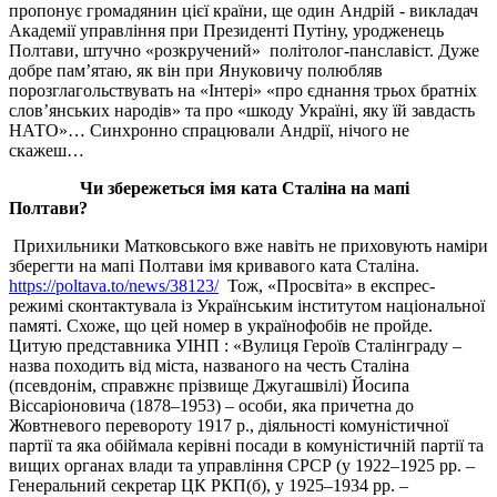
пропонує громадянин цієї країни, ще один Андрій
-
викладач
Академії упр
а
вління при Президенті Путіну, уродженець
Полтави, штучно «розкручений» політолог-панславіст. Дуже
добре пам
’
ятаю, як він при Януковичу полюбляв
порозглагольствувать на «Інтері» «про єднання трьох братніх
слов
’
янських народів
»
та про
«
шкоду Україні
,
яку їй завдасть
НАТО
»
… Синхронно спрацювали Андрії,
нічого не
скажеш…
Чи збережеться імя ката Сталіна на мапі
Полтави?
Прихильники Матковського вже навіть не приховують наміри
зберегти на мапі Полтави імя кривавого ката Сталіна.
https://poltava.to/news/38123/
Тож, «Просвіта» в експрес-
режимі сконтактувала із Українським інститутом національної
памяті. Схоже, що цей номер в українофобів не пройде.
Цитую представника УІНП : «Вулиця Героїв Сталінграду –
назва походить від міста, названого на честь Сталіна
(псевдонім, справжнє прізвище Джугашвілі) Йосипа
Віссаріоновича (1878–1953) – особи, яка причетна до
Жовтневого перевороту 1917 р., діяльності комуністичної
партії та яка обіймала керівні посади в комуністичній партії та
вищих органах влади та управління СРСР (у 1922–1925 рр. –
Генеральний секретар ЦК РКП(б), у 1925–1934 рр. –