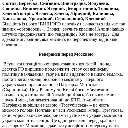
Світла, Березова, Сніговий, Виноградна, Яблунева,
Сонячна, Вишневий, Ягідний, Декоративний, Тополина,
Зелений острів, Ясенева, Зелена, Ліричний, Калинова,
Каштанова, Урожайний, Серпанковий, Кленовий
…
Більшість із цього ЧИННОГО переліку називається під час так
званих «обговорень». Згоден, звучить красиво! Але ж навіщо
штучно продовжувати цю тенденцію? Хіба не абсурд? Для
адекватної людини, яка мислить на перспективу, відповідь
очевидна.
Реверанси перед Москвою
Всупереч позиції трьох православних конфесій і понад
десятка ГО вирішено продовжити стару совдепівську
політику накладання табу на ім
’
я видатного нашого земляка,
постаті загал
ь
нонаціонального масштабу - першого
українськ
о
го православного
П
атріарха
М
стислава
(С
крипника
)
. Це у
Р
івному чи Києві його ім
’
ям вулиці
називають,
а от на малій батьківщині зась,
бо цього не хоче
«рускій мір», імплементований до БПП. А
«
вибити
»
П
атріарха вирішили назвою «Трегубівська» – на честь
міського голови Полтави в часи Російської імперії Трегубова,
який «прославився» заборонами і утисками української мови і
української інтелігенції.
Ще один реверанс перед
к
раїною-
агресором? Можливо,
адже таку ж одіозно-імперську назву