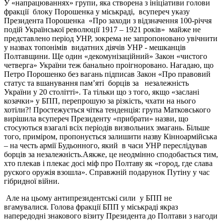
У «напрацюваннях» групи, яка створена з ініціативи голови
фракції блоку Порошенка у міськраді, всупереч указу
Президента Порошенка «Про заходи з відзначення 100-річчя
подій Української революції 1917 – 1921 років» майже не
представлено період УНР, зокрема не запропоновано увічнити
у назвах топонімів видатних діячів УНР - мешканців
Полтавщини. Ще один «декомунізаційний» Закон «чистого
четверга» України теж банально проігноровано. Нагадаю, що
Петро Порошенко без вагань підписав Закон «Про правовий
статус та вшанування пам’яті борців за незалежність
України у 20 столітті». Та тільки що з того, якщо «заслані
козачки» у БПП, перепрошую за різкість, чхати на нього
хотіли?! Простежується чітка тенденція: група Матковського
вирішила всупереч Президенту «прибрати» назви, що
стосуються взагалі всіх періодів визвольних змагань. Більше
того, приміром, пропонується залишити назву Кінноармійська
– на честь армії Будьонного, який в часи УНР переслідував
борців за незалежність.Аякже, це неодмінно сподобається тим,
хто плекав і плекає досі міф про Полтаву як «город, где слава
руского оружія взошла». Справжній подарунок Путіну у час
гібридної війни.
Але на цьому антипрезидентські сили у БПП не
вгамувалися. Голова фракції БПП у міськраді якраз
напередодні знакового візиту Президента до Полтави з нагоди