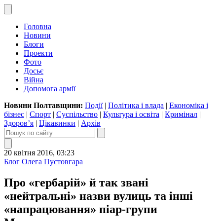
Головна
Новини
Блоги
Проекти
Фото
Досьє
Війна
Допомога армії
Новини Полтавщини:
Події
|
Політика і влада
|
Економіка і
бізнес
|
Спорт
|
Суспільство
|
Культура і освіта
|
Кримінал
|
Здоров’я
|
Цікавинки
|
Архів
20 квітня 2016, 03:23
Блог Олега Пустовгара
Про «гербарій» й так звані
«нейтральні» назви вулиць та інші
«напрацювання» піар-групи