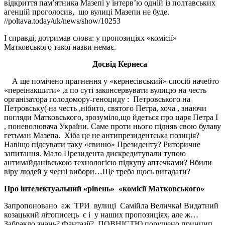
відкриття пам
’
ятника Мазепі у інтерв
’
ю одній із полтавських
агенцій проголосив, що вулиці Мазепи не буде.
//poltava.today/uk/news/show/10253
І справді, дотримав слова: у пропозиціях «комісії»
Матковського такої назви немає.
Досвід Кернеса
А ще помічено прагнення у «кернесівський» спосіб начебто
«переінакшити» ,а по суті законсервувати вулицю на честь
організатора голодомору-геноциду : Петровського на
Петровську( на честь ,нібито, святого Петра, хоча , знаючи
погляди Матковського, зрозуміло,що йдеться про царя Петра
I
, поневолювача України. Саме проти нього підняв свою булаву
гетьман Мазепа. Хіба це не антипрезидентська позиція?
Навіщо підсувати таку «свиню» Президенту? Риторичне
запитання. Мало Президента дискредитували тупою
антимайданівською технологією підкупу аптечками? Вбили
віру людей у чесні вибори…Ще треба щось вигадати?
Про інтелектуальний «рівень» «комісії Матковського»
Запропоновано аж ТРИ вулиці Самійла Величка! Видатний
козацький літописець є і у наших пропозиціях, але ж…
Забракло знань? Фантазії? ПОВНІСТЮ порушено принцип