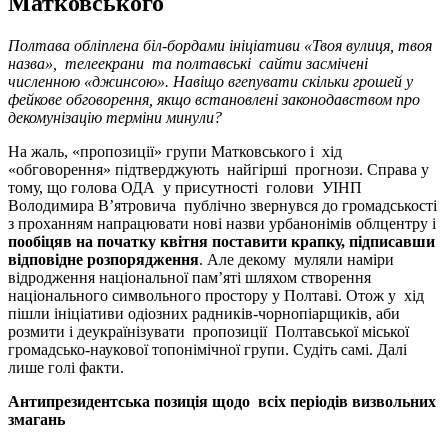
Матковського
Полтава обліплена біл-бордами ініціативи «Твоя вулиця, твоя
назва», телеекрани та полтавські сайти засмічені
численною «джинсою». Навіщо вгепувати скільки грошей у
фейкове обговорення, якщо встановлені законодавством про
декомунізацію терміни минули?
На жаль, «пропозиції» групи Матковського і хід
«обговорення» підтверджують найгірші прогнози. Справа у
тому, що голова ОДА у присутності голови УІНП
Володимира В
’
ятровича
публічно звернувся до громадськості
з проханням напрацювати нові назви урбанонімів облцентру і
пообіцяв на початку квітня поставити крапку,
підписавши
відповідне розпорядження
. Але декому муляли наміри
відродження національної пам
’
яті шляхом створення
національного символьного простору у Полтаві. Отож у хід
пішли ініціативи одіозних радників
-
чорнопіарщиків,
аби
розмити і деукраїнізувати
пропозиції Полтавської міської
громадсько-наукової топонімічної групи. Судіть самі. Далі
лише голі факти.
Антипрезидентська позиція щодо всіх періодів визвольних
змагань