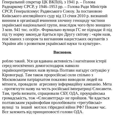
Генеральний секретар ЦК ВКП(б), з 1941 р. – Голова
Раднаркому СРСР, у 1946–1953 рр. – Голова Ради Міністрів
СРСР, Генералісимус Радянського Союзу. За постановою
Київського апеляційного суду від 13 січня 2010 р. визнаний
винним в організації вчинення злочину геноциду частини
української національної групи, внаслідок чого було знищено
3 млн. 941 тис. осіб)».
Формально вулиця ГС не підпадає й під
під ту норму закону,де йдеться про Другу світову : «крім назв,
пов’язаних з опором та вигнанням нацистських окупантів з
України або з розвитком української науки та культури».
Висновок
роблю такий. Уся ця вдавана активність і нагнітання істерії
серед неосвічених домогосподарок навколо
україноцентричних назв вулиць Полтави нагадує ситуацію у
Кіровограді. Там також проросійські сили спільно з
Московським патріархатом показово виводили людей на
мітинги, провадили агресивну інформаційну кампанію. Мета
- протягнути назву на честь російської імператриці Єлисавети.
Там, треба визнати, спрацювали СБУ, ОДА, проукраїнська
громадськість, тож «Єлисаветград» не пройшов. Чи вдасться
полтавським українофобам пролобіювати «трегубівські»
вулиці та інший мотлох гібридної війни РФ? Покаже час.
Все залежить від принциповості голови ОДА.