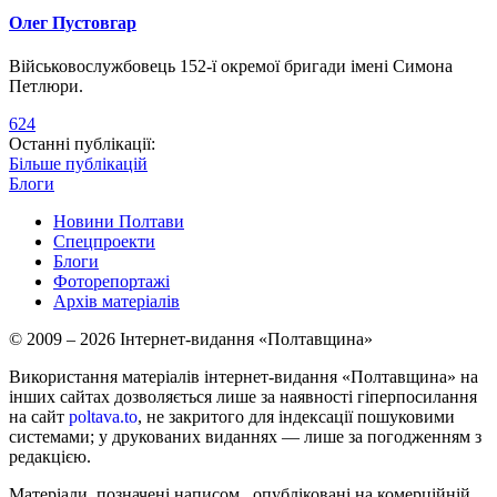
Олег Пустовгар
Військовослужбовець 152-ї окремої бригади імені Симона
Петлюри.
624
Останні публікації:
Більше публікацій
Блоги
Новини Полтави
Спецпроекти
Блоги
Фоторепортажі
Архів матеріалів
© 2009 – 2026 Інтернет-видання «Полтавщина»
Використання матеріалів інтернет-видання «Полтавщина» на
інших сайтах дозволяється лише за наявності гіперпосилання
на сайт
poltava.to
, не закритого для індексації пошуковими
системами; у друкованих виданнях — лише за погодженням з
редакцією.
Матеріали, позначені написом
, опубліковані на комерційній