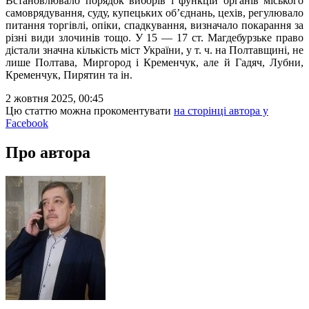
Встановлювало порядок виборів і функцій органів міського
самоврядування, суду, купецьких об’єднань, цехів, регулювало
питання торгівлі, опіки, спадкування, визначало покарання за
різні види злочинів тощо. У 15 — 17 ст. Магдебурзьке право
дістали значна кількість міст України, у т. ч. на Полтавщині, не
лише Полтава, Миргород і Кременчук, але й Гадяч, Лубни,
Кременчук, Пирятин та ін.
2 жовтня 2025, 00:45
Цю статтю можна прокоментувати
на сторінці автора у
Facebook
Про автора