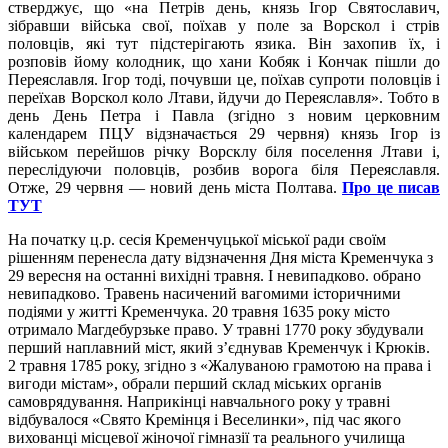
стверджує, що «на Петрів день, князь Ігор Святославич,
зібравши війська свої, поїхав у поле за Ворскол і стрів
половців, які тут підстерігають язика. Він захопив їх, і
розповів йому колодник, що хани Кобяк і Кончак пішли до
Переяславля. Ігор тоді, почувши це, поїхав супроти половців і
переїхав Ворскол коло Лтави, йдучи до Переяславля». Тобто в
день День Петра і Павла (згідно з новим церковним
календарем ПЦУ відзначається 29 червня) князь Ігор із
військом перейшов річку Ворсклу біля поселення Лтави і,
переслідуючи половців, розбив ворога біля Переяславля.
Отже, 29 червня — новий день міста Полтава.
Про це писав
ТУТ
На початку ц.р. сесія Кременчуцької міської ради своїм
рішенням перенесла дату відзначення Дня міста Кременчука з
29 вересня на останні вихідні травня. І невипадково. обрано
невипадково. Травень насичений вагомими історичними
подіями у житті Кременчука. 20 травня 1635 року місто
отримало Магдебурзьке право. У травні 1770 року збудували
перший наплавний міст, який з’єднував Кременчук і Крюків.
2 травня 1785 року, згідно з «Жалуваною грамотою на права і
вигоди містам», обрали перший склад міських органів
самоврядування. Наприкінці навчального року у травні
відбувалося «Свято Кремінця і Веселинки», під час якого
вихованці місцевої жіночої гімназії та реального училища