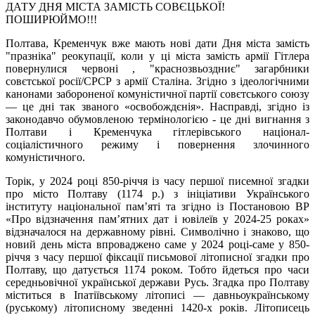
ДАТУ ДНЯ МІСТА ЗАМІСТЬ СОВЄЦЬКОЇ!
ПОШИРЮЙМО!!!
Полтава, Кременчук вже мають нові дати Дня міста замість
"празніка" реокупації, коли у ці міста замість армії Гітлера
повернулися червоні , "краснозвьоздниє" загарбники
совєтської росії/СРСР з армії Сталіна. Згідно з ідеологічними
канонами забороненої комуністичної партії совєтського союзу
— це дні так званого «освобождєнія». Насправді, згідно із
законодавчо обумовленою термінологією - це дні вигнання з
Полтави і Кременчука гітлерівського націонал-
соціалістичного режиму і повернення злочинного
комуністичного.
Торік, у 2024 році 850-річчя із часу першої писемної згадки
про місто Полтаву (1174 р.) з ініціативи Українського
інституту національної пам’яті та згідно із Постановою ВР
«Про відзначення пам’ятних дат і ювілеїв у 2024-25 роках»
відзначалося на державному рівні. Символічно і знаково, що
новий день міста впроваджено саме у 2024 році-саме у 850-
річчя з часу першої фіксації письмової літописної згадки про
Полтаву, що датується 1174 роком. Тобто йдеться про часи
середньовічної української держави Русь. Згадка про Полтаву
міститься в Іпатіївському літописі — давньоукраїнському
(руському) літописному зведенні 1420-х років. Літописець