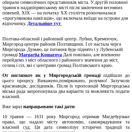
обирали символічних представників міста. У другій половині
травня в наддніпрянському місті після закінчення весняних
повеней, ХІХ — на початку ХХ століття розпочиналася
«прогулянкова навігація», що включала виїзди на острови для
відпочинку.
Детальніше тут
Полтава-обласний і районний центр. Лубни, Кременчук,
Миргород-центри районів Полтавщини. І от настала черга
Миргорода. Думаю, це питання буде піднято і у Лубенській
громаді
Margarita Komarova
Далі повільно, але впевнено
перейдемо з міст обласного і районного значення до міст,
селищ і сіл, які є центрами громад Полтавського краю.
От погляньте як у Миргородській громаді
підійшли до
цього процесу. Виважено,помірковано, розумно! Залучили
краєзнавців, дослідників. Після їх пропозицій Миргородська
міська рада запропонувала два варіанти та можливість подати
власний.
Вже зараз
напрацьовано такі дати:
10 травня — 1631 року Миргород отримав Магдебурзьке
право, що надало місту автономію, самоврядування та
власний суд. Ця дата символізує історичні традиції та