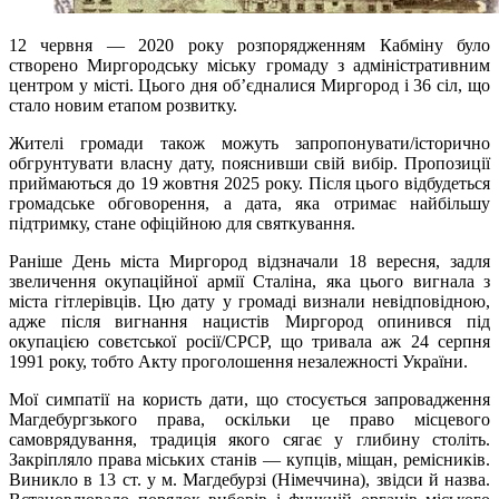
12 червня — 2020 року розпорядженням Кабміну було
створено Миргородську міську громаду з адміністративним
центром у місті. Цього дня об’єдналися Миргород і 36 сіл, що
стало новим етапом розвитку.
Жителі громади також можуть запропонувати/історично
обгрунтувати власну дату, пояснивши свій вибір. Пропозиції
приймаються до 19 жовтня 2025 року. Після цього відбудеться
громадське обговорення, а дата, яка отримає найбільшу
підтримку, стане офіційною для святкування.
Раніше День міста Миргород відзначали 18 вересня, задля
звеличення окупаційної армії Сталіна, яка цього вигнала з
міста гітлерівців. Цю дату у громаді визнали невідповідною,
адже після вигнання нацистів Миргород опинився під
окупацією совєтської росії/СРСР, що тривала аж 24 серпня
1991 року, тобто Акту проголошення незалежності України.
Мої симпатії на користь дати, що стосується запровадження
Магдебургзького права, оскільки це право місцевого
самоврядування, традиція якого сягає у глибину століть.
Закріпляло права міських станів — купців, міщан, ремісників.
Виникло в 13 ст. у м. Магдебурзі (Німеччина), звідси й назва.