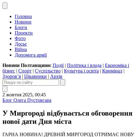
Головна
Новини
Блоги
Проекти
Фото
Досьє
Війна
Допомога армії
Новини Полтавщини:
Події
|
Політика і влада
|
Економіка і
бізнес
|
Спорт
|
Суспільство
|
Культура і освіта
|
Кримінал
|
Здоров’я
|
Цікавинки
|
Архів
2 жовтня 2025, 00:45
Блог Олега Пустовгара
У Миргороді відбувається обговорення
нової дати Дня міста
ГАРНА НОВИНА! ДРЕВНІЙ МИРГОРОД ОТРИМАЄ НОВУ