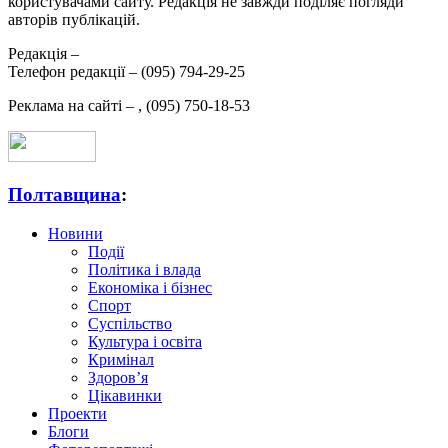
користувачами сайту. Редакція не завжди поділяє погляди
авторів публікацій.
Редакція –
Телефон редакції –
(095) 794-29-25
Реклама на сайті –
,
(095) 750-18-53
Полтавщина
:
Новини
Події
Політика і влада
Економіка і бізнес
Спорт
Суспільство
Культура і освіта
Кримінал
Здоров’я
Цікавинки
Проекти
Блоги