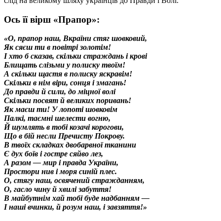
слід на великому шляху українців до Правди і Волі.
Ось її вірш «Прапор»:
«О, прапор наш, Вкраїни стяг шовковий,
Як сяєш ти в повітрі золотім!
І хто б сказав, скільки страждань і крові
Блищать слізьми у полиску твоїм!
А скільки щастя в полиску яскравім!
Скільки в нім віри, сонця і змагань!
До правди й сили, до міцної волі
Скільки посвят й великих поривань!
Як маєш ти! У лопоті шовковім
Палкі, таємні шелести вогню,
Й шумлять в тобі козачі корогови,
Що в бій несли Пречисту Покрову.
В твоїх складках двобарвної тканини
Є дух боїв і гостре сяйво лез,
А разом — мир і правда України,
Простори нив і моря синій плес.
О, стягу наш, освячений стражданням,
О, гасло чину й хвилі забуття!
В майбутнім хай тобі буде надбанням —
І наші вчинки, й розум наш, і завзяття!»