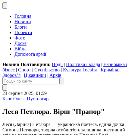
Головна
Новини
Блоги
Проекти
Фото
Досьє
Війна
Допомога армії
Новини Полтавщини:
Події
|
Політика і влада
|
Економіка і
бізнес
|
Спорт
|
Суспільство
|
Культура і освіта
|
Кримінал
|
Здоров’я
|
Цікавинки
|
Архів
23 серпня 2025, 01:59
Блог Олега Пустовгара
Леся Петлюра. Вірш "Прапор"
Леся (Лариса) Петлюра — українська поетеса, єдина дочка
Симона Петлюри, творча особистість залишила поетичний