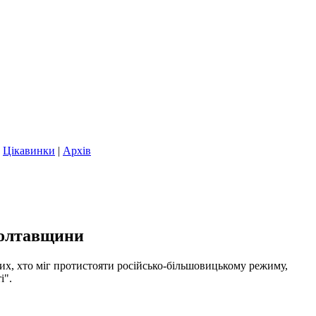
|
Цікавинки
|
Архів
 Полтавщини
тих, хто міг протистояти російсько-більшовицькому режиму,
і".