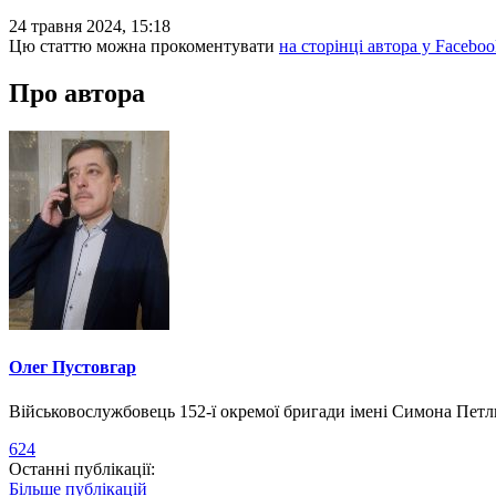
24 травня 2024, 15:18
Цю статтю можна прокоментувати
на сторінці автора у Faceboo
Про автора
Олег Пустовгар
Військовослужбовець 152-ї окремої бригади імені Симона Пет
624
Останні публікації:
Більше публікацій