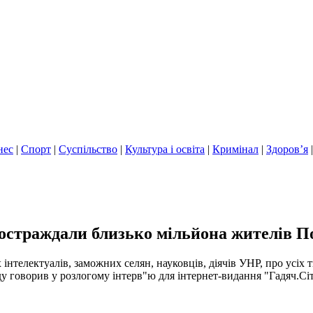
нес
|
Спорт
|
Суспільство
|
Культура і освіта
|
Кримінал
|
Здоров’я
 постраждали близько мільйона жителів
нтелектуалів, заможних селян, науковців, діячів УНР, про усіх 
у говорив у розлогому інтерв"ю для інтернет-видання "Гадяч.Сіт