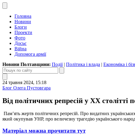
Головна
Новини
Блоги
Проекти
Фото
Досьє
Війна
Допомога армії
Новини Полтавщини:
Події
|
Політика і влада
|
Економіка і біз
24 травня 2024, 15:18
Блог Олега Пустовгара
Від політичних репресій у ХХ столітті
Пам’ять жертв політичних репресій. Про видатних українських і
який окупував УНР, про величезну трагедію українського народ
Матеріал можна прочитати тут