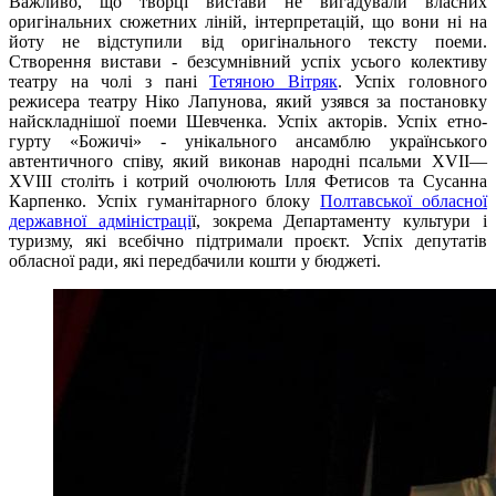
Важливо, що творці вистави не вигадували власних
оригінальних сюжетних ліній, інтерпретацій, що вони ні на
йоту не відступили від оригінального тексту поеми.
Створення вистави - безсумнівний успіх усього колективу
театру на чолі з пані
Тетяною Вітряк
. Успіх головного
режисера театру Ніко Лапунова, який узявся за постановку
найскладнішої поеми Шевченка. Успіх акторів. Успіх етно-
гурту «Божичі» - унікального ансамблю українського
автентичного співу, який виконав народні псальми XVII—
XVIII століть і котрий очолюють Ілля Фетисов та Сусанна
Карпенко. Успіх гуманітарного блоку
Полтавської обласної
державної адміністраці
ї, зокрема Департаменту культури і
туризму, які всебічно підтримали проєкт. Успіх депутатів
обласної ради, які передбачили кошти у бюджеті.