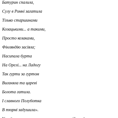
Батурин спалила,
Сулу в Ромні загатила
Тілько старшинами
Козацькими... а такими,
Просто козаками,
Фінляндію засіяла;
Насипала бурта
На Орелі... на Ладогу
Так гурти за гуртом
Виганяла та цареві
Болота гатила.
І славного Полуботка
В тюрмі задушила».