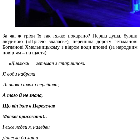
За які ж гріхи їх так тяжко покарано? Перша душа, бувши
людиною («Прісею звалась»), перейшла дорогу гетьманові
Богданові Хмельницькому з відром води вповні (за народним
повір’ям – на щастя):
«Дивлюсь — гетьман з старшиною.
Я води набрала
Та вповні шлях і перейшла;
А того й не знала,
Що він їхав в Переяслав
Москві присягати!..
І вже ледви я, наледви
Донесла до хати