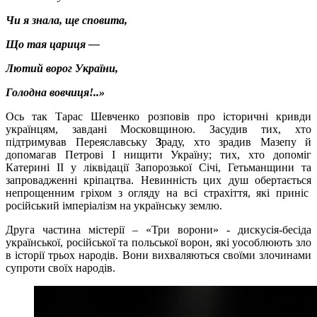
Чи я знала, ще сповита,
Що тая цариця —
Лютий ворог України,
Голодна вовчиця!..»
Ось так Тарас Шевченко розповів про історичні кривди
українцям, завдані Московщиною. Засудив тих, хто
підтримував Переяславську
З
раду, хто зрадив Мазепу й
допомагав Петрові I нищити Україну; тих, хто допоміг
Катерині ІІ у ліквідації Запорозької Січі, Гетьманщини та
запровадженні кріпацтва. Невинність цих душ обертається
непрощенним гріхом з огляду на всі страхіття, які приніс
російський імперіалізм на українську землю.
Друга частина містерії – «Три ворони» - дискусія-бесіда
української, російської та польської ворон, які уособлюють зло
в історії трьох народів. Вони вихваляються своїми злочинами
супроти своїх народів.