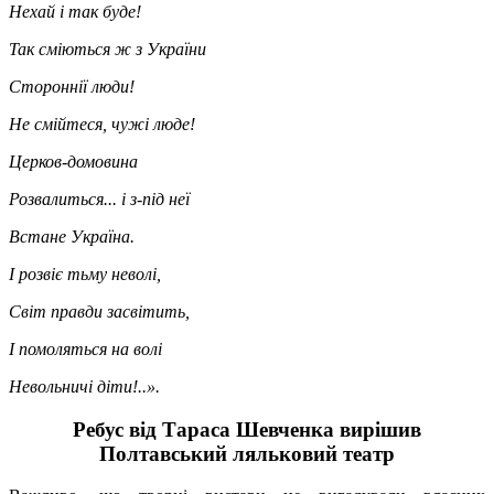
Нехай і так буде!
Так сміються ж з України
Стороннії люди!
Не смійтеся, чужі люде!
Церков-домовина
Розвалиться... і з-під неї
Встане Україна.
І розвіє тьму неволі,
Світ правди засвітить,
І помоляться на волі
Невольничі діти!..».
Ребус від Тараса Шевченка вирішив
Полтавський ляльковий театр