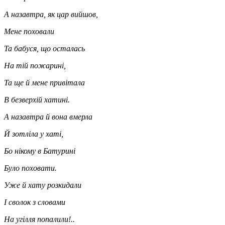
А назавтра, як цар вийшов,
Мене поховали
Та бабуся, що осталась
На тій пожарині,
Та ще й мене привітала
В безверхій хатині.
А назавтра й вона вмерла
Й зотліла у хаті,
Бо нікому в Батурині
Було поховати.
Уже й хату розкидали
І сволок з словами
На угілля попалили!..