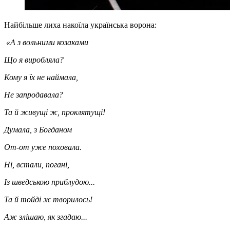
Найбільше лиха накоїла українська ворона:
«А з вольними козаками
Що я виробляла?
Кому я їх не наймала,
Не запродавала?
Та й живущі ж, проклятущі!
Думала, з Богданом
От-от уже поховала.
Ні, встали, погані,
Із шведською приблудою...
Та й тойді ж творилось!
Аж злішаю, як згадаю...