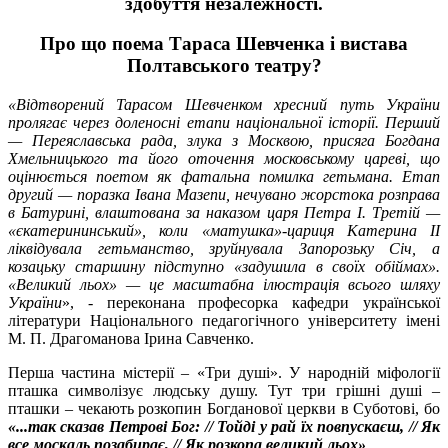
здобуття незалежності.
Про що поема Тараса Шевченка і вистава
Полтавського театру?
«Відтворений Тарасом Шевченком хресний путь України
пролягає через доленосні етапи національної історії. Перший
— Переяславська рада, злука з Москвою, присяга Богдана
Хмельницького та його оточення московському цареві, що
оцінюється поетом як фатальна помилка гетьмана. Етап
другий — поразка Івана Мазепи, нечувано жорстока розправа
в Батурині, влаштована за наказом царя Петра І. Третій —
«єкатерининський», коли «матушка»-цариця Катерина II
ліквідувала гетьманство, зруйнувала Запорозьку Січ, а
козацьку старшину підступно «задушила в своїх обіймах».
«Великий льох» — це масштабна ілюстрація всього шляху
України
», - переконана професорка кафедри української
літератури Національного педагогічного університету імені
М. П. Драгоманова Ірина Савченко.
Перша частина містерії – «Три душі». У народній міфології
пташка символізує людську душу. Тут три грішні душі –
пташки – чекають розкопин Богданової церкви в Суботові, бо
«...так сказав Петрові Бог: // Тойді у рай їх повпускаєш, // Як
все москаль позабирає, // Як розкопа великий льох»
.