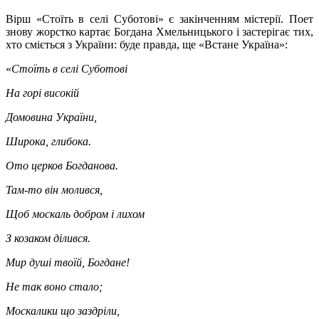
Вірш «Стоїть в селі Суботові» є закінченням містерії. Поет
знову жорстко картає Богдана Хмельницького і застерігає тих,
хто сміється з України: буде правда, ще «Встане Україна»:
«
Стоїть в селі Суботові
На горі високій
Домовина України,
Широка, глибока.
Ото церков Богданова.
Там-то він молився,
Щоб москаль добром і лихом
З козаком ділився.
Мир душі твоїй, Богдане!
Не так воно стало;
Москалики що заздріли,