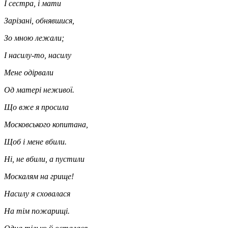
І сестра, і мати
Зарізані, обнявшися,
Зо мною лежали;
І насилу-то, насилу
Мене одірвали
Од матері неживої.
Що вже я просила
Московського копитана,
Щоб і мене вбили.
Ні, не вбили, а пустили
Москалям на грище!
Насилу я сховалася
На тім пожарищі.