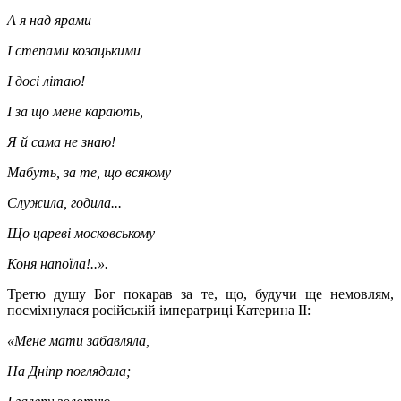
А я над ярами
І степами козацькими
І досі літаю!
І за що мене карають,
Я й сама не знаю!
Мабуть, за те, що всякому
Служила, годила...
Що цареві московському
Коня напоїла!..».
Третю душу Бог покарав за те, що, будучи ще немовлям,
посміхнулася російській імператриці Катерина II:
«Мене мати забавляла,
На Дніпр поглядала;