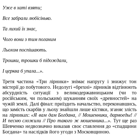
Уже в хаті взяти;
Все забрали любісінько.
Та лихий їх знає,
Чого вони з тим поганим
Льохом поспішають.
Трошки, трошки б підождали,
І церква б упала...».
Третя частина «Три лірники» знімає напругу і знижує тон
містерії до побутового. Недолугі «брехні» лірників відтінюють
абсурдність ситуації з великодержавницьким (чи то
російським, чи польським) шуканням своїх «древностей» на
чужій землі. Далі фінал: приїздить начальство, переконавшись,
що замість скарбів у льоху знайшли лише кістяки, зганяє злість
на лірниках:
«Я вам дам Богдана, // Мошенники, дармоеды! //
И песню сложили // Про такого ж мошенника...».
Тут ще раз
Шевченко недвозначно виказав своє ставлення до «спадщини
Богдана» та наслідків його угоди з Московщиною.