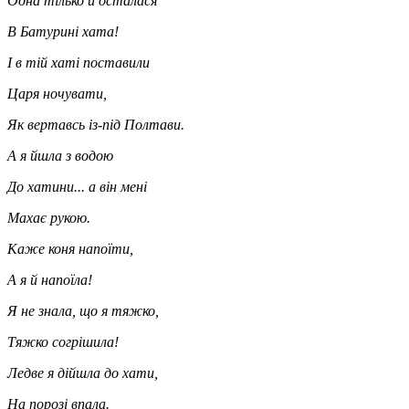
Одна тілько й осталася
В Батурині хата!
І в тій хаті поставили
Царя ночувати,
Як вертавсь із-під Полтави.
А я йшла з водою
До хатини... а він мені
Махає рукою.
Каже коня напоїти,
А я й напоїла!
Я не знала, що я тяжко,
Тяжко согрішила!
Ледве я дійшла до хати,
На порозі впала.