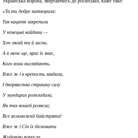
Українська ворона, звертаючись до російської, каже таке:
«Та ти добре натворила:
Так кацапів закрепила
У німецькі кайдани —
Хоч лягай та й засни.
А в мене ще, враг їх знає,
Кого вони виглядають.
Вже ж і в крепость завдала,
І дворянства страшну силу
У мундирах розплодила,
Як тих вошей розвела;
Все вельможнії байстрята!
Вже ж і Січ їх бісновата
Жидово́ю поросла.