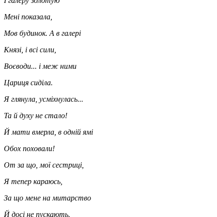
І галеру золотую
Мені показала,
Мов будинок. А в галері
Князі, і всі сили,
Воєводи... і меж ними
Цариця сиділа.
Я глянула, усміхнулась...
Та й духу не стало!
Й мати вмерла, в одній ямі
Обох поховали!
От за що, мої сестриці,
Я тепер караюсь,
За що мене на митарство
Й досі не пускають.