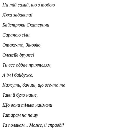
На тій самій, що з тобою
Ляха задавила!
Байстрюки Єкатерини
Сараною сіли.
Отаке-то, Зіновію,
Олексіїв друже!
Ти все оддав приятелям,
А їм і байдуже.
Кажуть, бачиш, що все-то те
Таки й було наше,
Що вони тілько наймали
Татарам на пашу
Та полякам... Може, й справді!