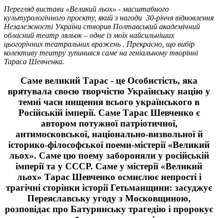
Перегляд вистави «Великий льох» - масштабного
культурологічного проєкту, який з нагоди 30-річчя відновлення
Незалежності України створив Полтавський академічний
обласний театр ляльок – одне із моїх найсильніших
цьогорічних театральних вражень . Прекрасно, що вибір
колективу театру зупинився саме на геніальному творінні
Тараса Шевченка.
Саме великий Тарас - це Особистість, яка
врятувала своєю творчістю Українську націю у
темні часи нищення всього українського в
Російській імперії. Саме Тарас Шевченко є
автором потужної патріотичної,
антимосковської, національно-визвольної й
історико-філософської поеми-містерії «Великий
льох». Саме цю поему забороняли у російській
імперії та у СССР. Саме у містерії «Великий
льох» Тарас Шевченко осмислює непрості і
трагічні сторінки історії Гетьманщини: засуджує
Переяславську угоду з Московщиною,
розповідає про Батуринську трагедію і пророкує