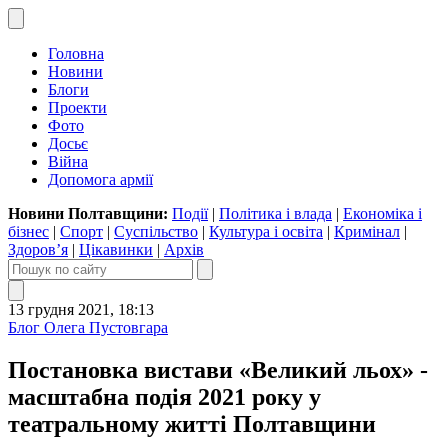
Головна
Новини
Блоги
Проекти
Фото
Досьє
Війна
Допомога армії
Новини Полтавщини:
Події
|
Політика і влада
|
Економіка і
бізнес
|
Спорт
|
Суспільство
|
Культура і освіта
|
Кримінал
|
Здоров’я
|
Цікавинки
|
Архів
13 грудня 2021, 18:13
Блог Олега Пустовгара
Постановка вистави «Великий льох» -
масштабна подія 2021 року у
театральному житті Полтавщини