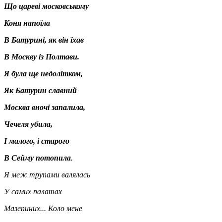
Що цареві московському
Коня напоїла
В Батурині, як він їхав
В Москву із Полтави.
Я була ще недолітком,
Як Батурин славний
Москва вночі запалила,
Чечеля убила,
І малого, і старого
В Сейму потопила
.
Я меж трупами валялась
У самих палатах
Мазепиних... Коло мене