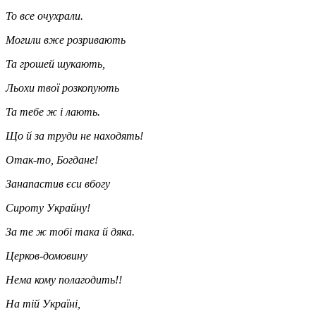
То все очухрали.
Могили вже розривають
Та грошей шукають,
Льохи твої розкопують
Та тебе ж і лають.
Що й за труди не находять!
Отак-то, Богдане!
Занапастив єси вбогу
Сироту Украйну!
За те ж тобі така й дяка.
Церков-домовину
Нема кому полагодить!!
На тій Україні,