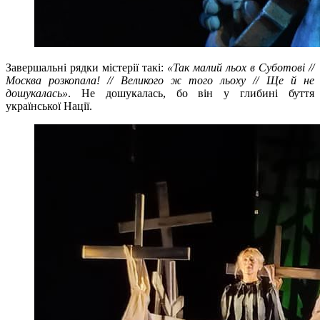
Завершальні рядки містерії такі:
«Так малий льох в Суботові //
Москва розкопала! // Великого ж того льоху // Ще й не
дошукалась»
. Не дошукалась, бо він у глибині буття
української Нації.