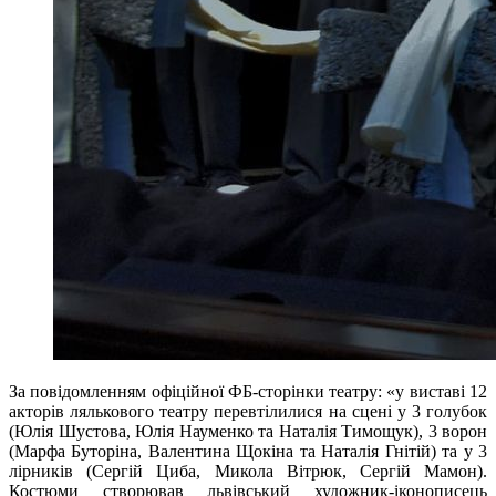
За повідомленням офіційної ФБ-сторінки театру: «у виставі 12
акторів лялькового театру перевтілилися на сцені у 3 голубок
(Юлія Шустова, Юлія Науменко та Наталія Тимощук), 3 ворон
(Марфа Буторіна, Валентина Щокіна та Наталія Гнітій) та у 3
лірників (Сергій Циба, Микола Вітрюк, Сергій Мамон).
Костюми створював львівський художник-іконописець