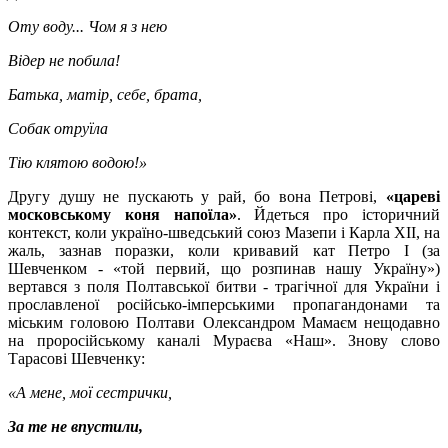
Оту воду... Чом я з нею
Відер не побила!
Батька, матір, себе, брата,
Собак отруїла
Тію клятою водою!»
Другу душу не пускають у рай, бо вона Петрові,
«цареві
московському коня напоїла»
. Йдеться про історичний
контекст, коли україно-шведський союз Мазепи і Карла ХII, на
жаль, зазнав поразки, коли кривавий кат Петро I (за
Шевченком - «той первий, що розпинав нашу Україну»)
вертався з поля Полтавської битви - трагічної для України і
прославленої російсько-імперськими пропагандонами та
міським головою Полтави Олександром Мамаєм нещодавно
на проросійському каналі Мураєва «Наш». Знову слово
Тарасові Шевченку:
«А мене, мої сестрички,
За те не впустили,