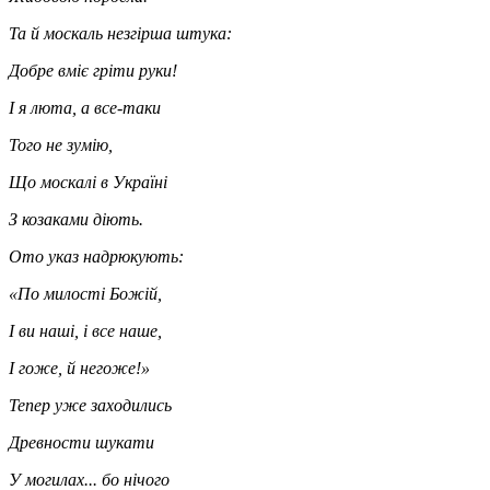
Та й москаль незгірша штука:
Добре вміє гріти руки!
І я люта, а все-таки
Того не зумію,
Що москалі в Україні
З козаками діють.
Ото указ надрюкують:
«По милості Божій,
І ви наші, і все наше,
І гоже, й негоже!»
Тепер уже заходились
Древности шукати
У могилах... бо нічого