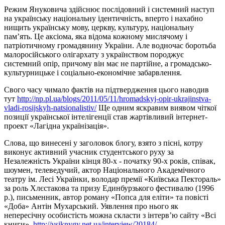
Режим Януковича здійснює послідовний і системний наступ
на українську національну ідентичність, вперто і нахабно
нищить українську мову, церкву, культуру, національну
пам’ять. Це аксіома, яка відома кожному мислячому і
патріотичному громадянину України. Але водночас боротьба
малоросійського олігархату з українством породжує
системний опір, причому він має не партійне, а громадсько-
культурницьке і соціально-економічне забарвлення.
Свого часу чимало фактів на підтвердження цього наводив
тут
http://np.pl.ua/blogs/2011/05/11/hromadskyj-opir-ukrajinstva-
vladi-rosijskyh-natsionalistiv/
Ще одним яскравим виявом чіткої
позиції української інтелігенції став жартівливий інтернет-
проект «Лагідна українізація».
Слова, що винесені у заголовок блогу, взято з пісні, котру
виконує активний учасник студентського руху за
Незалежність України кінця 80-х - початку 90-х років, співак,
шоумен, телеведучий, актор Національного Академічного
театру ім. Лесі Українки, володар премії «Київська Пектораль»
за роль Хлєстакова та призу Единбурзького фестивалю (1996
р.), письменник, автор роману «Попса для еліти» та повісті
«Доба» Антін Мухарський. Уявлення про нього як
непересічну особистість можна скласти з інтерв’ю сайту «Всі
книги».
http://vsiknygy.net.ua/interview/20184/