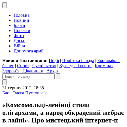
Головна
Новини
Блоги
Проекти
Фото
Досьє
Війна
Допомога армії
Новини Полтавщини:
Події
|
Політика і влада
|
Економіка і
бізнес
|
Спорт
|
Суспільство
|
Культура і освіта
|
Кримінал
|
Здоров’я
|
Цікавинки
|
Архів
31 серпня 2012, 18:35
Блог Олега Пустовгара
«Комсомольці-лєнінці стали
олігархами, а народ обкрадений жебрає
в лайні». Про мистецький інтернет-п