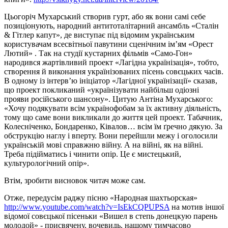
Цьогоріч Мухарський створив гурт, або як вони самі себе
позиціонують, народний антитоталітарний ансамбль «Сталін
& Гітлер капут», де виступає під відомим українським
користувачам всесвітньої павутини сценічним ім’ям «Орест
Лютий» . Так на студії кустарних фільмів «Само-Гон»
народився жартівливий проект «Лагідна українізація», тобто,
створення й виконання українізованих пісень совєцьких часів.
В одному із інтерв’ю ініціатор «Лагідної українізації» сказав,
що проект покликаний «українізувати найбільш одіозні
прояви російського шансону». Цитую Антіна Мухарського:
«Хочу подякувати всім українофобам за їх активну діяльність,
тому що саме вони викликали до життя цей проект. Табачник,
Колесніченко, Бондаренко, Ківалов… всім їм ґречно дякую. За
обструкцію наглу і вперту. Вони перейшли межу і оголосили
українській мові справжню війну. А на війні, як на війні.
Треба підійматись і чинити опір. Це є мистецький,
культурологічний опір».
Втім, зробити висновок читач може сам.
Отже, передусім раджу пісню «Народная шахтьорская»
http://www.youtube.com/watch?v=IsEkCQPUPSA
на мотив іншої
відомої совєцької пісеньки «Вишел в степь донецкую парень
молодой» - присвячену, вочевидь, нашому тимчасово