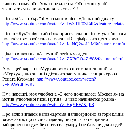
виконуючому обов’язки президента. Обережно, у ній
трапляється ненормативна лексика :) !
Пісня «Слава Україні!» на мотив пісні «День побєди» тут
http://www.youtube.com/watch?v=DsXTlF0ZE4E&feature=related
Пісню «Лук”янівський сізо» присвячена новітнім українським
політв’язням зроблено на мотив «Владімірского централу»
http://www.youtube.com/watch?v=JqiNQ2voLhM&feature=relmfu
Цікаво виконана «А чемний легінь у саду»
http://www.youtube.com/watch?v=ZX3tOO4Zr88&feature=relmfu
А ось цей варіант «Мурки» встократ симпатичніший за
«Мурку» у виконанні одіозного заступника генпрокурора
Рената Кузьміна.
http://www.youtube.com/watch?
v=klAWdJbfwKc
Ну і нарешті, моя улюблена «З чого починалась Московія» на
мотив улюбленої пісні Путіна «З чєво начинаєтся родіна»
http://www.youtube.com/watch?v=HgYEWXljII8
Про всяк випадок напівжартома-напівсерйозно автори кліпів
зазначають, що їх споглядання, цитую: « категорично
заборонено людям без почуття гумору і не бажане для людей із