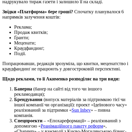
надрукувало тираж газети і залишило її на складі.
Звідки «Платформа» бере гроші?
Спочатку планувалося 6
напрямків залучення коштів:
Реклама;
Продаж квитків;
Ґранти;
Меценати;
Краудфандинґ;
Події.
Попрацювавши, редакція зрозуміла, що квитки, меценатство і
краудфандинґ не працюють у довгостроковій перспективі.
Щодо реклами, то її Акименко розподіляє на три види:
Банерна
(банер на сайті від того чи іншого
рекламодавця);
Брендування
(випуск матеріалів за підтримкою тієї чи
іншої компанії чи організації): проект «Ідеїнового часу»
реалізований за підтримки «
Sun Inbev
» – пивна
компанія.
Спецпроекти
– «Епохареформації» – реалізований з
допомогою «
Реанімаційного пакету реформ
»,
«Changers» – у взаємодії з Києво-Могилянською бізнес-