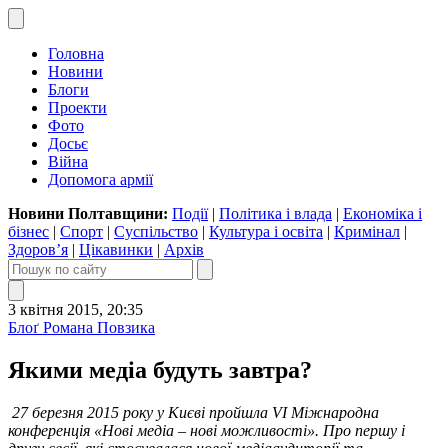
Головна
Новини
Блоги
Проекти
Фото
Досьє
Війна
Допомога армії
Новини Полтавщини:
Події
|
Політика і влада
|
Економіка і
бізнес
|
Спорт
|
Суспільство
|
Культура і освіта
|
Кримінал
|
Здоров’я
|
Цікавинки
|
Архів
3 квітня 2015, 20:35
Блоґ Романа Повзика
Якими медіа будуть завтра?
27 березня 2015 року у Києві пройшла VI Міжнародна
конференція «Нові медіа – нові можливості». Про першу і