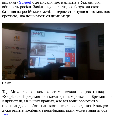
виданні «
Spiegel
», де писали про нацистів в Україні, які
вбивають росіян. Західні журналісти, які базували своє
бачення на російських медіа, вперше стикнулися з тотальною
брехнею, яка поширюється цими медіа.
Сайт
Тоді Михайло з кількома колегами почали працювати над
«Stopfake». Представники команди знаходяться і в Британії, і в
Киргистані, і в інших країнах, але всі вони борються з
пропагандою своїми знаннями і перевіркою даних. Кольцов
дуже радить посібник з верифікації, який можна знайти ось
тут
.