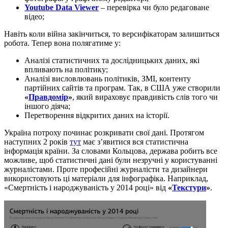
Youtube Data Viewer
– перевірка чи було редаговане
відео;
Навіть коли війна закінчиться, то версифікаторам залишиться
робота. Тепер вона полягатиме у:
Аналізі статистичних та дослідницьких даних, які
впливають на політику;
Аналізі висловлювань політиків, ЗМІ, контенту
партійних сайтів та програм. Так, в США уже створили
«
Правдомір
»
, який вираховує правдивість слів того чи
іншого діяча;
Перетворення відкритих даних на історії.
Україна потроху починає розкривати свої дані. Протягом
наступних 2 років
тут
має з’явитися вся статистична
інформація країни. За словами Кольцова, держава робить все
можливе, щоб статистичні дані були незручні у користуванні
журналістами. Проте професійні журналісти та дизайнери
використовують ці матеріали для інфографіка. Наприклад,
«Смертність і народжуваність у 2014 році» від
«
Текстури
»
.