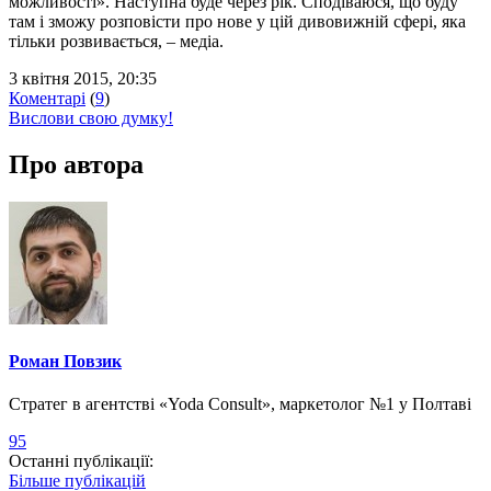
можливості». Наступна буде через рік. Сподіваюся, що буду
там і зможу розповісти про нове у цій дивовижній сфері, яка
тільки розвивається, – медіа.
3 квітня 2015, 20:35
Коментарі
(
9
)
Вислови свою думку!
Про автора
Роман Повзик
Стратег в агентстві «Yoda Consult», маркетолог №1 у Полтаві
95
Останні публікації:
Більше публікацій