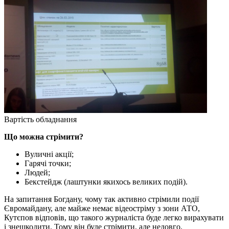
Вартість обладнання
Що можна стрімити?
Вуличні акції;
Гарячі точки;
Людей;
Бекстейдж (лаштунки якихось великих подій).
На запитання Богдану, чому так активно стрімили події
Євромайдану, але майже немає відеостріму з зони АТО,
Кутєпов відповів, що такого журналіста буде легко вирахувати
і знешкодити. Тому він буде стрімити, але недовго.