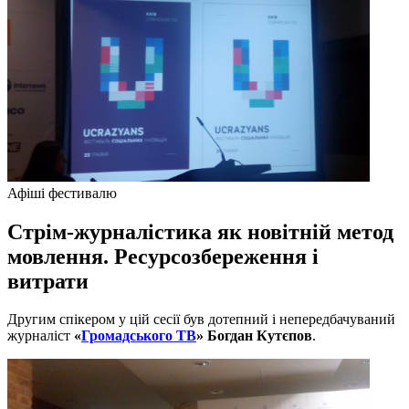
Афіші фестивалю
Стрім-журналістика як новітній метод
мовлення. Ресурсозбереження і
витрати
Другим спікером у цій сесії був дотепний і непередбачуваний
журналіст
«
Громадського ТВ
»
Богдан Кутєпов
.