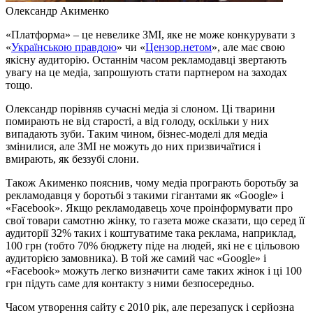
Олександр Акименко
«Платформа» – це невелике ЗМІ, яке не може конкурувати з
«
Українською правдою
» чи «
Цензор.нетом
», але має свою
якісну аудиторію. Останнім часом рекламодавці звертають
увагу на це медіа, запрошують стати партнером на заходах
тощо.
Олександр порівняв сучасні медіа зі слоном. Ці тварини
помирають не від старості, а від голоду, оскільки у них
випадають зуби. Таким чином, бізнес-моделі для медіа
змінилися, але ЗМІ не можуть до них призвичаїтися і
вмирають, як беззубі слони.
Також Акименко пояснив, чому медіа програють боротьбу за
рекламодавця у боротьбі з такими гігантами як «Google» і
«Facebook». Якщо рекламодавець хоче проінформувати про
свої товари самотню жінку, то газета може сказати, що серед її
аудиторії 32% таких і коштуватиме така реклама, наприклад,
100 грн (тобто 70% бюджету піде на людей, які не є цільовою
аудиторією замовника). В той же самий час «Google» і
«Facebook» можуть легко визначити саме таких жінок і ці 100
грн підуть саме для контакту з ними безпосередньо.
Часом утворення сайту є 2010 рік, але перезапуск і серйозна