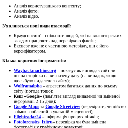
Аналіз користувацького контенту;
Аналіз фото;
Аналіз відео.
З’являються нові види взаємодії:
Краудсорсинґ – спільноти людей, які на волонтерських
засадах працюють над перевіркою фактів;
Експерт вже не є частиною матеріалу, він є його
версифікатором.
Кілька корисних інструментів:
Waybackmachine.org
– показує як виглядав сайт чи
певна сторінка на визначену дату (на випадок, якщо
щось було видалене з сайту);
Wolframalpha
– агрегатом багатьох даних по всьому
світу (погода тощо);
Кеш «Google»
(пам’ятає вигляд видаленої чи зміненої
інформації 2-15 днів);
Google Maps
та
Google Streetview
(перевірити, чи дійсно
знімок зроблений в указаній місцевості);
Flightradar24
– інформація про рух літаків;
Fotoforensics
,
Izitru
– перевірка чи була змінена
фотографія у графічному редакторі;