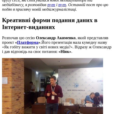
другу сесії, які стосувалася нової медіааудиторії та
медіабізнесу, я розповідав
тут
і
тут
. Останній пост про цю
подію я присвячу новій медіажурналістиці.
Креативні форми подання даних в
Інтернет-виданнях
Розпочав цю сесію
Олександр Акименко
, який представляв
проект
«
Платформа
»
.Його презентація мала кумедну назву
«Як гобіту вижити у світі нових медіа?». Відразу ж Олександр
і дав відповідь на своє питання:
«Ніяк»
.