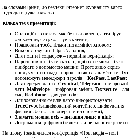
За словами Ірини, до безпеки Інтернет-журналісту варто
підходити дуже зважено.
Кілька тез з презентації:
Операційна система має бути оновлена, антивірус –
оновлений, фаєрвол – увімкнений;
Працювати треба тільки під адміністратором;
Використовувати https з’єднання;
Для пошти і соцмереж – подвійна верифікація;
Паролі повинні бути складні, щоб їх не можна було
підібрати з допомогою машин. Проте якщо скрізь
придумувати складні паролі, то як їх запам’ятати. Тут
допоможуть менеджери паролів –
KeePass
,
LastPass
;
Для передачі даних:
Crypticat
,
Telegram
– шифровані
чати,
Mailvelope
– шифровані мейли,
Textsecure
– для
смс,
Redphone
– для дзвінків;
Для зберігання файлів варто використовувати
TrueCrypt
(зашифрований контейнер, шифрування
флешки або взагалі операційної системи);
Зламати можна всіх – питання лише в ціні;
Дотримання цифрової безпеки лише зменшує ризики.
На цьому і закінчилася конференція «Нові медіа – нові