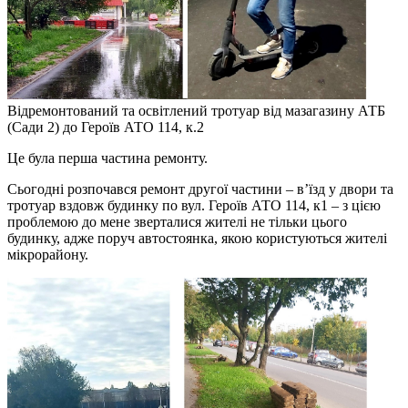
Відремонтований та освітлений тротуар від мазагазину АТБ
(Сади 2) до Героїв АТО 114, к.2
Це була перша частина ремонту.
Сьогодні розпочався ремонт другої частини – в’їзд у двори та
тротуар вздовж будинку по вул. Героїв АТО 114, к1 – з цією
проблемою до мене зверталися жителі не тільки цього
будинку, адже поруч автостоянка, якою користуються жителі
мікрорайону.