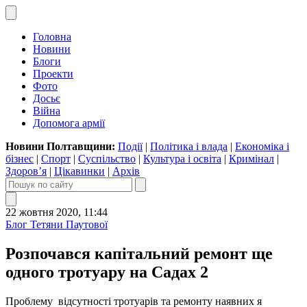
Головна
Новини
Блоги
Проекти
Фото
Досьє
Війна
Допомога армії
Новини Полтавщини:
Події
|
Політика і влада
|
Економіка і
бізнес
|
Спорт
|
Суспільство
|
Культура і освіта
|
Кримінал
|
Здоров’я
|
Цікавинки
|
Архів
22 жовтня 2020, 11:44
Блог Тетяни Паутової
Розпочався капітальний ремонт ще
одного тротуару на Садах 2
Проблему відсутності тротуарів та ремонту наявних я