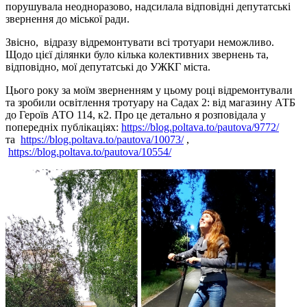
порушувала неодноразово, надсилала відповідні депутатські
звернення до міської ради.
Звісно, відразу відремонтувати всі тротуари неможливо.
Щодо цієї ділянки було кілька колективних звернень та,
відповідно, мої депутатські до УЖКГ міста.
Цього року за моїм зверненням у цьому році відремонтували
та зробили освітлення тротуару на Садах 2: від магазину АТБ
до Героїв АТО 114, к2. Про це детально я розповідала у
попередніх публікаціях:
https://blog.poltava.to/pautova/9772/
та
https://blog.poltava.to/pautova/10073/
,
https://blog.poltava.to/pautova/10554/