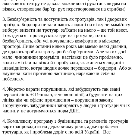
лялькового театру не давала можливості рухатись людям на
візках, створювала бар’єр, рух перетворювався на стрибки).
3. Безбар’єрність та доступність як тротуарів, так і дворових
проїздів. Бордюри не залишають людині на візку чи мамі/тату
вибору: виїхати на тротуар, за’їхати на нього – ще той квест.
Тож ідеться і про спуски-заїзди на тротуари, тобто
безбар’єрність, аби усі почувались комфортно в міському
просторі. Лише останні кілька років ми маємо деякі ділянки,
де вдалось зробити тротуари безбар’єрними. Але таких досі
мало, чиновники зрозуміли, настільки це було проблемно,
коли самі сіли на візки й спробували, як живеться людині з
інвалідністю, котра щодня долає перешкоди – бордюри. Або ж
змушена їхати проїзною частиною, наражаючи себе на
небезпеку.
4. Жорстко карати порушників, які забудовують так звані
червоні лінії. Є Генплан, є червоні лінії, а будувати на цих
лініях дім чи офісне приміщення – порушення закону.
Порушуючи, забудовники забирають у людей і тротуари чи їх
частину, не дотримуються норм ДБН.
4. Комплексну програму з будівництва та ремонтів тротуарів
варто запровадити на державному рівні, адже проблема
тротуарів, як і проблема доріг є по всій Україні. Все