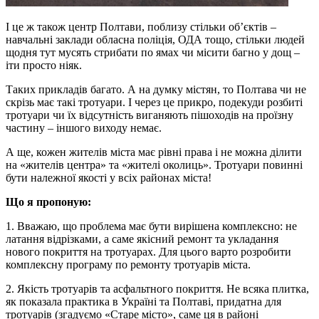
І це ж також центр Полтави, поблизу стільки об’єктів –
навчальні заклади обласна поліція, ОДА тощо, стільки людей
щодня тут мусять стрибати по ямах чи місити багно у дощ –
іти просто ніяк.
Таких прикладів багато. А на думку містян, то Полтава чи не
скрізь має такі тротуари. І через це прикро, подекуди розбиті
тротуари чи їх відсутність виганяють пішоходів на проїзну
частину – іншого виходу немає.
А ще, кожен жителів міста має рівні права і не можна ділити
на «жителів центра» та «жителі околиць». Тротуари повинні
бути належної якості у всіх районах міста!
Що я пропоную:
1. Вважаю, що проблема має бути вирішена комплексно: не
латання відрізками, а саме якісний ремонт та укладання
нового покриття на тротуарах. Для цього варто розробити
комплексну програму по ремонту тротуарів міста.
2. Якість тротуарів та асфальтного покриття. Не всяка плитка,
як показала практика в Україні та Полтаві, придатна для
тротуарів (згадуємо «Старе місто», саме ця в районі