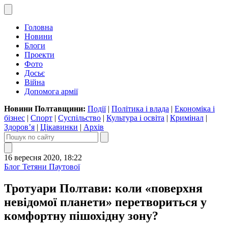
Головна
Новини
Блоги
Проекти
Фото
Досьє
Війна
Допомога армії
Новини Полтавщини:
Події
|
Політика і влада
|
Економіка і
бізнес
|
Спорт
|
Суспільство
|
Культура і освіта
|
Кримінал
|
Здоров’я
|
Цікавинки
|
Архів
16 вересня 2020, 18:22
Блог Тетяни Паутової
Тротуари Полтави: коли «поверхня
невідомої планети» перетвориться у
комфортну пішохідну зону?