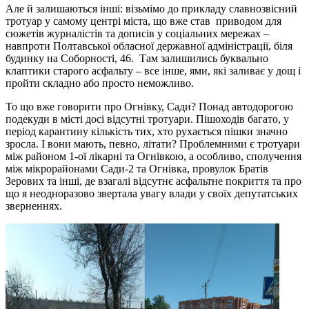
Але й залишаються інші: візьмімо до прикладу славнозвісний
тротуар у самому центрі міста, що вже став приводом для
сюжетів журналістів та дописів у соціальних мережах –
навпроти Полтавської обласної державної адміністрації, біля
будинку на Соборності, 46. Там залишились буквально
клаптики старого асфальту – все інше, ями, які заливає у дощ і
пройти складно або просто неможливо.
То що вже говорити про Огнівку, Сади? Понад автодорогою
подекуди в місті досі відсутні тротуари. Пішоходів багато, у
період карантину кількість тих, хто рухається пішки значно
зросла. І вони мають, певно, літати? Проблемними є тротуари
між районом 1-ої лікарні та Огнівкою, а особливо, сполучення
між мікрорайонами Сади-2 та Огнівка, провулок Братів
Зерових та інші, де взагалі відсутнє асфальтне покриття та про
що я неодноразово звертала увагу влади у своїх депутатських
зверненнях.