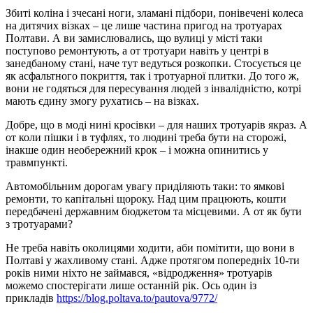
Збиті коліна і зчесані ноги, зламані підбори, понівечені колеса
на дитячих візках – це лише частина пригод на тротуарах
Полтави. А ви замислювались, що вулиці у місті таки
поступово ремонтують, а от тротуари навіть у центрі в
занедбаному стані, наче тут ведуться розкопки. Стосується це
як асфальтного покриття, так і тротуарної плитки. До того ж,
вони не годяться для пересування людей з інвалідністю, котрі
мають єдину змогу рухатись – на візках.
Добре, що в моді нині кросівки – для наших тротуарів якраз. А
от коли пішки і в туфлях, то людині треба бути на сторожі,
інакше один необережний крок – і можна опинитись у
травмпункті.
Автомобільним дорогам увагу приділяють таки: то ямкові
ремонти, то капітальні щороку. Над цим працюють, кошти
передбачені державним бюджетом та місцевими. А от як бути
з тротуарами?
Не треба навіть околицями ходити, аби помітити, що вони в
Полтаві у жахливому стані. Адже протягом попередніх 10-ти
років ними ніхто не займався, «відродження» тротуарів
можемо спостерігати лише останній рік. Ось один із
прикладів
https://blog.poltava.to/pautova/9772/