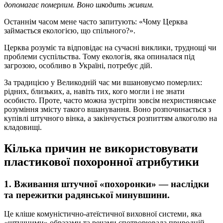
допомагає померлим. Воно шкодить живим.
Останнім часом мене часто запитують: «Чому Церква
займається екологією, що спільного?».
Церква розуміє та відповідає на сучасні виклики, труднощі чи
проблеми суспільства. Тому екологія, яка опиналася під
загрозою, особливо в Україні, потребує дій.
За традицією у Великодній час ми вшановуємо померлих:
рідних, близьких, а, навіть тих, кого могли і не знати
особисто. Проте, часто можна зустріти зовсім нехристиянське
розуміння змісту такого вшанування. Воно розпочинається з
купівлі штучного вінка, а закінчується розпиттям алкоголю на
кладовищі.
Кілька причин не використовувати
пластикової похоронної атрибутики
1. Вживання штучної «похоронки» — наслідки
та пережитки радянської минувшини.
Це кліше комуністично-атеїстичної виховної системи, яка
«штучними» образами та речами спотворювала природній