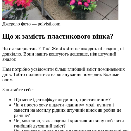
Джерело фото — polvisti.com
Що ж замість пластикового вінка?
Чи є альтернатива? Так! Живі квіти не шкодять ні людині, ні
довкіллю. Вони навіть коштують дешевше, ніж штучний
аналог.
Нам потрібно усвідомити більш глибший зміст поминальних
днів. Тобто подивитися на вшанування померлих Божими
очима.
Запитайте себе:
Що мене ідентифікує людиною, християнином?
Чи я просто хочу віддати «данину» моді, купити і
занести на могилу рідних штучний вінок як робив це
раніше?
Чи, можливо, я як людина і християнин хочу побачити
глибший духовний зміст?