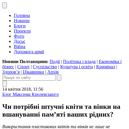
Головна
Новини
Блоги
Проекти
Фото
Досьє
Війна
Допомога армії
Новини Полтавщини:
Події
|
Політика і влада
|
Економіка і
бізнес
|
Спорт
|
Суспільство
|
Культура і освіта
|
Кримінал
|
Здоров’я
|
Цікавинки
|
Архів
14 квітня 2018, 11:56
Блог Максима Кролевського
Чи потрібні штучні квіти та вінки на
вшануванні пам’яті ваших рідних?
Використання пластикових квітів та вінків не лише не