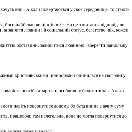
хочуть інші. А коли повертаються у своє середовище, то стають
тя, його найбільшою цінністю?». На це запитання відповідало
на заняття людини і її соціальний статус, багатство, вік, кожен
и життєві обставини, залишитися людиною і зберегти найбільшу
равжніми християнськими цінностями і опинилася на сьогодні у
ргованість пенсій та зарплат, особливо у бюджетників. Аж до
 змоги навіть повернутися додому, бо була винна значну суму.
нтів, працюючи там нелегально, вона не могла повернутися до
у, змогла легалізувалася.