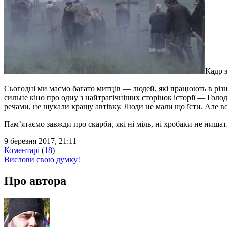
Кадр з
Сьогодні ми маємо багато митців — людей, які працюють в різни
сильне кіно про одну з найтрагічніших сторінок історії — Гол
речами, не шукали кращу автівку. Люди не мали що їсти. Але в
Пам’ятаємо завжди про скарби, які ні міль, ні хробаки не нища
9 березня 2017, 21:11
Коментарі
(
18
)
Вислови свою думку!
Про автора