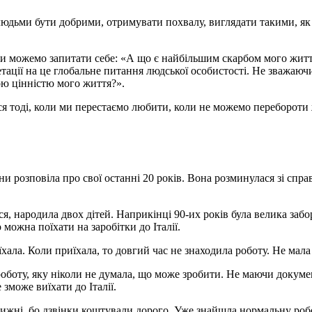
людьми бути добрими, отримувати похвалу, виглядати такими, як 
». Ми можемо запитати себе: «А що є найбільшим скарбом мого жит
тації на це глобальне питання людської особистості. Не зважаючи 
ою цінністю мого життя?».
ься тоді, коли ми перестаємо любити, коли не можемо переборот
ни розповіла про свої останні 20 років. Вона розминулася зі сп
, народила двох дітей. Наприкінці 90-их років була велика забо
 можна поїхати на заробітки до Італії.
хала. Коли приїхала, то довгий час не знаходила роботу. Не мала
оботу, яку ніколи не думала, що може зробити. Не маючи докуме
зможе виїхати до Італії.
ижні, бо дзвінки коштували дорого. Уже знайшла нормальну робот