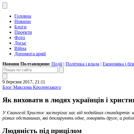
Головна
Новини
Блоги
Проекти
Фото
Досьє
Війна
Допомога армії
Новини Полтавщини:
Події
|
Політика і влада
|
Економіка і біз
9 березня 2017, 21:11
Блог Максима Кролевського
Як виховати в людях українців і христи
У Євангелії Христос застерігає нас від подвійних стандартів:
різних обставинах, які декларують одне, говорять друге, а роб
Людяність під прицілом