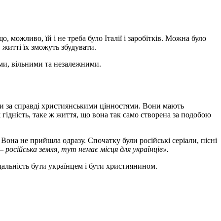
 можливо, їй і не треба було Італії і заробітків. Можна було
в житті їх зможуть збудувати.
ьми, вільними та незалежними.
или за справді християнськими цінностями. Вони мають
 гідність, таке ж життя, що вона так само створена за подобою
Вона не прийшла одразу. Спочатку були російські серіали, пісні
російська земля, тут немає місця для українців».
дальність бути українцем і бути християнином.