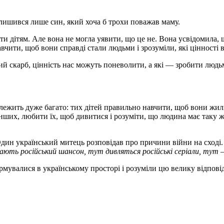
залишився лише син, який хоча б трохи поважав маму.
 дітям. Але вона не могла уявити, що це не. Вона усвідомила, що,
авчити, щоб вони справді стали людьми і зрозуміли, які цінності 
кий скарб, цінність нас можуть поневолити, а які — зробити люд
 залежить дуже багато: тих дітей правильно навчити, щоб вони ж
інших, любити їх, щоб дивитися і розуміти, що людина має таку ж
дин український митець розповідав про причини війни на сході. 
ають російський шансон, тут дивляться російські серіали, тут — 
рмувалися в українському просторі і розуміли цю велику відпові