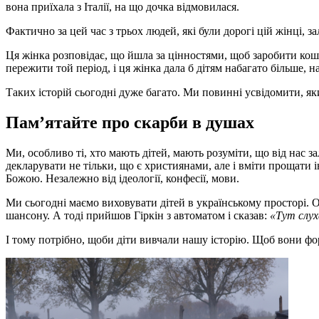
вона приїхала з Італії, на що дочка відмовилася.
Фактично за цей час з трьох людей, які були дорогі цій жінці, 
Ця жінка розповідає, що йшла за цінностями, щоб заробити кошти
пережити той період, і ця жінка дала б дітям набагато більше, н
Таких історій сьогодні дуже багато. Ми повинні усвідомити, я
Пам’ятайте про скарби в душах
Ми, особливо ті, хто мають дітей, мають розуміти, що від нас
декларувати не тільки, що є християнами, але і вміти прощати 
Божою. Незалежно від ідеології, конфесії, мови.
Ми сьогодні маємо виховувати дітей в українському просторі. О
шансону. А тоді прийшов Гіркін з автоматом і сказав:
«Тут слух
І тому потрібно, щоби діти вивчали нашу історію. Щоб вони фо