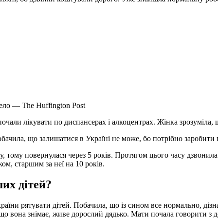
ло — The Huffington Post
почали лікувати по диспансерах і алкоцентрах. Жінка зрозуміла, 
побачила, що залишатися в Україні не може, бо потрібно заробити
, тому повернулася через 5 років. Протягом цього часу дзвонила
ом, старшим за неї на 10 років.
их дітей?
аїни рятувати дітей. Побачила, що із сином все нормально, дізнал
і, що вона знімає, живе дорослий дядько. Мати почала говорити з 