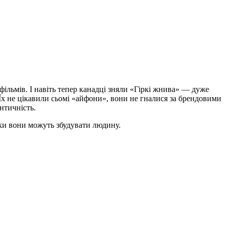
ільмів. І навіть тепер канадці зняли «Гіркі жнива» — дуже
Їх не цікавили сьомі «айфони», вони не гналися за брендовими
нтичність.
ьки вони можуть збудувати людину.