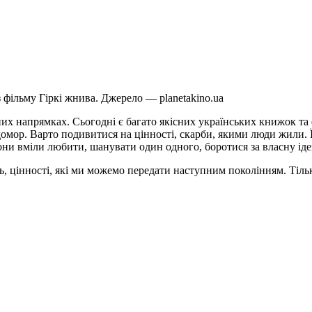
 фільму Гіркі жнива. Джерело — planetakino.ua
х напрямках. Сьогодні є багато якісних українських книжок та ф
одомор. Варто подивитися на цінності, скарби, якими люди жили. 
они вміли любити, шанувати один одного, боротися за власну іде
ть, цінності, які ми можемо передати наступним поколінням. Тіл