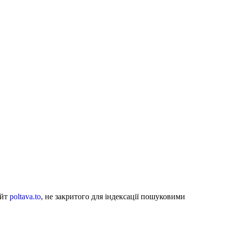
айт
poltava.to
, не закритого для індексації пошуковими