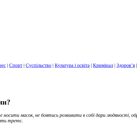
нес
|
Спорт
|
Суспільство
|
Культура і освіта
|
Кримінал
|
Здоров’я
ян?
 не носити масок, не боятись розвивати в собі дари людяності, 
лять третє.