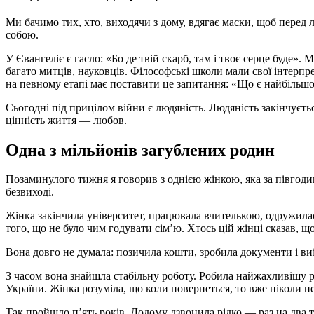
Ми бачимо тих, хто, виходячи з дому, вдягає маски, щоб перед 
собою.
У Євангеліє є гасло: «Бо де твій скарб, там і твоє серце буде
багато митців, науковців. Філософські школи мали свої інтерпре
на певному етапі має поставити це запитання: «Що є найбільш
Сьогодні під прицілом війни є людяність. Людяність закінчуєт
цінність життя — любов.
Одна з мільйонів загублених родин
Позаминулого тижня я говорив з однією жінкою, яка за півгоди
безвиході.
Жінка закінчила університет, працювала вчителькою, одружилася
того, що не було чим годувати сім’ю. Хтось цій жінці сказав, що
Вона довго не думала: позичила кошти, зробила документи і виї
З часом вона знайшла стабільну роботу. Робила найжахливішу р
України. Жінка розуміла, що коли повернеться, то вже ніколи не 
Так пройшло п’ять років. Додому дзвонила рідко — раз на два т