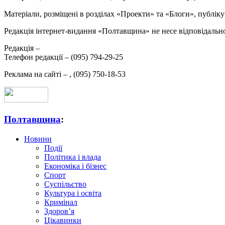
Матеріали, розміщені в розділах «Проекти» та «Блоги», публікую
Редакція інтернет-видання «Полтавщина» не несе відповідальнос
Редакція –
Телефон редакції –
(095) 794-29-25
Реклама на сайті –
,
(095) 750-18-53
Полтавщина
:
Новини
Події
Політика і влада
Економіка і бізнес
Спорт
Суспільство
Культура і освіта
Кримінал
Здоров’я
Цікавинки