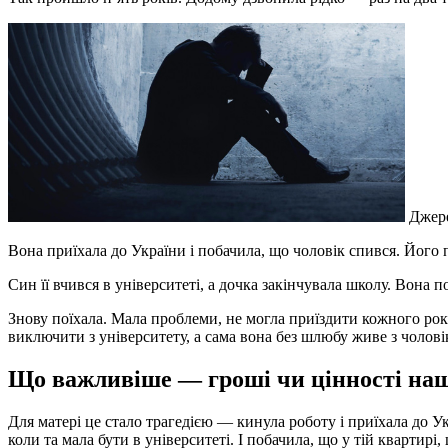
Джере
Вона приїхала до України і побачила, що чоловік спився. Його 
Син її вчився в університеті, а дочка закінчувала школу. Вона 
Знову поїхала. Мала проблеми, не могла приїздити кожного року
виключити з університету, а сама вона без шлюбу живе з чоловік
Що важливіше — гроші чи цінності наш
Для матері це стало трагедією — кинула роботу і приїхала до Укр
коли та мала бути в університеті. І побачила, що у тій квартир