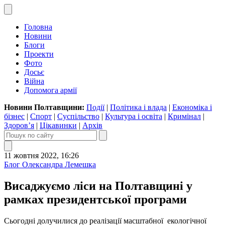
Головна
Новини
Блоги
Проекти
Фото
Досьє
Війна
Допомога армії
Новини Полтавщини:
Події
|
Політика і влада
|
Економіка і
бізнес
|
Спорт
|
Суспільство
|
Культура і освіта
|
Кримінал
|
Здоров’я
|
Цікавинки
|
Архів
11 жовтня 2022, 16:26
Блог Олександра Лемешка
Висаджуємо ліси на Полтавщині у
рамках президентської програми
Сьогодні долучилися до реалізації масштабної екологічної