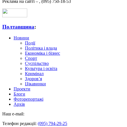
Реклама на сайті –
,
(095) 750-18-53
Полтавщина
:
Новини
Події
Політика і влада
Економіка і бізнес
Спорт
Суспільство
Культура і освіта
Кримінал
Здоров’я
Цікавинки
Проекти
Блоги
Фоторепортажі
Архів
Наш e-mail:
Телефон редакції:
(095) 794-29-25