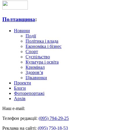
Полтавщина
:
Новини
Події
Політика і влада
Економіка і бізнес
Спорт
Суспільство
Культура і освіта
Кримінал
Здоров’я
Цікавинки
Проекти
Блоги
Фоторепортажі
Архів
Наш e-mail:
Телефон редакції:
(095) 794-29-25
Реклама на сайті:
(095) 750-18-53