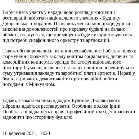
Вдруге взяв участь у нараді щодо розгляду концепції
реставрації пам'ятки національного значення - Будинку
Дворянського зібрання. Після документальної процедури та
виконання домовленостей про передачу будівлі на баланс
області, планується, що приміщення буде використовуватись
під потреби симфонічного оркестру та артлокацій.
Також обговорювались питання рентабельності об'єкта, шляхи
формування бюджету закладу коштом соціальних, дитячих та
комерційних концертів, оренди багатофункціонального
простору. Сума від діяльності закладу повинна перевищувати
суму утримання закладу та заробітної плати артистів. Наразі у
будівлі тривають демонтажні та протиаварійні роботи,
погоджені з Мінкультом.
Гадаю, з комплексним підходом Будинок Дворянського
зібрання вдасться реставрувати. Особлива подяка Ірині
Особік, за її відданість справі, професійний підхід у прагненні
відновити цю історичну будівлю.
16 вересня 2021, 18:30