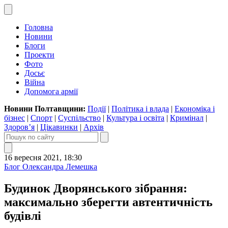
Головна
Новини
Блоги
Проекти
Фото
Досьє
Війна
Допомога армії
Новини Полтавщини:
Події
|
Політика і влада
|
Економіка і
бізнес
|
Спорт
|
Суспільство
|
Культура і освіта
|
Кримінал
|
Здоров’я
|
Цікавинки
|
Архів
16 вересня 2021, 18:30
Блог Олександра Лемешка
Будинок Дворянського зібрання:
максимально зберегти автентичність
будівлі