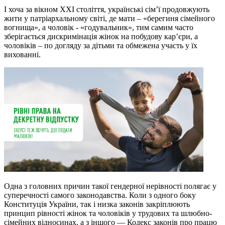
І хоча за вікном XXI століття, українські сім’ї продовжують
жити у патріархальному світі, де мати – «берегиня сімейного
вогнища», а чоловік - «годувальник», тим самим часто
зберігається дискримінація жінок на побудову кар’єри, а
чоловіків – по догляду за дітьми та обмежена участь у їх
вихованні.
Одна з головних причин такої гендерної нерівності полягає у
суперечності самого законодавства. Коли з одного боку
Конституція України, так і низка законів закріплюють
принцип рівності жінок та чоловіків у трудових та шлюбно-
сімейних відносинах, а з іншого — Кодекс законів про працю