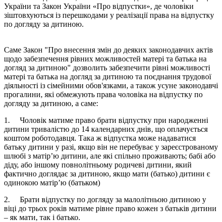
України та Закон України «Про відпустки», де чоловіки
зіштовхуються із перешкодами у реалізації права на відпустку
по догляду за дитиною.
Саме Закон "Про внесення змін до деяких законодавчих актів
щодо забезпечення рівних можливостей матері та батька на
догляд за дитиною" дозволить забезпечити рівні можливості
матері та батька на догляд за дитиною та поєднання трудової
діяльності із сімейними обов'язками, а також усуне законодавчі
прогалини, які обмежують права чоловіка на відпустку по
догляду за дитиною, а саме:
1. Чоловік матиме право брати відпустку при народженні
дитини тривалістю до 14 календарних днів, що оплачується
коштом роботодавця. Така ж відпустка може надаватися
батьку дитини у разі, якщо він не перебуває у зареєстрованому
шлюбі з матір’ю дитини, але які спільно проживають; бабі або
діду, або іншому повнолітньому родичеві дитини, який
фактично доглядає за дитиною, якщо мати (батько) дитини є
одинокою матір’ю (батьком)
2. Брати відпустку по догляду за малолітньою дитиною у
віці до трьох років матиме рівне право кожен з батьків дитини
– як мати, так і батько.