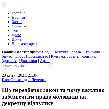
Головна
Новини
Блоги
Проекти
Фото
Досьє
Війна
Допомога армії
Новини Полтавщини:
Події
|
Політика і влада
|
Економіка і
бізнес
|
Спорт
|
Суспільство
|
Культура і освіта
|
Кримінал
|
Здоров’я
|
Цікавинки
|
Архів
23 квітня 2021, 21:36
Блог Олександра Лемешка
Що передбачає закон та чому важливо
забезпечити право чоловіків на
декретну відпустку