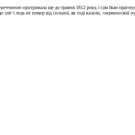
Туреччиною протривала ще до травня 1812 року, і сам Іван прагну
зліг і ледь не помер від сильної, як тоді казали, «
нервической г