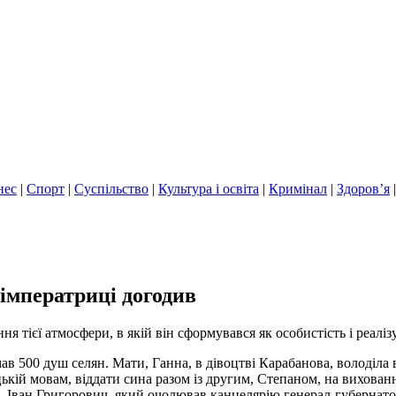
нес
|
Спорт
|
Суспільство
|
Культура і освіта
|
Кримінал
|
Здоров’я
-імператриці догодив
тієї атмосфери, в якій він сформувався як особистість і реалізу
мав 500 душ селян. Мати, Ганна, в дівоцтві Карабанова, володіл
кій мовам, віддати сина разом із другим, Степаном, на вихованн
д, Іван Григорович, який очолював канцелярію генерал-губернат