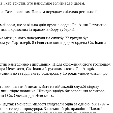
 і кар’єристів, хто найбільше зблизився з царем.
ова. Встановленим Павлом порядкам слідував ретельно й
майором, ще за кілька днів вручив орден Св. Анни I ступеню.
исячі кріпосних із правом вибору губернії.
ка місяців його повернули на службу. 22 грудня був
 усієї артилерії. 8 січня став командором ордена Св. Іоанна
стий камердинер і цирульник. Після сходження свого господаря
а Невського, Св. Іоанна Ієрусалимського, Св. Андрія
исаний до гвардії унтер-офіцером, у 15 років «дослужився» до
ільки читати й писати. Зате на військовій службі відразу
 чині підполковника. Швидко здобув благовоління великого
ни і Св. Олександра Невського.
Відтак і монарші милості слідували одна за одною: рік 1797 –
 пост генерал-прокурора. За останній рік правління Павло I