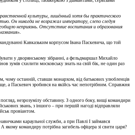
динком у столиці, табакеркою з діамантами, сервізами
нравственной культуры, лишённый хотя бы практического
ью. Он никогда не возражал императору, слепо следуя
всеобщую неприязнь. Отсутствие воспитания и образования
названия».
омандуванні Кавказьким корпусом Івана Паскевича, що той
 бувати у дворянському зібранні, а фельдмаршал Михайло
нов зумів схилити московську знать на свій бік, не один раз
им, чому останній, ставши монархом, від батькових улюбленців
вище, а Паскевич зробився на якійсь час непотрібним. Справжня
погляд, незрозумілу обставину. З одного боку, вищі командири
ійськових звань, з іншого – при першій нагоді відправляли
ійськ провіантом.
навичками караульної служби, а при Павлі I займався
 А якому командиру потрібна загибель офіцера зі свити царя?