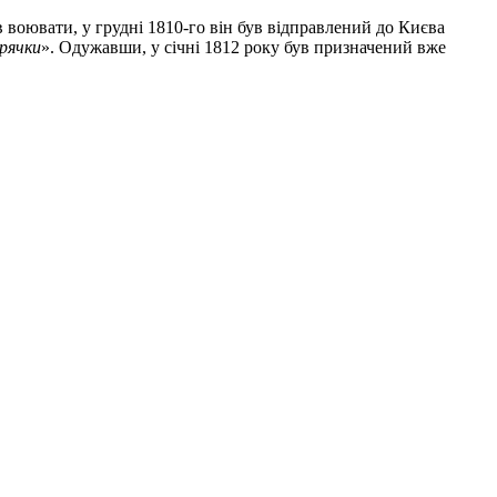
в воювати, у грудні 1810-го він був відправлений до Києва
орячки
». Одужавши, у січні 1812 року був призначений вже