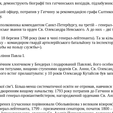
 демонструють біографії тих гатчинських вихідців, підлабузників
кий офіцер, потрапив у Гатчину за рекомендацією графа Салтик
у.
 полковника комендантом Санкт-Петербургу, на третій – генерал-
ське звання та орден Св. Олександра Невського. А до них – дві т
8 березня 1798 року (вже в чині генерал-лейтенанта). Та за кіль
 – командиром гвардії артилерійського батальйону та інспектором
руды на пользу службы
»).
ління Павла I.
річним хлопчиком у Бендерах і подарований Павлові, його особи
им титулами, вищими ступенями орденів Св. Анни, Св. Олександр
вого встиг прилаштувати: у 10 років Олександр Кутайсов був зап
ої сім’ї. Більш-менш систематичної освіти не отримав, навчився т
ідкоренням вищому начальству. 1793 року потрапив до Гатчини в
чений генерал-провіантмейстером, нагороджений орденами Св. Ан
ених (сучасники порівнювали Обольянінова з великим візиром). 
енерал-лейтенанта, 1799 – призначення сенатором, початок 1800 –