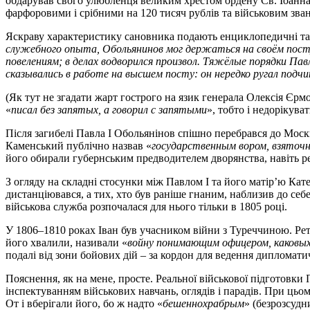
обдарував свого улюбленця великим хрестом ордену Св. Іоанна
фарфоровими і срібними на 120 тисяч рублів та військовим зван
Яскраву характеристику сановника подають енциклопедичні та 
служебного опыта, Обольянинов мог держаться на своём посту
повелениям; в делах водворился произвол. Тяжёлые порядки П
сказывались в работе на высшем посту: он нередко ругал подчи
(Як тут не згадати жарт гострого на язик генерала Олексія Єрмо
«
писал без запятых, а говорил с запятыми
», тобто і недорікува
Після загибелі Павла I Обольянінов спішно перебрався до Мос
Каменський публічно назвав «
государственным вором, взяточ
його обирали губернським предводителем дворянства, навіть рек
З огляду на складні стосунки між Павлом I та його матір’ю Кат
дистанціювався, а тих, хто був раніше гнаним, наблизив до себ
військова служба розпочалася для нього тільки в 1805 році.
У 1806–1810 роках Іван був учасником війни з Туреччиною. Рет
його хвалили, називали «
войну понимающим офицером, каковы
подалі від зони бойових дій – за кордон для ведення дипломати
Пояснення, як на мене, просте. Реальної військової підготовки
інспектуванням військових навчань, оглядів і парадів. При цьо
От і вберігали його, бо ж надто «
бешеннохрабрым
» (безрозсудни