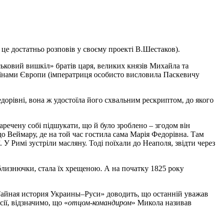
о це достатньо розповів у своєму проекті В.Шестаков).
ьковий вишкіл» братів царя, великих князів Михайла та
країнами Європи (імператриця особисто висловила Паскевичу
дорівні, вона ж удостоїла його схвальним рескриптом, до якого
аречену собі підшукати, що й було зроблено – згодом він
о Веймару, де на той час гостила сама Марія Федорівна. Там
 У Римі зустріли масляну. Тоді поїхали до Неаполя, звідти через
-близнючки, стала їх хрещеною. А на початку 1825 року
і «Тайная история Украины–Руси» доводить, що останній уважав
ії, відзначимо, що «
отцом-командиром
» Микола називав