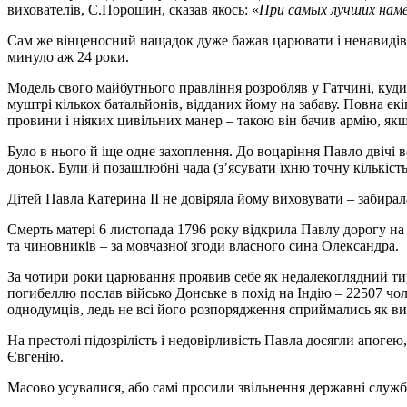
вихователів, С.Порошин, сказав якось: «
При самых лучших наме
Сам же вінценосний нащадок дуже бажав царювати і ненавидів м
минуло аж 24 роки.
Модель свого майбутнього правління розробляв у Гатчині, куди Ка
муштрі кількох батальйонів, відданих йому на забаву. Повна е
провини і ніяких цивільних манер – такою він бачив армію, як
Було в нього й іще одне захоплення. До воцаріння Павло двічі 
доньок. Були й позашлюбні чада (з’ясувати їхню точну кількість
Дітей Павла Катерина II не довіряла йому виховувати – забирал
Смерть матері 6 листопада 1796 року відкрила Павлу дорогу на 
та чиновників – за мовчазної згоди власного сина Олександра.
За чотири роки царювання проявив себе як недалекоглядний тира
погибеллю послав військо Донське в похід на Індію – 22507 чоло
однодумців, ледь не всі його розпорядження сприймались як ви
На престолі підозрілість і недовірливість Павла досягли апогею
Євгенію.
Масово усувалися, або самі просили звільнення державні службо