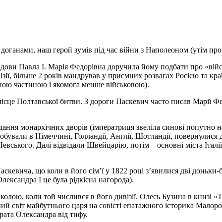
та доганами, наш герой зумів під час війни з Наполеоном (утім пр
дови Павла I. Марія Федорівна доручила йому подбати про «війс
ізії, більше 2 років мандрував у приємних розвагах Росією та 
ьною частиною і якомога менше військовою).
ісце Полтавської битви. З дороги Паскевич часто писав Марії Фе
дання монархічних дворів (імператриця звеліла синові попутно н
ували в Німеччині, Голландії, Англії, Шотландії, повернулися д
ського. Далі відвідали Швейцарію, потім – основні міста Італії.
аскевича, що коли в його сім’ї у 1822 році з’явилися дві доньки
ександра I це була рідкісна нагорода).
Миколою, коли той числився в його дивізії. Олесь Бузина в книз
ий світ майбутнього царя на совісті епатажного історика Малорос
брата Олександра від тифу.