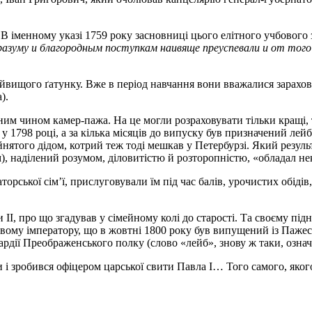
В іменному указі 1759 року засновниці цього елітного учбового
азуму и благородным поступкам наивяще преуспевали и от того
вищого ґатунку. Вже в період навчання вони вважалися зарахов
).
 чином камер-пажа. На це могли розраховувати тільки кращі, ті,
у 1798 році, а за кілька місяців до випуску був призначений ле
ятого дідом, котрий теж тоді мешкав у Петербурзі. Який резуль
), наділений розумом, діловитістю й розторопністю, «обладал н
орської сім’ї, прислуговували їм під час балів, урочистих обідів
I, про що згадував у сімейному колі до старості. Та своєму підн
вому імператору, що в жовтні 1800 року був випущений із Пажесь
рдії Преображенського полку (слово «лейб», знову ж таки, озна
 і зробився офіцером царської свити Павла I… Того самого, яког