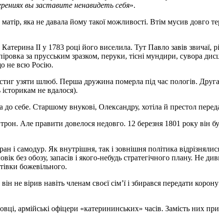
рениях вы заставите ненавидеть себя
».
атір, яка не давала йому такої можливості. Втім мусив довго те
терина II у 1783 році його виселила. Тут Павло завів звичаї, різ
кіпіровка за прусським зразком, перуки, тісні мундири, сувора 
що не всю Росію.
встиг узяти шлюб. Перша дружина померла під час пологів. Друга,
 історикам не вдалося).
а до себе. Старшому внукові, Олександру, хотіла й престол перед
трон. Але правити довелося недовго. 12 березня 1801 року він б
н і самодур. Як внутрішня, так і зовнішня політика відрізнялис
вік без обозу, запасів і якого-небудь стратегічного плану. Не д
тівки божевільного.
, він не вірив навіть членам своєї сім’ї і збирався передати ко
вці, армійські офіцери «катерининських» часів. Замість них при