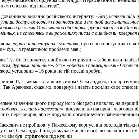
 Ієрусалимського, орденом Св. Андрія Первозванного, великим бу
ням генерала від інфантерії.
довідникові видання російського інтернету: «
Без умственной и 
 лишь беспрекословным повиновением и точной исполнительност
авловского режима Обольянинов обострял грубостью и возбудил 
нённых, не стесняясь в выражениях; писал с ошибками, коверкая 
лова, «
врага трепещущих льстецов
», про свого наступника в к
тим був, і з граматикою проблеми мав.)
кви. Тут його спочатку прийняли неприязно – заборонили навіть
ником, дураком набитым
». Утім «
обедами прежирными
» Обольяні
орд установив – 16 років на тій посаді пробув.
ериною II, а також зі старшим сином Олександром, стає зрозуміл
е. Так Аракчеєв, скажімо, повернув і навіть посилив своє стано
ельне вивчення цього періоду його біографії виявляє, на перший 
х поболее желать надлежит
», висували до нагород і чергових в
чних переговорів, або ж доручали організовувати забезпечення в
 Паскевич не пройшов: у Пажеському корпусі він оволодів тільки 
му й за Олександра I продовжував числитися флігель-ад’ютантом.
м) він був, стрімголов під кулі ліз.