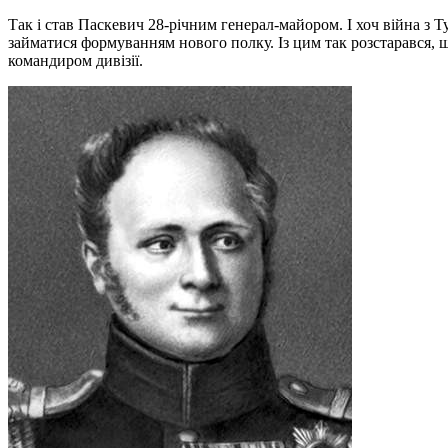
Так і став Паскевич 28-річним генерал-майором. І хоч війна з 
займатися формуванням нового полку. Із цим так розстарався, що 
командиром дивізії.