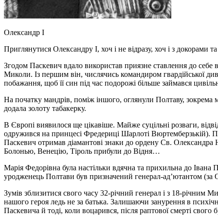
Олександр I
Приглянутися Олександру I, хоч і не відразу, хоч і з докорами 
Згодом Паскевич вдало використав приязне ставлення до себе в
Миколи. Із першим він, числячись командиром гвардійської див
побажання, щоб її син під час подорожі більше займався цивіл
На початку мандрів, поміж іншого, оглянули Полтаву, зокрема м
додала золоту табакерку.
В
Європі
виявилося ще цікавіше. Майже суцільні розваги, відві
одружився на принцесі Фредериці Шарлоті Вюртемберзькій). Поб
Паскевич отримав діамантові знаки до ордену Св. Олександра Нев
Болонью, Венецію, Тіроль прибули до Відня…
Марія Федорівна була настільки вдячна та прихильна до Івана П
уродженець Полтави був призначений генерал-ад’ютантом (за Ол
Зумів зблизитися свого часу 32-річний генерал і з 18-річним 
нашого героя ледь не за батька. Залишаючи занурення в психічн
Паскевича й тоді, коли воцарився, після раптової смерті свого 