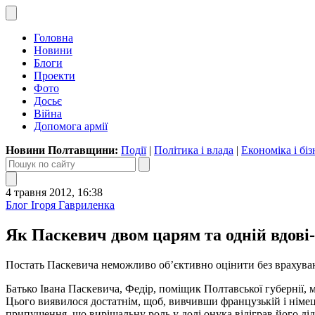
Головна
Новини
Блоги
Проекти
Фото
Досьє
Війна
Допомога армії
Новини Полтавщини:
Події
|
Політика і влада
|
Економіка і біз
4 травня 2012, 16:38
Блог Ігоря Гавриленка
Як Паскевич двом царям та одній вдові
Постать Паскевича неможливо об’єктивно оцінити без врахування 
Батько Івана Паскевича, Федір, поміщик Полтавської губернії, 
Цього виявилося достатнім, щоб, вивчивши французькій і німець
припущення, що вирішальну роль у долі онука відіграв його ді