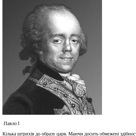
Павло I
Кілька штрихів до образу царя. Маючи досить обмежені здібност