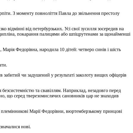
рпіти. З моменту повноліття Павла до звільнення престолу
ко відмінні від петербурзьких. Усі свої зусилля зосередив на
дисципліна, покарання палицями або шпіцрутенами за щонайменші
 Марія Федорівна, народила 10 дітей: четверо синів і шість
ати.
ув забитий чи задушений у результаті заколоту вищих офіцерів
я безсистемністю та свавіллям. Наприклад, незадовго перед
ивно, що серед тверезомислячих сановників цар не знаходив
рону племінникові Марії Федорівни, вюртемберзькому принцові
значалися нові.