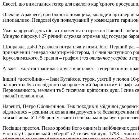
Якості, що вимагалися тепер для вдалого кар’єрного просування,
Олексій Аракчеєв, син бідного поміщика, молодий артилерійсь
запопадливо. Невдовзі був пожалуваний у коменданти гарнізон
Уже на другий день після сходження на престол Павло I зробив
Минуло півроку, і 27-річний служака отримав від государя барон
Щоправда, двічі Аракчеєв потрапляв у немилість. Перший раз – 1
призначений генерал-квартирмейстером, 4 січня наступного року
Ієрусалимського, 5 травня – графом («
за отличное усердие и т
А вже 1 жовтня трапилася друга відставка – тепер до кінця прав
Інший «достойник» – Іван Кутайсов, турок, узятий у полон 10-
на престол був послідовно нагороджений баронським і графськ
Первозванного, землями та 5 тисячами кріпосних душ. І сина с
гвардії полковника.
Нарешті, Петро Обольянінов. Теж походив зі збіднілої дворянськ
відзначився – ревним виконанням доручень та беззаперечним п
князя Павла. У 1796 році у званні генерал-майора був призна
Посівши престол, Павло зробив його одним із найближчих довір
маєток у Саратовській губернії з 2 тисячами душ, 1798 – чин г