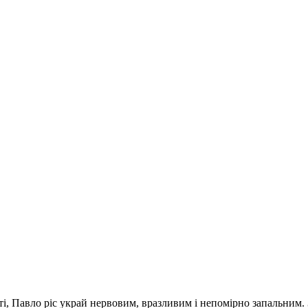
і, Павло ріс украй нервовим, вразливим і непомірно запальним. 