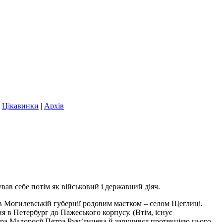
|
Цікавинки
|
Архів
вав себе потім як військовий і державний діяч.
а в Могилевській губернії родовим маєтком – селом Щеглиці.
я в Петербург до Пажеського корпусу. (Втім, існує
ора Малоросії Петра Рум’янцева й заручився протекцією цього