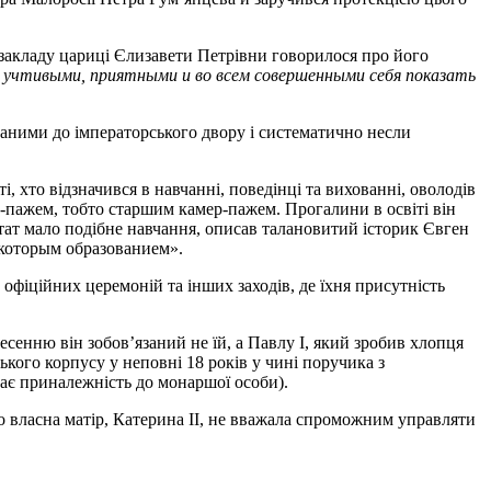
 закладу цариці Єлизавети Петрівни говорилося про його
 учтивыми, приятными и во всем совершенными себя показать
аними до імператорського двору і систематично несли
 хто відзначився в навчанні, поведінці та вихованні, оволодів
йб-пажем, тобто старшим камер-пажем. Прогалини в освіті він
тат мало подібне навчання, описав талановитий історик Євген
екоторым образованием».
, офіційних церемоній та інших заходів, де їхня присутність
есенню він зобов’язаний не їй, а Павлу I, який зробив хлопця
кого корпусу у неповні 18 років у чині поручика з
чає приналежність до монаршої особи).
о власна матір, Катерина II, не вважала спроможним управляти