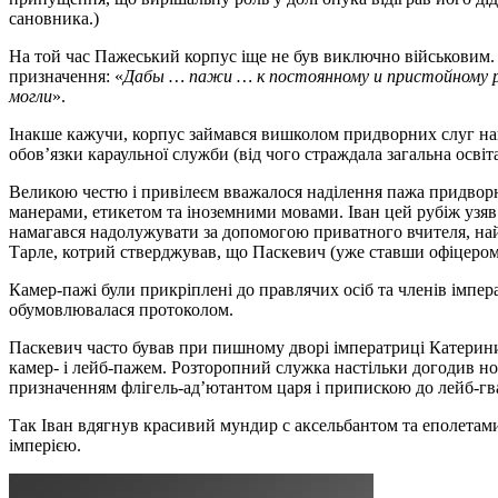
сановника.)
На той час Пажеський корпус іще не був виключно військовим. 
призначення: «
Дабы … пажи … к постоянному и пристойному р
могли
».
Інакше кажучи, корпус займався вишколом придворних слуг най
обов’язки караульної служби (від чого страждала загальна освіта
Великою честю і привілеєм вважалося наділення пажа придворним
манерами, етикетом та іноземними мовами. Іван цей рубіж узяв 
намагався надолужувати за допомогою приватного вчителя, найн
Тарле, котрий стверджував, що Паскевич (уже ставши офіцером
Камер-пажі були прикріплені до правлячих осіб та членів імперат
обумовлювалася протоколом.
Паскевич часто бував при пишному дворі імператриці Катерини I
камер- і лейб-пажем. Розторопний служка настільки догодив но
призначенням флігель-ад’ютантом царя і припискою до лейб-гва
Так Іван вдягнув красивий мундир с аксельбантом та еполетами
імперією.