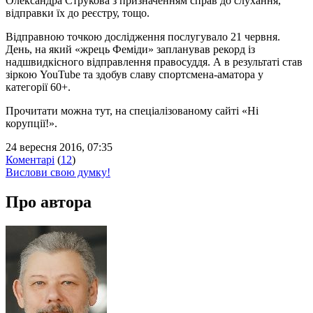
Олександра Струкова з призначенням справ до слухання,
відправки їх до реєстру, тощо.
Відправною точкою дослідження послугувало 21 червня.
День, на який «жрець Феміди» запланував рекорд із
надшвидкісного відправлення правосуддя. А в результаті став
зіркою YouTube та здобув славу спортсмена-аматора у
категорії 60+.
Прочитати можна тут, на спеціалізованому сайті «Ні
корупції!».
24 вересня 2016, 07:35
Коментарі
(
12
)
Вислови свою думку!
Про автора