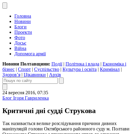
Головна
Новини
Блоги
Проекти
Фото
Досьє
Війна
Допомога армії
Новини Полтавщини:
Події
|
Політика і влада
|
Економіка і
бізнес
|
Спорт
|
Суспільство
|
Культура і освіта
|
Кримінал
|
Здоров’я
|
Цікавинки
|
Архів
24 вересня 2016, 07:35
Блог Ігоря Гавриленка
Критичні дні судді Струкова
Так називається велике розслідування причини дивних
маніпуляцій голови Октябрського районного суду м. Полтави