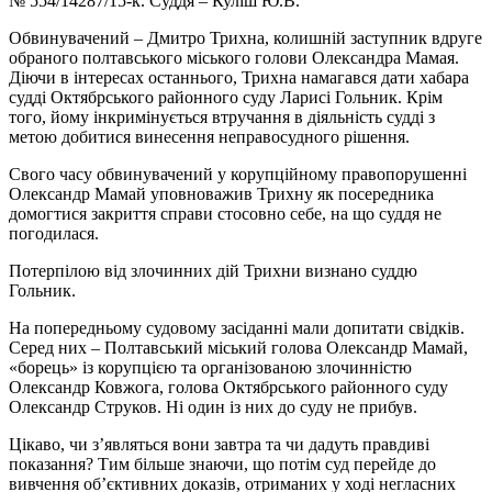
№ 554/14287/15-к. Суддя – Куліш Ю.В.
Обвинувачений – Дмитро Трихна, колишній заступник вдруге
обраного полтавського міського голови Олександра Мамая.
Діючи в інтересах останнього, Трихна намагався дати хабара
судді Октябрського районного суду Ларисі Гольник. Крім
того, йому інкримінується втручання в діяльність судді з
метою добитися винесення неправосудного рішення.
Свого часу обвинувачений у корупційному правопорушенні
Олександр Мамай уповноважив Трихну як посередника
домогтися закриття справи стосовно себе, на що суддя не
погодилася.
Потерпілою від злочинних дій Трихни визнано суддю
Гольник.
На попередньому судовому засіданні мали допитати свідків.
Серед них – Полтавський міський голова Олександр Мамай,
«борець» із корупцією та організованою злочинністю
Олександр Ковжога, голова Октябрського районного суду
Олександр Струков. Ні один із них до суду не прибув.
Цікаво, чи з’являться вони завтра та чи дадуть правдиві
показання? Тим більше знаючи, що потім суд перейде до
вивчення об’єктивних доказів, отриманих у ході негласних