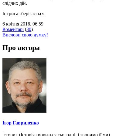
слідчих дій.
Інтрига зберігається.
6 квітня 2016, 06:59
Коментарі
(
30
)
Вислови свою думку!
Про автора
Ігор Гавриленко
історик (Історія твориться сьогодні, і творимо її ми)