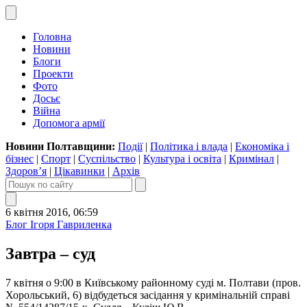
Головна
Новини
Блоги
Проекти
Фото
Досьє
Війна
Допомога армії
Новини Полтавщини:
Події
|
Політика і влада
|
Економіка і
бізнес
|
Спорт
|
Суспільство
|
Культура і освіта
|
Кримінал
|
Здоров’я
|
Цікавинки
|
Архів
6 квітня 2016, 06:59
Блог Ігоря Гавриленка
Завтра – суд
7 квітня о 9:00 в Київському районному суді м. Полтави (пров.
Хорольський, 6) відбудеться засідання у кримінальній справі