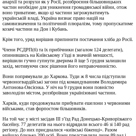
анархії та розрухи як у Росії, роззброєння більшовицьких
частин необхідне для уникнення громадянської війни, отож
воно триватиме, якщо ці частини загрожуватимуть
українській владі, Україна визнає право націй на
самовизначення та політичний плюралізм, тому пропускатиме
козачі частини на Дон і Кубань.
Крім того, уряд вирішив припинити постачання хліба до Росії.
Члени РСДРП(б) та їх прибічники (загалом 124 делегати),
опинившись на Київському з’їзді в значній меншості,
вирішили гучно гупнути дверима й іще 5 грудня залишили
захід, мотивуючи своє рішення його неправочинністю.
Вони попрямували до Харкова. Туди ж 8 числа підступили
червоногвардійські загони під командуванням Володимира
Антонова-Овсієнка. У ніч на 9 грудня вони повністю
заволоділи містом, роззброївши українізовані частини.
Харків, куди продовжували прибувати ешелони з червоними
військами, став форпостом більшовиків.
На той час у місті засідав III з’їзд Рад Донецько-Криворізького
басейну. 77 делегатів на нього відрядили всього 46 зі 140 рад
регіону. До них приєдналися «київські біженці». Разом
вийшло близько 200 осіб. Вони представляли лише 89 рад і