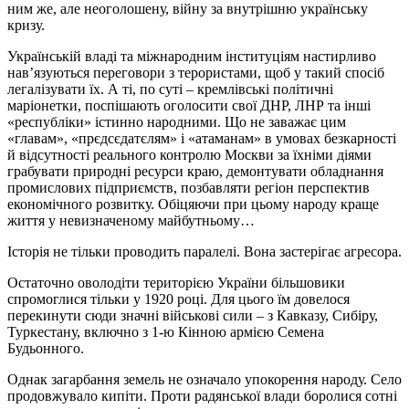
ним же, але неоголошену, війну за внутрішню українську
кризу.
Українській владі та міжнародним інституціям настирливо
нав’язуються переговори з терористами, щоб у такий спосіб
легалізувати їх. А ті, по суті – кремлівські політичні
маріонетки, поспішають оголосити свої ДНР, ЛНР та інші
«республіки» істинно народними. Що не заважає цим
«главам», «прєдсєдатєлям» і «атаманам» в умовах безкарності
й відсутності реального контролю Москви за їхніми діями
грабувати природні ресурси краю, демонтувати обладнання
промислових підприємств, позбавляти регіон перспектив
економічного розвитку. Обіцяючи при цьому народу краще
життя у невизначеному майбутньому…
Історія не тільки проводить паралелі. Вона застерігає агресора.
Остаточно оволодіти територією України більшовики
спромоглися тільки у 1920 році. Для цього їм довелося
перекинути сюди значні військові сили – з Кавказу, Сибіру,
Туркестану, включно з 1-ю Кінною армією Семена
Будьонного.
Однак загарбання земель не означало упокорення народу. Село
продовжувало кипіти. Проти радянської влади боролися сотні