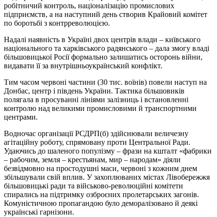
робітничий контроль, націоналізацію промислових
підприємств, а на наступний день створив Крайовий комітет
по боротьбі з контрреволюцією.
Надалі наявність в Україні двох центрів влади – київського
національного та харківського радянського – дала змогу владі
більшовицької Росії формально залишатись осторонь війни,
видавати її за внутрішньоукраїнський конфлікт.
Тим часом червоні частини (30 тис. воїнів) повели наступ на
Донбас, центр і південь України. Тактика більшовиків
полягала в просуванні лініями залізниць і встановленні
контролю над великими промисловими й транспортними
центрами.
Водночас організації РСДРП(б) здійснювали величезну
агітаційну роботу, спрямовану проти Центральної Ради.
Удаючись до шаленого популізму – фрази на кшталт «фабрики
– рабочим, земля – крестьянам, мир – народам» діяли
безвідмовно на простодушні маси, червоні з кожним днем
збільшували свій вплив. У захоплюваних містах Лівобережжя
більшовицькі ради та військово-революційні комітети
спирались на підтримку озброєних пролетарських загонів.
Комуністичною пропагандою було деморалізовано й деякі
українські гарнізони.