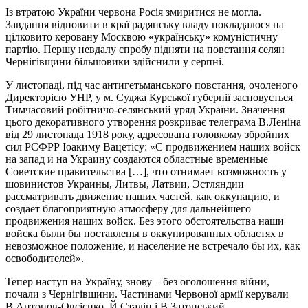
Із втратою України червона Росія змиритися не могла.
Завдання відновити в краї радянську владу покладалося на
цілковито керовану Москвою «українську» комуністичну
партію. Першу невдалу спробу підняти на повстання селян
Чернігівщини більшовики здійснили у серпні.
У листопаді, під час антигетьманського повстання, очоленого
Директорією УНР, у м. Суджа Курської губернії засновується
Тимчасовий робітничо-селянський уряд України. Значення
цього декоративного утворення розкриває телеграма В.Леніна
від 29 листопада 1918 року, адресована головкому збройних
сил РСФРР Іоакиму Вацетісу: «С продвижением наших войск
на запад и на Украину создаются областные временные
Советские правительства […], что отнимает возможность у
шовинистов Украины, Литвы, Латвии, Эстляндии
рассматривать движение наших частей, как оккупацию, и
создает благоприятную атмосферу для дальнейшего
продвижения наших войск. Без этого обстоятельства наши
войска были бы поставлены в оккупированных областях в
невозможное положение, и население не встречало бы их, как
освободителей».
Тепер наступ на Україну, знову – без оголошення війни,
почали з Чернігівщини. Частинами Червоної армії керували
В.Антонов-Овсієнко, Й.Сталін і В.Затонський.