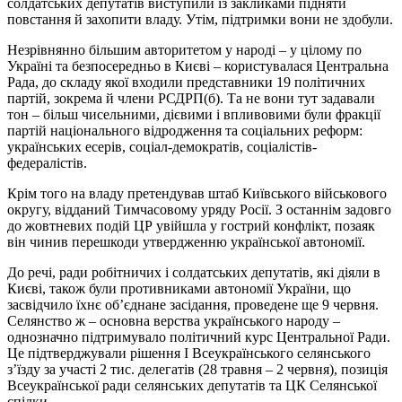
солдатських депутатів виступили із закликами підняти
повстання й захопити владу. Утім, підтримки вони не здобули.
Незрівнянно більшим авторитетом у народі – у цілому по
Україні та безпосередньо в Києві – користувалася Центральна
Рада, до складу якої входили представники 19 політичних
партій, зокрема й члени РСДРП(б). Та не вони тут задавали
тон – більш чисельними, дієвими і впливовими були фракції
партій національного відродження та соціальних реформ:
українських есерів, соціал-демократів, соціалістів-
федералістів.
Крім того на владу претендував штаб Київського військового
округу, відданий Тимчасовому уряду Росії. З останнім задовго
до жовтневих подій ЦР увійшла у гострий конфлікт, позаяк
він чинив перешкоди утвердженню української автономії.
До речі, ради робітничих і солдатських депутатів, які діяли в
Києві, також були противниками автономії України, що
засвідчило їхнє об’єднане засідання, проведене ще 9 червня.
Селянство ж – основна верства українського народу –
однозначно підтримувало політичний курс Центральної Ради.
Це підтверджували рішення I Всеукраїнського селянського
з’їзду за участі 2 тис. делегатів (28 травня – 2 червня), позиція
Всеукраїнської ради селянських депутатів та ЦК Селянської
спілки.