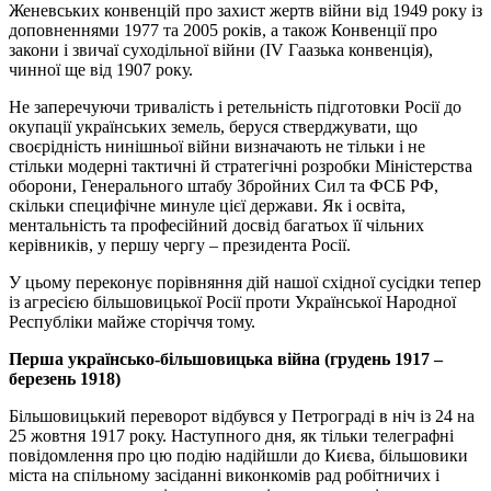
Женевських конвенцій про захист жертв війни від 1949 року із
доповненнями 1977 та 2005 років, а також Конвенції про
закони і звичаї суходільної війни (IV Гаазька конвенція),
чинної ще від 1907 року.
Не заперечуючи тривалість і ретельність підготовки Росії до
окупації українських земель, беруся стверджувати, що
своєрідність нинішньої війни визначають не тільки і не
стільки модерні тактичні й стратегічні розробки Міністерства
оборони, Генерального штабу Збройних Сил та ФСБ РФ,
скільки специфічне минуле цієї держави. Як і освіта,
ментальність та професійний досвід багатьох її чільних
керівників, у першу чергу – президента Росії.
У цьому переконує порівняння дій нашої східної сусідки тепер
із агресією більшовицької Росії проти Української Народної
Республіки майже сторіччя тому.
Перша українсько-більшовицька війна (грудень 1917 –
березень 1918)
Більшовицький переворот відбувся у Петрограді в ніч із 24 на
25 жовтня 1917 року. Наступного дня, як тільки телеграфні
повідомлення про цю подію надійшли до Києва, більшовики
міста на спільному засіданні виконкомів рад робітничих і