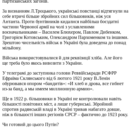
партизанських загонів.
За визнанням Л.Троцького, українські повстанці відтягнули на
себе втричі більше збройних сил більшовиків, ніж уся
Антанта. Проти бунтівників кидалися найбільш боєздатні
частини Червоної армії на чолі з уславленими
воєначальниками – Василем Блюхером, Павлом Дибенком,
Григорієм Котовським, Олександром Пархоменком та іншими.
Зрештою чисельність військ в Україні була доведена до понад
мільйону.
Війська використовувалися й для реквізиції хліба. Але його
ще треба було якось вивозити з України.
У телеграмі до заступника голови Реввійськради РСФРР
Ефраїма Склянського від 6 лютого 1921 року В.Ленін
обурювався опором «бандитів»: «И хлеб и дрова, все гибнет
из-за банд, а мы имеем миллионную армию».
Ще в 1922 р. більшовики в Україні не контролювали навіть
більшості повітових міст, а лише губернські. Збройний
спротив радянській владі в Україні тривав набагато довше,
ніж в більшості інших регіонів СРСР – фактично до 1923 року.
Чи готовий до цього Путін?