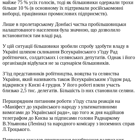
майже 75 % усіх голосів, тоді як більшовики одержали трохи
більше 10 % (в основному їх підтримали російськомовні
виборці, працівники промислових підприємств).
Лише в пролетарському Донбасі частка пробільшовицьки
налаштованого населення була значною, що дозволило
встановитися там владі рад.
У цій ситуації більшовики зробили спробу здобути владу в
Україні шляхом скликання Всеукраїнського з’їзду Рад
робітничих, солдатських і селянських депутатів. Однак і його
організація відбулася не за сценарієм більшовиків.
З’їзд представників робітництва, вояцтва та селянства
України, який називають також Всеукраїнським з’їздом рад,
відкрився у Києві 4 грудня. У його роботі взяли участь
близько 2,5 тис. делегатів. Більшість із них становили селяни.
Першорядним питанням роботи з’їзду стала реакція на
«Маніфест до українського народу з ультимативними
вимогами до Української ради», що того ж дня надійшов
телеграфом до Києва за підписами голови Раднаркому
В.Ульянова (Леніна) та народного комісару з іноземних справ
Л.Троцького.
Петроград зажадав припинення роззброєння радянських,