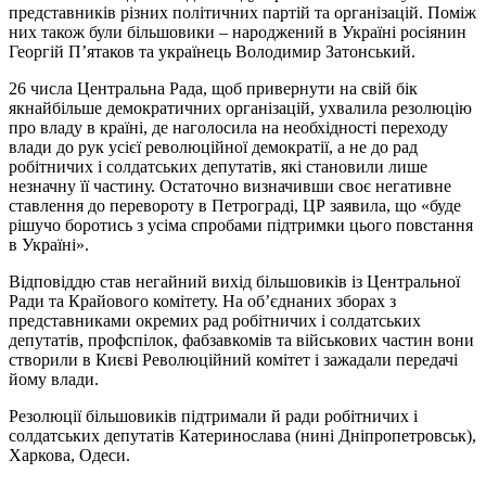
представників різних політичних партій та організацій. Поміж
них також були більшовики – народжений в Україні росіянин
Георгій П’ятаков та українець Володимир Затонський.
26 числа Центральна Рада, щоб привернути на свій бік
якнайбільше демократичних організацій, ухвалила резолюцію
про владу в країні, де наголосила на необхідності переходу
влади до рук усієї революційної демократії, а не до рад
робітничих і солдатських депутатів, які становили лише
незначну її частину. Остаточно визначивши своє негативне
ставлення до перевороту в Петрограді, ЦР заявила, що «буде
рішучо боротись з усіма спробами підтримки цього повстання
в Україні».
Відповіддю став негайний вихід більшовиків із Центральної
Ради та Крайового комітету. На об’єднаних зборах з
представниками окремих рад робітничих і солдатських
депутатів, профспілок, фабзавкомів та військових частин вони
створили в Києві Революційний комітет і зажадали передачі
йому влади.
Резолюції більшовиків підтримали й ради робітничих і
солдатських депутатів Катеринослава (нині Дніпропетровськ),
Харкова, Одеси.