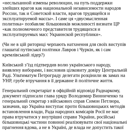
«неслыханной измены революции, на путь поддержки
злейших врагов как национальной независимости народов
России, так и Советской власти, врагов трудящейся и
эксплуатируемой массы». І саме ця «двусмысленная
политика» позбавляє більшовиків можливості визнати ЦР
«как полномочного представителя трудящихся и
эксплуатируемых масс Украинской республики».
(Чи не в цій риториці черпають натхнення для своїх виступів
глашатаї путінської політики Лавров і Чуркін, як і сам
кремлівський лідер?)
Київський з’їзд підтвердив волю українського народу,
виявлену виборами, і висловив цілковиту довіру Центральній
Раді. Ультиматум Петрограду делегати розцінили як замах на
УНР, грубе втручання в її державне й політичне життя.
Генеральний секретаріат в офіційній відповіді Раднаркому,
документ підписали глава уряду Володимир Винниченко та
генеральний секретар з військових справ Симон Петлюра,
зазначив, що Україна виступає проти більшовицьких методів
встановлення влади, Рада народних комісарів Росії не має
права втручатися у внутрішні справи України, російські
більшовицькі частини повинні реалізовувати свої національні
прагнення вдома, а не в Україні, де влада не допустить такої