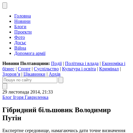
Головна
Новини
Блоги
Проекти
Фото
Досьє
Війна
Допомога армії
Новини Полтавщини:
Події
|
Політика і влада
|
Економіка і
бізнес
|
Спорт
|
Суспільство
|
Культура і освіта
|
Кримінал
|
Здоров’я
|
Цікавинки
|
Архів
29 листопада 2014, 21:33
Блог Ігоря Гавриленка
Гібридний більшовик Володимир
Путін
Експертне середовище, намагаючись дати точне визначення