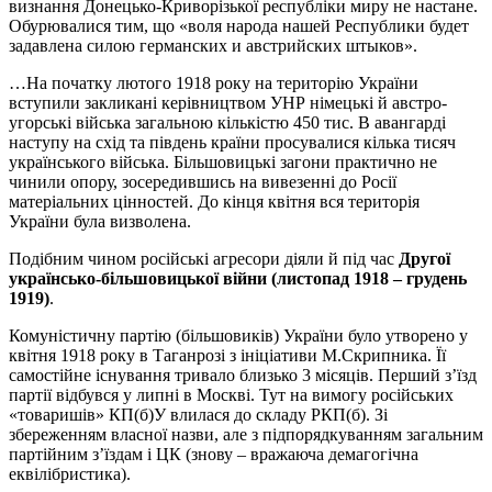
визнання Донецько-Криворізької республіки миру не настане.
Обурювалися тим, що «воля народа нашей Республики будет
задавлена силою германских и австрийских штыков».
…На початку лютого 1918 року на територію України
вступили закликані керівництвом УНР німецькі й австро-
угорські війська загальною кількістю 450 тис. В авангарді
наступу на схід та південь країни просувалися кілька тисяч
українського війська. Більшовицькі загони практично не
чинили опору, зосередившись на вивезенні до Росії
матеріальних цінностей. До кінця квітня вся територія
України була визволена.
Подібним чином російські агресори діяли й під час
Другої
українсько-більшовицької війни (листопад 1918 – грудень
1919)
.
Комуністичну партію (більшовиків) України було утворено у
квітня 1918 року в Таганрозі з ініціативи М.Скрипника. Її
самостійне існування тривало близько 3 місяців. Перший з’їзд
партії відбувся у липні в Москві. Тут на вимогу російських
«товаришів» КП(б)У влилася до складу РКП(б). Зі
збереженням власної назви, але з підпорядкуванням загальним
партійним з’їздам і ЦК (знову – вражаюча демагогічна
еквілібристика).