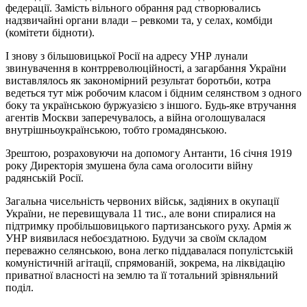
федерації. Замість вільного обрання рад створювались
надзвичайні органи влади – ревкоми та, у селах, комбіди
(комітети бідноти).
І знову з більшовицької Росії на адресу УНР лунали
звинувачення в контрреволюційності, а загарбання України
виставлялось як закономірний результат боротьби, котра
ведеться тут між робочим класом і бідним селянством з одного
боку та українською буржуазією з іншого. Будь-яке втручання
агентів Москви заперечувалось, а війна оголошувалася
внутрішньоукраїнською, тобто громадянською.
Зрештою, розраховуючи на допомогу Антанти, 16 січня 1919
року Директорія змушена була сама оголосити війну
радянській Росії.
Загальна чисельність червоних військ, задіяних в окупації
України, не перевищувала 11 тис., але вони спиралися на
підтримку пробільшовицького партизанського руху. Армія ж
УНР виявилася небоєздатною. Будучи за своїм складом
переважно селянською, вона легко піддавалася популістській
комуністичній агітації, спрямованій, зокрема, на ліквідацію
приватної власності на землю та її тотальний зрівняльний
поділ.