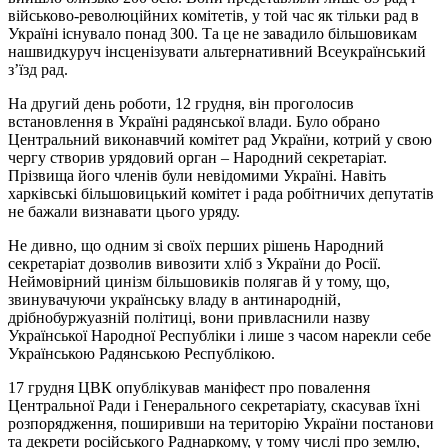
військово-революційних комітетів, у той час як тільки рад в
Україні існувало понад 300. Та це не завадило більшовикам
нашвидкуруч інсценізувати альтернативний Всеукраїнський
з’їзд рад.
На другий день роботи, 12 грудня, він проголосив
встановлення в Україні радянської влади. Було обрано
Центральний виконавчий комітет рад України, котрий у свою
чергу створив урядовий орган – Народний секретаріат.
Прізвища його членів були невідомими Україні. Навіть
харківські більшовицький комітет і рада робітничих депутатів
не бажали визнавати цього уряду.
Не дивно, що одним зі своїх перших рішень Народний
секретаріат дозволив вивозити хліб з України до Росії.
Неймовірний цинізм більшовиків полягав й у тому, що,
звинувачуючи українську владу в антинародній,
дрібнобуржуазній політиці, вони привласнили назву
Української Народної Республіки і лише з часом нарекли себе
Українською Радянською Республікою.
17 грудня ЦВК опублікував маніфест про повалення
Центральної Ради і Генерального секретаріату, скасував їхні
розпорядження, поширивши на територію України постанови
та декрети російського Раднаркому, у тому числі про землю,