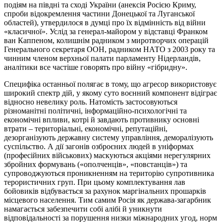
подіям на півдні та сході України (анексія Росією Криму,
спроби відокремлення частини Донецької та Луганської
областей), утвердилося в думці про їх відмінність від війни
«класичної». Услід за генерал-майором у відставці Франком
ван Каппеном, колишнім радником з миротворчих операцій
Генерального секретаря ООН, радником НАТО з 2003 року та
чинним членом верхньої палати парламенту Нідерландів,
аналітики все частіше говорять про війну «гібридну».
Специфіка останньої полягає в тому, що агресор використовує
широкий спектр дій, у якому суто воєнний компонент відіграє
відносно невелику роль. Натомість застосовуються
різноманітні політичні, інформаційно-психологічні та
економічні впливи, котрі й завдають противнику основні
втрати – територіальні, економічні, репутаційні,
дезорганізують державну систему управління, деморалізують
суспільство. А дії загонів озброєних людей в уніформах
(професійних військових) маскуються акціями нерегулярних
збройних формувань («ополченців», «повстанців») та
супроводжуються проникненням на територію супротивника
терористичних груп. При цьому комплектування лав
бойовиків відбувається за рахунок маргінальних прошарків
місцевого населення. Тим самим Росія як держава-загарбник
намагається забезпечити собі алібі й уникнути
відповідальності за порушення низки міжнародних угод, норм