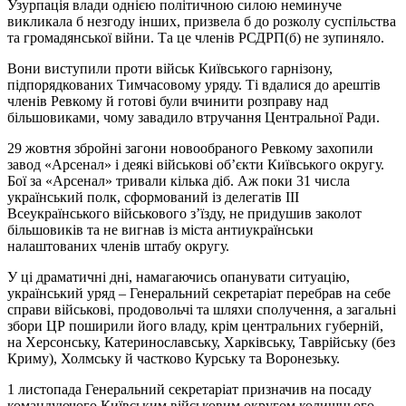
Узурпація влади однією політичною силою неминуче
викликала б незгоду інших, призвела б до розколу суспільства
та громадянської війни. Та це членів РСДРП(б) не зупиняло.
Вони виступили проти військ Київського гарнізону,
підпорядкованих Тимчасовому уряду. Ті вдалися до арештів
членів Ревкому й готові були вчинити розправу над
більшовиками, чому завадило втручання Центральної Ради.
29 жовтня збройні загони новообраного Ревкому захопили
завод «Арсенал» і деякі військові об’єкти Київського округу.
Бої за «Арсенал» тривали кілька діб. Аж поки 31 числа
український полк, сформований із делегатів ІІІ
Всеукраїнського військового з’їзду, не придушив заколот
більшовиків та не вигнав із міста антиукраїнськи
налаштованих членів штабу округу.
У ці драматичні дні, намагаючись опанувати ситуацію,
український уряд – Генеральний секретаріат перебрав на себе
справи військові, продовольчі та шляхи сполучення, а загальні
збори ЦР поширили його владу, крім центральних губерній,
на Херсонську, Катеринославську, Харківську, Таврійську (без
Криму), Холмську й частково Курську та Воронезьку.
1 листопада Генеральний секретаріат призначив на посаду
командуючого Київським військовим округом колишнього