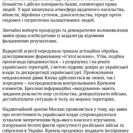
більшістю і дійсно попирають базові, елементарні права
людей. У краї запанувала атмосфера щоденного насильства,
вбивств, збройних сутичок, доносительства, терору проти
свідомих і патріотично налаштованих людей.
Звичайні виборчі процедури та демократичне волевиявлення
заміні ерзац-плебісцитами із заздалегідь відомими
фальшивими результатами.
Відкритій агресії передувала тривала агітаційна обробка,
цілеспрямоване формування «п’ятої колони». Утім, подібна
пропаганда продовжується – з розрахунку і на решту
українських територій, з метою підриву довіри до української
влади та дискредитації української ідеї. Провокування
невдоволення діями Києва здійснюється як ззовні, так і
зсередини – посередництвом контрольованих Кремлем
елементів. Брехливі інформаційні «вкидування» мають
завдання розкласти опір суспільства, деморалізувати військо,
дестабілізувати ситуацію в тилу, на мирних територіях.
Надзвичайний цинізм Москви проявляється у тому, що заяви
про нелегітимність української влади супроводжуються
зухвалим запереченням будь-якого власного втручання,
ігноруванні безлічі фактів присутності російських військ та
озброєння в Україні. Кремль продовжує видавати інспіровану