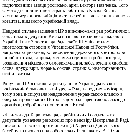
підполковника авіації російської армії Віктора Павленка. Того
самого дня припинився страйк робітників Києва. Значна
частина червоногвардійців міста перейшла до загонів вільного
козацтва, відданого українській владі.
Невдовзі спільне засідання ЦР з виконкомами рад робітничих і
солдатських депутатів Києва визнало її крайовою владою в
Україні. І вже 7 листопада Рада своїм ІІІ Універсалом
проголосила створення Української Народної Республіки,
націоналізацію землі, встановлення державного контролю за
виробництвом, запровадження 8-годинного робочого дня,
розширення місцевого самоврядування, забезпечення свободи
слова, друку, віри, зібрань, союзів, страйків, недоторканність
особи і житла.
Рішучі дії ЦР зі стабілізації ситуації в Україні дратували
російський більшовицький уряд – Раду народних комісарів,
тому вона інспірувала невдоволення українською владою з
боку контрольованих Петроградом рад і зрештою вдалася до
організації збройного повстання в Києві.
24 листопада Харківська рада робітничих і солдатських
депутатів ухвалила резолюцію про недовіру Центральній Раді,
висловила протест проти анексії (!) Харкова і Донецького
басейну та визнала над собою владу Раднаркому. А 29 числа