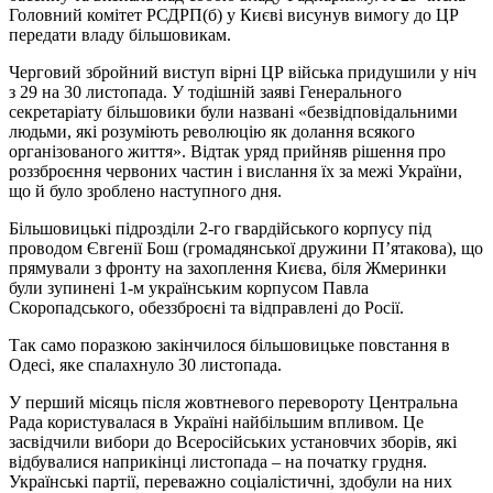
Головний комітет РСДРП(б) у Києві висунув вимогу до ЦР
передати владу більшовикам.
Черговий збройний виступ вірні ЦР війська придушили у ніч
з 29 на 30 листопада. У тодішній заяві Генерального
секретаріату більшовики були названі «безвідповідальними
людьми, які розуміють революцію як долання всякого
організованого життя». Відтак уряд прийняв рішення про
роззброєння червоних частин і вислання їх за межі України,
що й було зроблено наступного дня.
Більшовицькі підрозділи 2-го гвардійського корпусу під
проводом Євгенії Бош (громадянської дружини П’ятакова), що
прямували з фронту на захоплення Києва, біля Жмеринки
були зупинені 1-м українським корпусом Павла
Скоропадського, обеззброєні та відправлені до Росії.
Так само поразкою закінчилося більшовицьке повстання в
Одесі, яке спалахнуло 30 листопада.
У перший місяць після жовтневого перевороту Центральна
Рада користувалася в Україні найбільшим впливом. Це
засвідчили вибори до Всеросійських установчих зборів, які
відбувалися наприкінці листопада – на початку грудня.
Українські партії, переважно соціалістичні, здобули на них