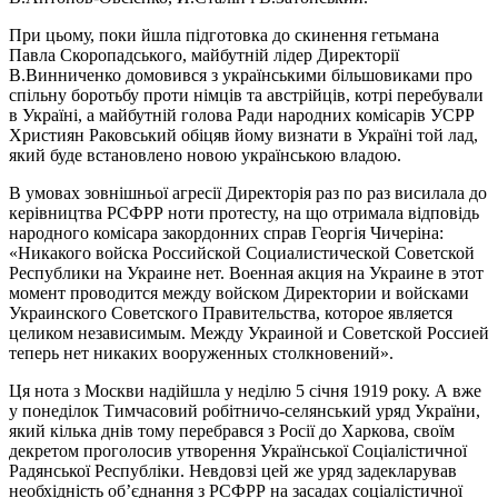
При цьому, поки йшла підготовка до скинення гетьмана
Павла Скоропадського, майбутній лідер Директорії
В.Винниченко домовився з українськими більшовиками про
спільну боротьбу проти німців та австрійців, котрі перебували
в Україні, а майбутній голова Ради народних комісарів УСРР
Християн Раковський обіцяв йому визнати в Україні той лад,
який буде встановлено новою українською владою.
В умовах зовнішньої агресії Директорія раз по раз висилала до
керівництва РСФРР ноти протесту, на що отримала відповідь
народного комісара закордонних справ Георгія Чичеріна:
«Никакого войска Российской Социалистической Советской
Республики на Украине нет. Военная акция на Украине в этот
момент проводится между войском Директории и войсками
Украинского Советского Правительства, которое является
целиком независимым. Между Украиной и Советской Россией
теперь нет никаких вооруженных столкновений».
Ця нота з Москви надійшла у неділю 5 січня 1919 року. А вже
у понеділок Тимчасовий робітничо-селянський уряд України,
який кілька днів тому перебрався з Росії до Харкова, своїм
декретом проголосив утворення Української Соціалістичної
Радянської Республіки. Невдовзі цей же уряд задекларував
необхідність об’єднання з РСФРР на засадах соціалістичної