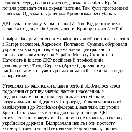
велика та середня сільськогосподарська власність. Країна
почала розпадатися на окремі частини. Так, були проголошені
радянські Одеська та Донецько-Криворізька республіки.
ДКР теж виникла у Харкові – на IV з’їзді Рад робітничих і
селянських депутатів Донецького та Криворізького басейнів.
Наміри відокремлення від України її східної частини, включно
з Катеринославом, Харковом, Полтавою, Сумами, обурювали
українських комуністів, зокрема члена Центрального
виконавчого комітету Рад України Миколу Скрипника.
Натомість ініціатор ДКР російський професійний
революціонер Федір Сергєєв (Артем) дорікав йому
націоналізмом та – уявіть розмах демагогії! – схильністю до
сепаратизму.
Утвердження радянської влади в регіоні відбувалося через
подолання спротиву значної частини населення. У
подальшому маріонеткові керівники «республіки»,
розраховуючи на підтримку Петрограда й включення своєї
квазідержави до Російської федерації, заявляли, що умови
Брест-Литовського мирного договору території ДКР
стосуватися не можуть, оскільки вона не входить до складу
української держави. Відправляли навіть ноти протесту
кайзеру Німеччини, а Центральній Раді заявляли, що без