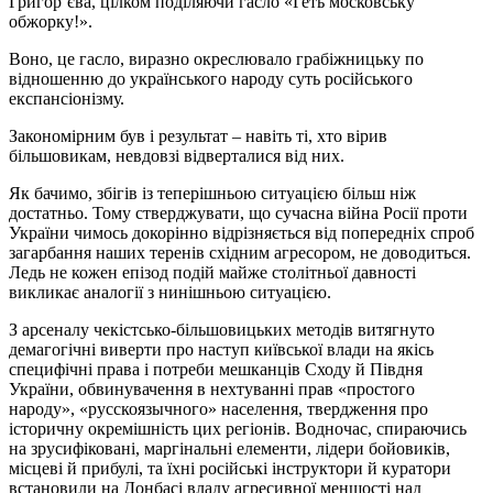
Григор’єва, цілком поділяючи гасло «Геть московську
обжорку!».
Воно, це гасло, виразно окреслювало грабіжницьку по
відношенню до українського народу суть російського
експансіонізму.
Закономірним був і результат – навіть ті, хто вірив
більшовикам, невдовзі відверталися від них.
Як бачимо, збігів із теперішньою ситуацією більш ніж
достатньо. Тому стверджувати, що сучасна війна Росії проти
України чимось докорінно відрізняється від попередніх спроб
загарбання наших теренів східним агресором, не доводиться.
Ледь не кожен епізод подій майже столітньої давності
викликає аналогії з нинішньою ситуацією.
З арсеналу чекістсько-більшовицьких методів витягнуто
демагогічні виверти про наступ київської влади на якісь
специфічні права і потреби мешканців Сходу й Півдня
України, обвинувачення в нехтуванні прав «простого
народу», «русскоязычного» населення, твердження про
історичну окремішність цих регіонів. Водночас, спираючись
на зрусифіковані, маргінальні елементи, лідери бойовиків,
місцеві й прибулі, та їхні російські інструктори й куратори
встановили на Донбасі владу агресивної меншості над