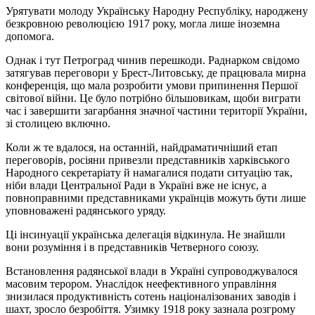
Урятувати молоду Українську Народну Республіку, народжену
безкровною революцією 1917 року, могла лише іноземна
допомога.
Однак і тут Петроград чинив перешкоди. Раднарком свідомо
затягував переговори у Брест-Литовську, де працювала мирна
конференція, що мала розробити умови припинення Першої
світової війни. Це було потрібно більшовикам, щоби виграти
час і завершити загарбання значної частини території України,
зі столицею включно.
Коли ж те вдалося, на останній, найдраматичніший етап
переговорів, росіяни привезли представників харківського
Народного секретаріату й намагалися подати ситуацію так,
ніби влади Центральної Ради в Україні вже не існує, а
повноправними представниками українців можуть бути лише
уповноважені радянського уряду.
Ці інсинуації українська делегація відкинула. Не знайшли
вони розуміння і в представників Четверного союзу.
Встановлення радянської влади в Україні супроводжувалося
масовим терором. Унаслідок неефективного управління
знизилася продуктивність сотень націоналізованих заводів і
шахт, зросло безробіття. Узимку 1918 року зазнала розгрому