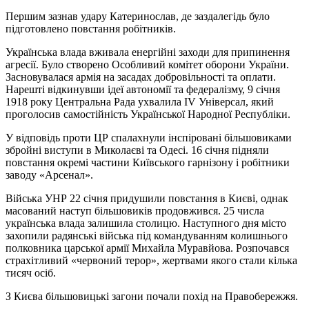
Першим зазнав удару Катеринослав, де заздалегідь було
підготовлено повстання робітників.
Українська влада вживала енергійні заходи для припинення
агресії. Було створено Особливий комітет оборони України.
Засновувалася армія на засадах добровільності та оплати.
Нарешті відкинувши ідеї автономії та федералізму, 9 січня
1918 року Центральна Рада ухвалила ІV Універсал, який
проголосив самостійність Української Народної Республіки.
У відповідь проти ЦР спалахнули інспіровані більшовиками
збройні виступи в Миколаєві та Одесі. 16 січня підняли
повстання окремі частини Київського гарнізону і робітники
заводу «Арсенал».
Війська УНР 22 січня придушили повстання в Києві, однак
масований наступ більшовиків продовжився. 25 числа
українська влада залишила столицю. Наступного дня місто
захопили радянські війська під командуванням колишнього
полковника царської армії Михайла Муравйова. Розпочався
страхітливий «червоний терор», жертвами якого стали кілька
тисяч осіб.
З Києва більшовицькі загони почали похід на Правобережжя.