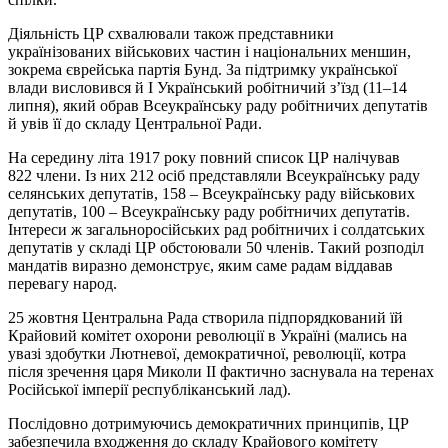
Діяльність ЦР схвалювали також представники
українізованих військових частин і національних меншин,
зокрема єврейська партія Бунд. За підтримку української
влади висловився й I Український робітничий з’їзд (11–14
липня), який обрав Всеукраїнську раду робітничих депутатів
й увів її до складу Центральної Ради.
На середину літа 1917 року повний список ЦР налічував
822 члени. Із них 212 осіб представляли Всеукраїнську раду
селянських депутатів, 158 – Всеукраїнську раду військових
депутатів, 100 – Всеукраїнську раду робітничих депутатів.
Інтереси ж загальноросійських рад робітничих і солдатських
депутатів у складі ЦР обстоювали 50 членів. Такий розподіл
мандатів виразно демонструє, яким саме радам віддавав
перевагу народ.
25 жовтня Центральна Рада створила підпорядкований їй
Крайовий комітет охорони революції в Україні (мались на
увазі здобутки Лютневої, демократичної, революції, котра
після зречення царя Миколи II фактично заснувала на теренах
Російської імперії республіканський лад).
Послідовно дотримуючись демократичних принципів, ЦР
забезпечила входження до складу Крайового комітету