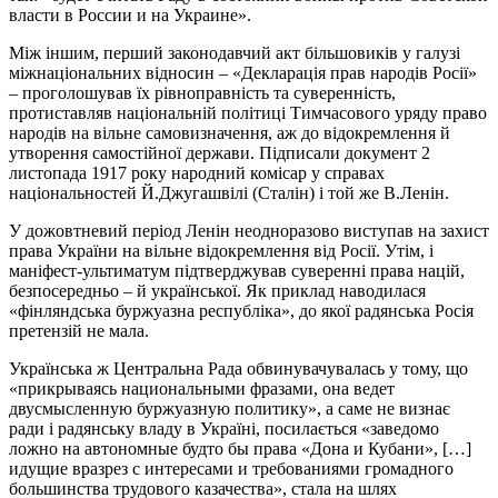
власти в России и на Украине».
Між іншим, перший законодавчий акт більшовиків у галузі
міжнаціональних відносин – «Декларація прав народів Росії»
– проголошував їх рівноправність та суверенність,
протиставляв національній політиці Тимчасового уряду право
народів на вільне самовизначення, аж до відокремлення й
утворення самостійної держави. Підписали документ 2
листопада 1917 року народний комісар у справах
національностей Й.Джугашвілі (Сталін) і той же В.Ленін.
У дожовтневий період Ленін неодноразово виступав на захист
права України на вільне відокремлення від Росії. Утім, і
маніфест-ультиматум підтверджував суверенні права націй,
безпосередньо – й української. Як приклад наводилася
«фінляндська буржуазна республіка», до якої радянська Росія
претензій не мала.
Українська ж Центральна Рада обвинувачувалась у тому, що
«прикрываясь национальными фразами, она ведет
двусмысленную буржуазную политику», а саме не визнає
ради і радянську владу в Україні, посилається «заведомо
ложно на автономные будто бы права «Дона и Кубани», […]
идущие вразрез с интересами и требованиями громадного
большинства трудового казачества», стала на шлях