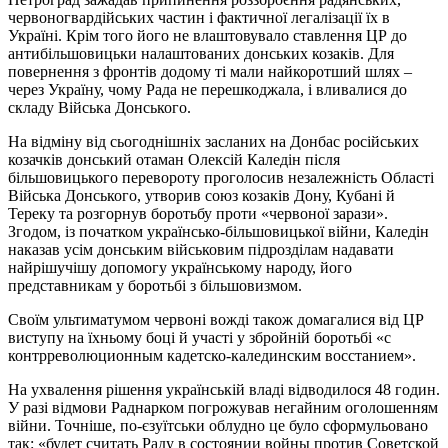
червоногвардійських частин і фактичної легалізації їх в
Україні. Крім того його не влаштовувало ставлення ЦР до
антибільшовицьки налаштованих донських козаків. Для
повернення з фронтів додому ті мали найкоротший шлях –
через Україну, чому Рада не перешкоджала, і вливалися до
складу Війська Донського.
На відміну від сьогоднішніх засланих на Донбас російських
козачків донський отаман Олексій Каледін після
більшовицького перевороту проголосив незалежність Області
Війська Донського, утворив союз козаків Дону, Кубані й
Тереку та розгорнув боротьбу проти «червоної зарази».
Згодом, із початком українсько-більшовицької війни, Каледін
наказав усім донським військовим підрозділам надавати
найрішучішу допомогу українському народу, його
представникам у боротьбі з більшовизмом.
Своїм ультиматумом червоні вожді також домагалися від ЦР
виступу на їхньому боці й участі у збройній боротьбі «с
контрреволюционным кадетско-калединским восстанием».
На ухвалення рішення українській владі відводилося 48 годин.
У разі відмови Раднарком погрожував негайним оголошенням
війни. Точніше, по-єзуїтськи облудно це було сформульовано
так: «будет считать Раду в состоянии войны против Советской