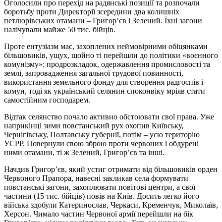
Оголосили про перехід на радянські позиції та розпочали
боротьбу проти Директорії зсередини два колишніх
петлюрівських отамани – Григор’єв і Зелений. Їхні загони
налічували майже 50 тис. бійців.
Проте ентузіазм мас, захоплених неймовірними обіцянками
більшовиків, ущух, щойно ті перейшли до політики «воєнного
комунізму»: продрозкладок, одержавлення промисловості та
землі, запровадження загальної трудової повинності,
використання земельного фонду для створення радгоспів і
комун, тоді як український селянин споконвіку мріяв стати
самостійним господарем.
Відтак селянство почало активно обстоювати свої права. Уже
наприкінці зими повстанський рух охопив Київську,
Чернігівську, Полтавську губернії, потім – усю територію
УСРР. Повернули свою зброю проти червоних і обдурені
ними отамани, ті ж Зелений, Григор’єв та інші.
Начдив Григор’єв, який устиг отримати від більшовиків орден
Червоного Прапора, навесні закликав села формувати
повстанські загони, захоплювати повітові центри, а свої
частини (15 тис. бійців) повів на Київ. Досить легко його
війська здобули Катеринослав, Черкаси, Кременчук, Миколаїв,
Херсон. Чимало частин Червоної армії перейшли на бік