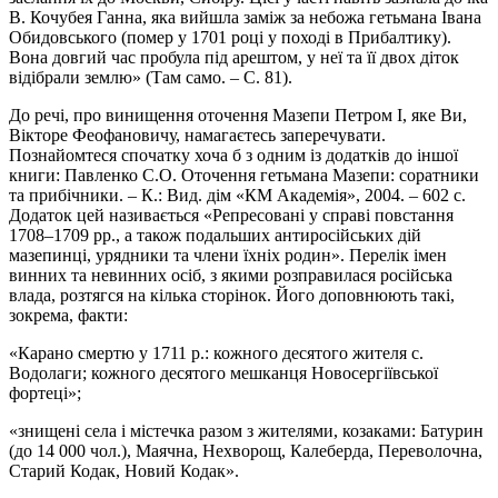
В. Кочубея Ганна, яка вийшла заміж за небожа гетьмана Івана
Обидовського (помер у 1701 році у поході в Прибалтику).
Вона довгий час пробула під арештом, у неї та її двох діток
відібрали землю» (Там само. – С. 81).
До речі, про винищення оточення Мазепи Петром I, яке Ви,
Вікторе Феофановичу, намагаєтесь заперечувати.
Познайомтеся спочатку хоча б з одним із додатків до іншої
книги: Павленко С.О. Оточення гетьмана Мазепи: соратники
та прибічники. – К.: Вид. дім «КМ Академія», 2004. – 602 с.
Додаток цей називається «Репресовані у справі повстання
1708–1709 рр., а також подальших антиросійських дій
мазепинці, урядники та члени їхніх родин». Перелік імен
винних та невинних осіб, з якими розправилася російська
влада, розтягся на кілька сторінок. Його доповнюють такі,
зокрема, факти:
«Карано смертю у 1711 р.: кожного десятого жителя с.
Водолаги; кожного десятого мешканця Новосергіївської
фортеці»;
«знищені села і містечка разом з жителями, козаками: Батурин
(до 14 000 чол.), Маячна, Нехворощ, Калеберда, Переволочна,
Старий Кодак, Новий Кодак».