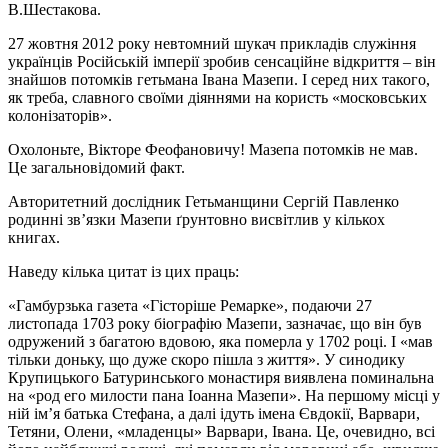
В.Шестакова.
27 жовтня 2012 року невтомний шукач прикладів служіння
українців Російській імперії зробив сенсаційне відкриття – він
знайшов потомків гетьмана Івана Мазепи. І серед них такого,
як треба, славного своїми діяннями на користь «московських
колонізаторів».
Охолоньте, Вікторе Феофановичу! Мазепа потомків не мав.
Це загальновідомий факт.
Авторитетний дослідник Гетьманщини Сергій Павленко
родинні зв’язки Мазепи ґрунтовно висвітлив у кількох
книгах.
Наведу кілька цитат із цих праць:
«Гамбурзька газета «Гісторіше Ремарке», подаючи 27
листопада 1703 року біографію Мазепи, зазначає, що він був
одружений з багатою вдовою, яка померла у 1702 році. І «мав
тільки доньку, що дуже скоро пішла з життя». У синодику
Крупицького Батуринського монастиря виявлена поминальна
на «род его милости пана Іоанна Мазепи». На першому місці у
ній ім’я батька Стефана, а далі ідуть імена Євдокії, Варвари,
Тетяни, Олени, «младенцы» Варвари, Івана. Це, очевидно, всі