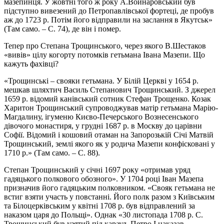
мазепинця. У жовтні того ж року А.Войнаровський був
підступно вивезений до Петропавлівської фортеці, де пробув
аж до 1723 р. Потім його відправили на заслання в Якутськ»
(Там само. – С. 74), де він і помер.
Тепер про Степана Трощинського, через якого В.Шестаков
«вивів» цілу когорту потомків гетьмана Івана Мазепи. Що
кажуть фахівці?
«Трощинські – свояки гетьмана. У Білій Церкві у 1654 р.
мешкав шляхтич Василь Степанович Трощинський. З джерел
1659 р. відомий канівський сотник Стефан Трощенко. Козак
Харитон Трощинський супроводжував матір гетьмана Марію-
Магдалину, ігуменю Києво-Печерського Вознесенського
дівочого монастиря, у грудні 1687 р. в Москву до царівни
Софії. Відомий і кошовий отаман на Запорозькій Січі Матвій
Трощинський, землі якого як у родича Мазепи конфісковані у
1710 р.» (Там само. – С. 88).
Степан Трощинський у січні 1697 року «отримав уряд
гадяцького полкового обозного». У 1704 році Іван Мазепа
призначив його гадяцьким полковником. «Свояк гетьмана не
встиг взяти участь у повстанні. Його полк разом з Київським
та Білоцерківським у квітні 1708 р. був відправлений за
наказом царя до Польщі». Однак «30 листопада 1708 р. С.
Трощинський був узятий під караул. Петро І наказав