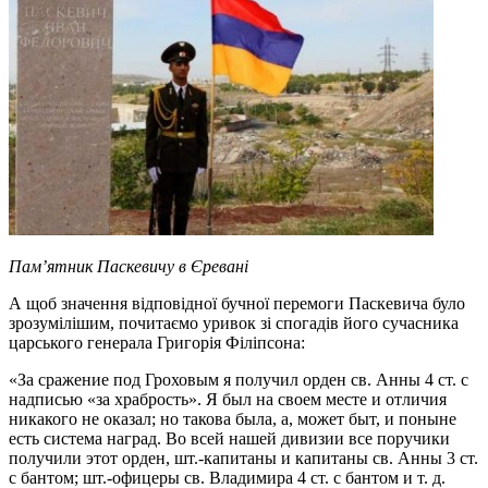
Пам’ятник Паскевичу в Єревані
А щоб значення відповідної бучної перемоги Паскевича було
зрозумілішим, почитаємо уривок зі спогадів його сучасника
царського генерала Григорія Філіпсона:
«За сражение под Гроховым я получил орден св. Анны 4 ст. с
надписью «за храбрость». Я был на своем месте и отличия
никакого не оказал; но такова была, а, может быт, и поныне
есть система наград. Во всей нашей дивизии все поручики
получили этот орден, шт.-капитаны и капитаны св. Анны 3 ст.
с бантом; шт.-офицеры св. Владимира 4 ст. с бантом и т. д.