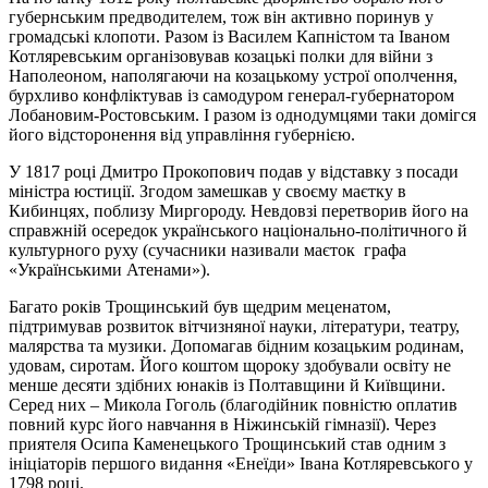
губернським предводителем, тож він активно поринув у
громадські клопоти. Разом із Василем Капністом та Іваном
Котляревським організовував козацькі полки для війни з
Наполеоном, наполягаючи на козацькому устрої ополчення,
бурхливо конфліктував із самодуром генерал-губернатором
Лобановим-Ростовським. І разом із однодумцями таки домігся
його відсторонення від управління губернією.
У 1817 році Дмитро Прокопович подав у відставку з посади
міністра юстиції. Згодом замешкав у своєму маєтку в
Кибинцях, поблизу Миргороду. Невдовзі перетворив його на
справжній осередок українського національно-політичного й
культурного руху (сучасники називали маєток графа
«Українськими Атенами»).
Багато років Трощинський був щедрим меценатом,
підтримував розвиток вітчизняної науки, літератури, театру,
малярства та музики. Допомагав бідним козацьким родинам,
удовам, сиротам. Його коштом щороку здобували освіту не
менше десяти здібних юнаків із Полтавщини й Київщини.
Серед них – Микола Гоголь (благодійник повністю оплатив
повний курс його навчання в Ніжинській гімназії). Через
приятеля Осипа Каменецького Трощинський став одним з
ініціаторів першого видання «Енеїди» Івана Котляревського у
1798 році.