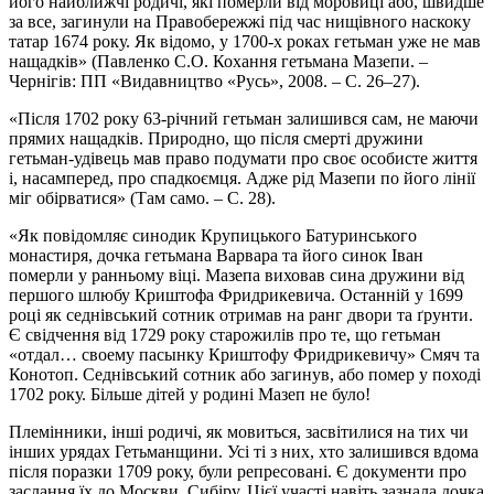
його найближчі родичі, які померли від моровиці або, швидше
за все, загинули на Правобережжі під час нищівного наскоку
татар 1674 року. Як відомо, у 1700-х роках гетьман уже не мав
нащадків» (Павленко С.О. Кохання гетьмана Мазепи. –
Чернігів: ПП «Видавництво «Русь», 2008. – С. 26–27).
«Після 1702 року 63-річний гетьман залишився сам, не маючи
прямих нащадків. Природно, що після смерті дружини
гетьман-удівець мав право подумати про своє особисте життя
і, насамперед, про спадкоємця. Адже рід Мазепи по його лінії
міг обірватися» (Там само. – С. 28).
«Як повідомляє синодик Крупицького Батуринського
монастиря, дочка гетьмана Варвара та його синок Іван
померли у ранньому віці. Мазепа виховав сина дружини від
першого шлюбу Криштофа Фридрикевича. Останній у 1699
році як седнівський сотник отримав на ранг двори та ґрунти.
Є свідчення від 1729 року старожилів про те, що гетьман
«отдал… своему пасынку Криштофу Фридрикевичу» Смяч та
Конотоп. Седнівський сотник або загинув, або помер у поході
1702 року. Більше дітей у родині Мазеп не було!
Племінники, інші родичі, як мовиться, засвітилися на тих чи
інших урядах Гетьманщини. Усі ті з них, хто залишився вдома
після поразки 1709 року, були репресовані. Є документи про
заслання їх до Москви, Сибіру. Цієї участі навіть зазнала дочка