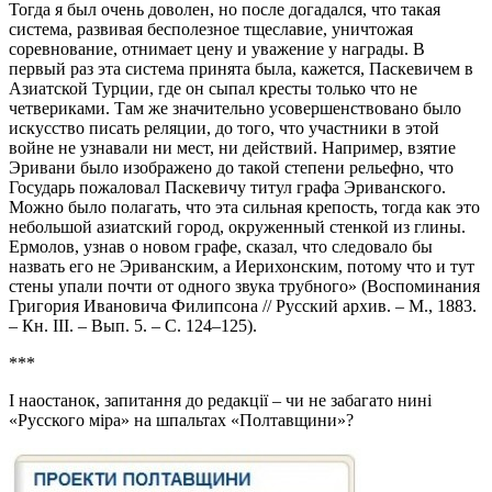
Тогда я был очень доволен, но после догадался, что такая
система, развивая бесполезное тщеславие, уничтожая
соревнование, отнимает цену и уважение у награды. В
первый раз эта система принята была, кажется, Паскевичем в
Азиатской Турции, где он сыпал кресты только что не
четвериками. Там же значительно усовершенствовано было
искусство писать реляции, до того, что участники в этой
войне не узнавали ни мест, ни действий. Например, взятие
Эривани было изображено до такой степени рельефно, что
Государь пожаловал Паскевичу титул графа Эриванского.
Можно было полагать, что эта сильная крепость, тогда как это
небольшой азиатский город, окруженный стенкой из глины.
Ермолов, узнав о новом графе, сказал, что следовало бы
назвать его не Эриванским, а Иерихонским, потому что и тут
стены упали почти от одного звука трубного» (Воспоминания
Григория Ивановича Филипсона // Русский архив. – М., 1883.
– Кн. III. – Вып. 5. – С. 124–125).
***
І наостанок, запитання до редакції – чи не забагато нині
«Русского міра» на шпальтах «Полтавщини»?