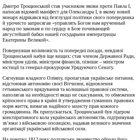
Дмитро Трощинський став учасником змови проти Павла І,
написав відомий маніфест для Олександра I, в якому новий
монарх відрікався від безглуздої політики свого попередника
й урочисто заприсягав «управлять Богом нам врученный
народ по законам и по сердцу в Бозе почивающей
августейшей бабки нашей государыни императрицы
Екатерины Великой».
Повернувши впливовість та попередні посади, невдовзі
Трощинський набув іще вищих: став членом Державної Ради,
міністром уділів, міністром фінансів, пізніше – міністром
юстиції та генерал-прокурором Урядуючого Сенату.
Сягнувши владного Олімпу, пропагував українське питання,
відстоював автономію своєї Вітчизни, відновлення
гетьманського врядування та колишньої правової системи,
наполягав на необхідності якщо не скасування, то обмеження
кріпосного права в країні й утвердження гуманних правових
норм життя, вимагав надійного захисту прав кожного
громадянина. Як припускається, Трощинський був лідером
конспіративного кола українських автономістів, підтримував
зв’язки з військовою опозицією, надавав великого значення
організації української військової сили.
На початку 1812 року полтавське дворянство обрало його