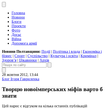
Головна
Новини
Блоги
Проекти
Фото
Досьє
Війна
Допомога армії
Новини Полтавщини:
Події
|
Політика і влада
|
Економіка і
бізнес
|
Спорт
|
Суспільство
|
Культура і освіта
|
Кримінал
|
Здоров’я
|
Цікавинки
|
Архів
28 жовтня 2012, 13:44
Блог Ігоря Гавриленка
Творцю новоімперських міфів варто б
знати
Цей нарис є відгуком на кілька останніх публікацій