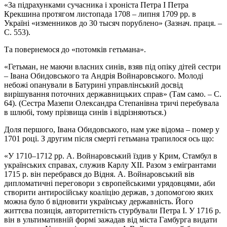
«За підрахунками сучасника і хроніста Петра І Петра
Крекшина протягом листопада 1708 – липня 1709 рр. в
Україні «изменников до 30 тысяч порублено» (Зазнач. праця. –
С. 553).
Та повернемося до «потомків гетьмана».
«Гетьман, не маючи власних синів, взяв під опіку дітей сестри
– Івана Обидовського та Андрія Войнаровського. Молоді
небожі опанували в Батурині управлінський досвід
вирішування поточних державницьких справ» (Там само. – С.
64). (Сестра Мазепи Олександра Степанівна тричі перебувала
в шлюбі, тому прізвища синів і відрізняються.)
Доля першого, Івана Обидовського, нам уже відома – помер у
1701 році. З другим після смерті гетьмана трапилося ось що:
«У 1710–1712 рр. А. Войнаровський їздив у Крим, Стамбул в
українських справах, служив Карлу XII. Разом з емігрантами
1715 р. він перебрався до Відня. А. Войнаровський вів
дипломатичні переговори з європейськими урядовцями, аби
створити антиросійську коаліцію держав, з допомогою яких
можна було б відновити українську державність. Його
життєва позиція, авторитетність стурбували Петра І. У 1716 р.
він в ультимативній формі зажадав від міста Гамбурга видати