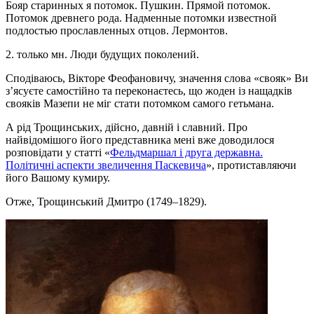
Бояр старинных я потомок. Пушкин. Прямой потомок.
Потомок древнего рода. Надменные потомки известной
подлостью прославленных отцов. Лермонтов.
2. только мн. Люди будущих поколений.
Сподіваюсь, Вікторе Феофановичу, значення слова «свояк» Ви
з’ясуєте самостійно та переконаєтесь, що жоден із нащадків
свояків Мазепи не міг стати потомком самого гетьмана.
А рід Трощинських, дійсно, давній і славний. Про
найвідомішого його представника мені вже доводилося
розповідати у статті «
Фельдмаршал і друга державна.
Політичні аспекти звеличення Паскевича
», протиставляючи
його Вашому кумиру.
Отже, Трощинський Дмитро (1749–1829).