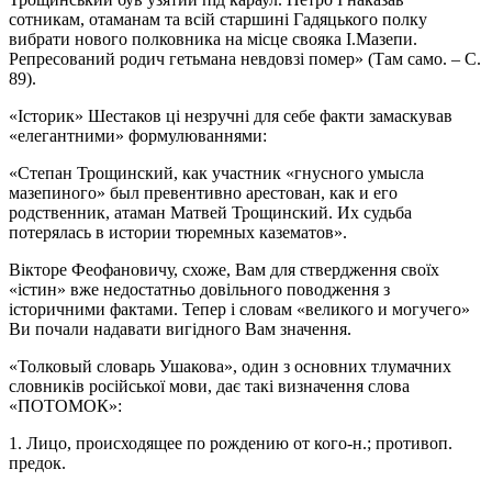
сотникам, отаманам та всій старшині Гадяцького полку
вибрати нового полковника на місце свояка І.Мазепи.
Репресований родич гетьмана невдовзі помер» (Там само. – С.
89).
«Історик» Шестаков ці незручні для себе факти замаскував
«елегантними» формулюваннями:
«Степан Трощинский, как участник «гнусного умысла
мазепиного» был превентивно арестован, как и его
родственник, атаман Матвей Трощинский. Их судьба
потерялась в истории тюремных казематов».
Вікторе Феофановичу, схоже, Вам для ствердження своїх
«істин» вже недостатньо довільного поводження з
історичними фактами. Тепер і словам «великого и могучего»
Ви почали надавати вигідного Вам значення.
«Толковый словарь Ушакова», один з основних тлумачних
словників російської мови, дає такі визначення слова
«ПОТОМОК»:
1. Лицо, происходящее по рождению от кого-н.; противоп.
предок.