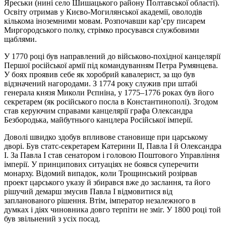
Яреськи (нині село Шишацького району Полтавської області).
Освіту отримав у Києво-Могилянської академії, оволодів
кількома іноземними мовам. Розпочавши кар’єру писарем
Миргородського полку, стрімко просувався службовими
щаблями.
У 1770 році був направлений до військово-похідної канцелярії
Першої російської армії під командуванням Петра Румянцева.
У боях проявив себе як хоробрий кавалерист, за що був
відзначений нагородами. З 1774 року служив при штабі
генерала князя Миколи Рєпніна, у 1775–1776 роках був його
секретарем (як російського посла в Константинополі). Згодом
став керуючим справами канцелярії графа Олександра
Безбородька, майбутнього канцлера Російської імперії.
Доволі швидко здобув впливове становище при царському
дворі. Був статс-секретарем Катерини ІІ, Павла І й Олександра
І. За Павла І став сенатором і головою Поштового Управління
імперії. У принципових ситуаціях не боявся суперечити
монарху. Відомий випадок, коли Трощинський розірвав
проект царського указу й збирався вже до заслання, та його
рішучий демарш змусив Павла І відмовитися від
запланованого рішення. Втім, імператор незалежного в
думках і діях чиновника довго терпіти не зміг. У 1800 році той
був звільнений з усіх посад.