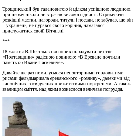
Трощинський був талановитою й цілком успішною людиною,
при цьому ніколи не втрачав високої гідності. Отримуючи
розкішні маєтки, нагороди, титули і посади, не забував, що він
– українець, не цурався свого коріння, намагався
прислужитися своїй Вітчизні.
***
18 жовтня В.Шестаков поспішив порадувати читачів
«Полтавщини» радісною новиною: «В Ереване почтили
память об Иване Паскевиче».
Давайте ще раз помилуємося неповторними гордовитими
рисами фельдмаршала єреванського «розливу», далекими від
канонічних, засвідчених прижиттєвими портретами. А також
звалищем сміття, над яким вознеслося величаве погруддя.