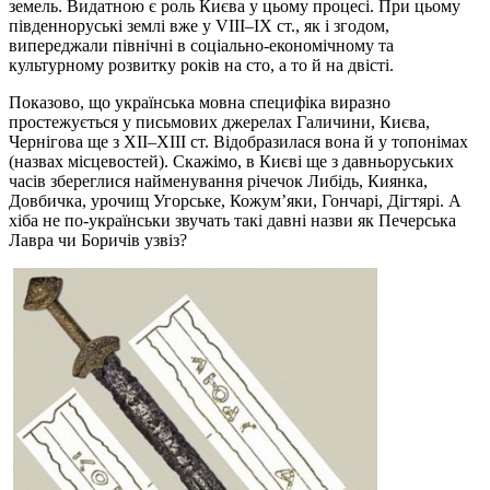
земель. Видатною є роль Києва у цьому процесі. При цьому
південноруські землі вже у VІІІ–ІX ст., як і згодом,
випереджали північні в соціально-економічному та
культурному розвитку років на сто, а то й на двісті.
Показово, що українська мовна специфіка виразно
простежується у письмових джерелах Галичини, Києва,
Чернігова ще з ХІІ–ХІІІ ст. Відобразилася вона й у топонімах
(назвах місцевостей). Скажімо, в Києві ще з давньоруських
часів збереглися найменування річечок Либідь, Киянка,
Довбичка, урочищ Угорське, Кожум’яки, Гончарі, Дігтярі. А
хіба не по-українськи звучать такі давні назви як Печерська
Лавра чи Боричів узвіз?