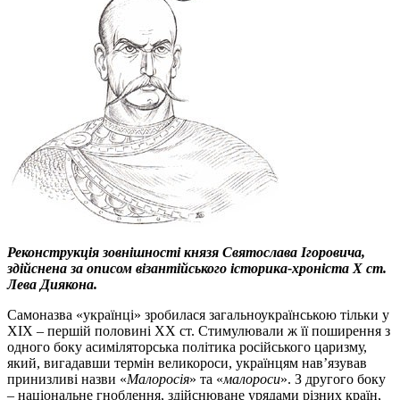
Реконструкція зовнішності князя Святослава Ігоровича,
здійснена за описом візантійського історика-хроніста Х ст.
Лева Диякона.
Самоназва «українці» зробилася загальноукраїнською тільки у
ХІХ – першій половині ХХ ст. Стимулювали ж її поширення з
одного боку асиміляторська політика російського царизму,
який, вигадавши термін великороси, українцям нав’язував
принизливі назви «
Малоросія
» та «
малороси
». З другого боку
– національне гноблення, здійснюване урядами різних країн,