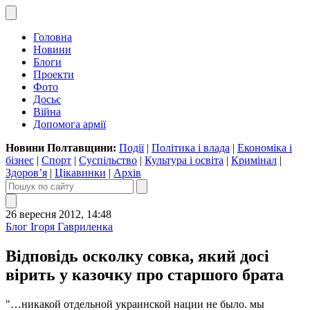
Головна
Новини
Блоги
Проекти
Фото
Досьє
Війна
Допомога армії
Новини Полтавщини:
Події
|
Політика і влада
|
Економіка і
бізнес
|
Спорт
|
Суспільство
|
Культура і освіта
|
Кримінал
|
Здоров’я
|
Цікавинки
|
Архів
26 вересня 2012, 14:48
Блог Ігоря Гавриленка
Відповідь осколку совка, який досі
вірить у казочку про старшого брата
"…никакой отдельной украинской нации не было. мы