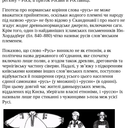
регіону – Рось, її приток Росави й Роставиці.
Гіпотеза про норманське коріння слова «русь» не може
вважатися прийнятною, оскільки жодного племені чи народу
під назвою «
руси
» не було відомо у Скандинавії і про нього не
згадує жодне древньонормандське джерело, включаючи саги.
Крім того, один із найдавніших ісламських письменників Ібн-
Хордадберг (бл. 840–880) чітко називає русів слов’янським
племенем.
Показово, що слово «Русь» виникло не як етнонім, а як
політична назва державного об’єднання, яке спочатку
включало лише полян, а згодом також древлян, дреговичів та
чернігівську частину сіверян. Надалі, у зв’язку з підкоренням
київськими князями інших слов’янських племен, поступово
відбувається й поширення серед усього цього населення
єдиної самоназви «русь» (у множині) і «русин» (в однині).
При цьому довгий час жителі давньоруських земель,
віддалених від Києва, зберігали власні етноніми, і «руссю» їх
називали лише при стиканні з чужинцями з-поза меж усієї
Русі.