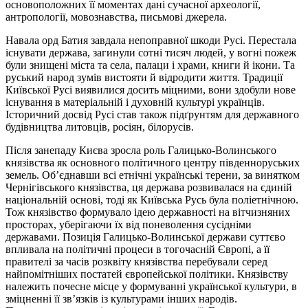
основоположних її моментах дані сучасної археології,
антропології, мовознавства, письмові джерела.
Навала орд Батия завдала непоправної шкоди Русі. Перестала
існувати держава, загинули сотні тисяч людей, у вогні пожеж
були знищені міста та села, палаци і храми, книги й ікони. Та
руський народ зумів вистояти й відродити життя. Традиції
Київської Русі виявилися досить міцними, вони здобули нове
існування в матеріальній і духовній культурі українців.
Історичний досвід Русі став також підґрунтям для державного
будівництва литовців, росіян, білорусів.
Після занепаду Києва зросла роль Галицько-Волинського
князівства як основного політичного центру південноруських
земель. Об’єднавши всі етнічні українські терени, за винятком
Чернігівського князівства, ця держава розвивалася на єдиній
національній основі, тоді як Київська Русь була поліетнічною.
Тож князівство формувало ідею державності на вітчизняних
просторах, уберігаючи їх від поневолення сусідніми
державами. Позиція Галицько-Волинської держави суттєво
впливала на політичні процеси в тогочасній Європі, а її
правителі за часів розквіту князівства перебували серед
найпомітніших постатей європейської політики. Князівству
належить почесне місце у формуванні української культури, в
зміцненні її зв’язків із культурами інших народів.