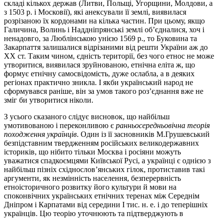
складі кількох держав (Литви, Польщі, Угорщини, Молдови, а
з 1503 р. і Московії), які анексували її землі, виявилася
розрізаною їх кордонами на кілька частин. При цьому, якщо
Галичина, Волинь і Наддніпрянські землі об’єдналися, хоч і
ненадовго, за Люблінською унією 1569 р., то Буковина та
Закарпаття залишалися відрізаними від решти України аж до
ХХ ст. Таким чином, єдність території, без чого етнос не може
утворитися, виявилася зруйнованою, етнічна еліта ж, що
формує етнічну самосвідомість, дуже ослабла, а в деяких
регіонах практично зникла. І якби український народ не
сформувався раніше, він за умов такого роз’єднання вже не
зміг би утворитися ніколи.
З усього сказаного слідує висновок, що найбільш
умотивованою і переконливою є
ранньосередньовічна теорія
походження українців
. Один із її засновників М.Грушевський
безпідставним твердженням російських великодержавних
істориків, що нібито тільки Москва і росіяни можуть
уважатися спадкоємцями Київської Русі, а українці є однією з
найбільш пізніх східнослов’янських гілок, протиставив такі
аргументи, як незмінність населення, безперервність
етноісторичного розвитку його культури й мови на
споконвічних українських етнічних теренах між Середнім
Дніпром і Карпатами від середини I тис. н. е. і до теперішніх
українців. Цю теорію уточнюють та підтверджують в