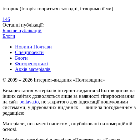
історик (Історія твориться сьогодні, і творимо її ми)
146
Останні публікації:
Більше публікацій
Блоги
Новини Полтави
Спецпроекти
Блоги
Фоторепортажі
Архів матеріалів
© 2009 – 2026 Інтернет-видання «Полтавщина»
Використання матеріалів інтернет-видання «Полтавщина» на
інших сайтах дозволяється лише за наявності гіперпосилання
на сайт
poltava.to
, не закритого для індексації пошуковими
системами; у друкованих виданнях — лише за погодженням з
редакцією.
Матеріали, позначені написом
, опубліковані на комерційній
основі.
Матеріали, розміщені в розділах «Проекти» та «Блоги»,