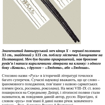
Знаменитий давньоруський меч кінця Х – першої половини
ХІ ст., знайдений у ХІХ ст. поблизу містечка Хвощевате на
Полтавщині. Меч був багато прикрашений, мав бронзове
руків’я і написи кириличними літерами на клинку: з одного
боку «Коваль», з другого – «Людота», або «Людоша».
Стосовно назви «
Русь
» в історичній літературі точилося
багато суперечок. Сучасні науковці вважають, що це слово –
іраномовного походження, пов’язане з назвою сарматських
племен (
роси
,
росомани
,
роксолани
). На межі VІІІ–ІX ст. воно
поширилося на Середньому Дніпрі, і літописні поляни стали
називатися, як повідомив давній автор,
руссю
. Вірогідно, зі
словом «русь» пов’язані й давні назви річок зазначеного