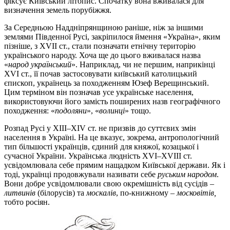
фіксує Київський літопис. Спочатку вона вживалася для
визначення земель порубіжжя.
За Середньою Наддніпрянщиною раніше, ніж за іншими
землями Південної Русі, закріпилося ймення «Україна», яким
пізніше, з XVІІ ст., стали позначати етнічну територію
українського народу. Хоча ще до цього вживалася назва
«
народ український
». Наприклад, чи не першим, наприкінці
ХVІ ст., її почав застосовувати київський католицький
єпископ, українець за походженням Юзеф Верещинський.
Цим терміном він позначав усе українське населення,
використовуючи його замість поширених назв географічного
походження: «
подоляни
», «
волинці
» тощо.
Розпад Русі у ХІІІ–ХІV ст. не призвів до суттєвих змін
населення в Україні. На це вказує, зокрема, антропологічний
тип більшості українців, єдиний для княжої, козацької і
сучасної України. Українська людність ХVІ–ХVІІІ ст.
усвідомлювала себе прямим нащадком Київської держави. Як і
тоді, українці продовжували називати себе
руським народом
.
Вони добре усвідомлювали свою окремішність від сусідів –
литвинів
(білорусів) та
москалів
, по-книжному –
московітів,
тобто росіян.