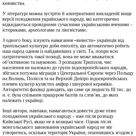
князівства.
У літературі можна зустріти й альтернативні викладеній вище
версії походження українського народу, які категорично
відкидаються провідними сучасними українськими вченими –
істориками, археологами та лінгвістами.
З одного боку, існують намагання «вивести» українців від
трипільської культури доби енеоліту, що автоматично робить
наш народ одним із найдавніших у світі. Та, попри всю
патріотичність такої позиції, вона не може вважатися
об’єктивною та науковою. З розпадом Трипілля, чиє
населення не належало до групи індоєвропейських народів,
збіглася потужна міграція з Центральної Європи через Польщу
на Волинь, Полісся та на Верхній Дніпро індоєвропейських
племен культур кулястих амфор і шнурової кераміки.
Авторитетні фахівці доводять, що саме ця людність ІІІ тис. до
н. е. була спільним пращуром балтів та слов’ян, до яких
належать і українці.
Інші автори, навпаки, намагаються довести дуже пізнє
походження українського народу – вже після розпаду
Київської Русі, якщо не в козацькі часи. Однак після
монгольського завоювання український народ не міг
утворитись, оскільки територія України, опинившись згодом у