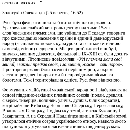
осколки русских…"
Золотухін Олександр (25 вересня, 16:52)
Русь була федеративною та багатоетнічною державою.
Ураховуючи слабкий контроль центру над тими 15-ма
слов’янськими племенами, що увійшли до її складу, говорити
про консолідацію населення країни в єдиний давньоруський
народ (зі спільною мовою, культурою та із чіткою етнічною
самосвідомістю) недоречно. Місцеві розбіжності в побуті,
звичаях, мовних діалектах, фольклорі в ІX–XІІІ ст. були досить
відчутними. Літописець повідомляв: «
Усі племена мали свої
звичаї, і закони предків своїх, і заповіти, кожне – свій норов
».
Простори держави були заселені нерівномірно, а окремі
частини розділені широкими й непрохідними лісами та
болотами. Тож і територіальна єдність Русі була відносною.
Формування майбутньої української народності відбувалося на
основі південно-західних племінних союзів (полян, древлян,
сіверян, тиверців, волинян, уличів, дулібів, білих хорватів),
котрі займали Київську, Чернігово-Сіверську, Переяславську,
Волинську, Галицьку, Подільську землі, а також Буковину і
Закарпаття. А на Середній Наддніпрянщині, в Київській землі,
утворилося етнічне осердя українського етносу, навколо якого
поступово згуртувалося населення інших південноруських