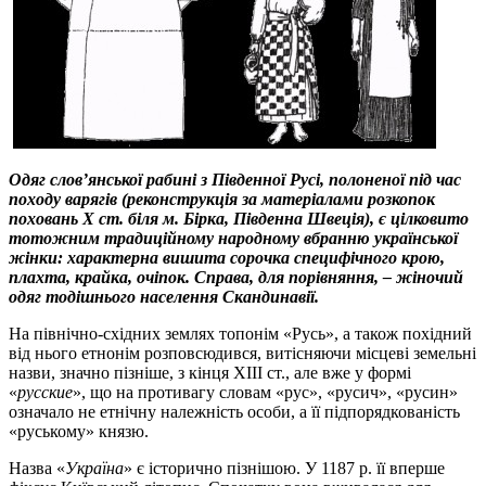
Одяг слов’янської рабині з Південної Русі, полоненої під час
походу варягів (реконструкція за матеріалами розкопок
поховань Х ст. біля м. Бірка, Південна Швеція), є цілковито
тотожним традиційному народному вбранню української
жінки: характерна вишита сорочка специфічного крою,
плахта, крайка, очіпок. Справа, для порівняння, – жіночий
одяг тодішнього населення Скандинавії.
На північно-східних землях топонім «Русь», а також похідний
від нього етнонім розповсюдився, витісняючи місцеві земельні
назви, значно пізніше, з кінця ХІІІ ст., але вже у формі
«
русские
», що на противагу словам «рус», «русич», «русин»
означало не етнічну належність особи, а її підпорядкованість
«руському» князю.
Назва «
Україна
» є історично пізнішою. У 1187 р. її вперше