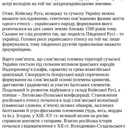
котрі володіли на той час західноукраїнськими землями.
Отже, Київську Русь, козацьку та сучасну Україну можна
вважати послідовними, генетично пов’язаними фазами життя
одного етносу – українського народу, формування якого
розпочалося на цих самих землях близько 1500 років тому.
Сказане не слід розуміти так, що людність Південної Русі – то
українці. Головні риси українського етносу на той час лише
формувалися, тому південних русичів правильніше вважати
праукраїнцями
.
Варто пам’ятати, що слов’янські племена території сучасної
України постали під сильним впливом іранських народів
Надчорномор’я (скіфів, сарматів) та греко-візантійської
цивілізації. Своєрідність білоруської нації спричинило
формування на слов’янській основі (племена кривичів,
дреговичів і радимичів) за участю балтських елементів.
Подальший їх розвиток відбувався у складі Київської Русі, а
пізніше – Литовсько-Польської конфедерації. Становлення
російського етносу почалося в ході слов’янської колонізації
(ільменські словени, в’ятичі) лісових обширів, заселених
балтськими й угро-фінськими племенами (чудь, весь, мордва
та ін.). Згодом, у ХІІІ–ХV ст. великий вплив на росіян
справили контакти з татарами. Власно російська історія
почалася з відокремлення у XІІ ст. Володимиро-Суздальського