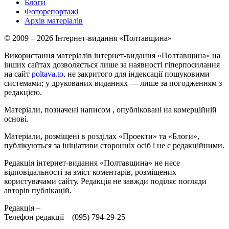
Блоги
Фоторепортажі
Архів матеріалів
© 2009 – 2026 Інтернет-видання «Полтавщина»
Використання матеріалів інтернет-видання «Полтавщина» на
інших сайтах дозволяється лише за наявності гіперпосилання
на сайт
poltava.to
, не закритого для індексації пошуковими
системами; у друкованих виданнях — лише за погодженням з
редакцією.
Матеріали, позначені написом
, опубліковані на комерційній
основі.
Матеріали, розміщені в розділах «Проекти» та «Блоги»,
публікуються за ініціативи сторонніх осіб і не є редакційними.
Редакція інтернет-видання «Полтавщина» не несе
відповідальності за зміст коментарів, розміщених
користувачами сайту. Редакція не завжди поділяє погляди
авторів публікацій.
Редакція –
Телефон редакції –
(095) 794-29-25