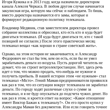
Игоря Кужика и в 2013 году, когда назначили директором
канала Алексея Черкаса. В любом другом случае начинается
закулисная игра, которую мы сейчас и наблюдаем. То бишь,
вместо директора назначаются его замы, которые и
формируют редакционную политику телеканала.
Владимир Медяник, став заместителем директора провел
собрание коллектива и обрисовал, кто есть кто и куда будет
двигаться телеканал. (И куда будут двигаться те, кто с такой
позицией не согласен.) После этого практически месяц
телеканал вещал «как хорошо в стране советской жить».
Однако, на этом история не заканчивается, и Александр
Федорович не стал бы тем, кем он есть, если бы не умел
зарабатывать деньги из воздуха. Пусть дорогой читатель не
думает, что он строит ветроэлектростанции. Нет, здесь речь
идет о том, что можно продать, что-нибудь не нужное и
получить прибыль. В нашей истории этим «не нужным» стал
телеканал «Місто». Гений Мамая-предпринимателя проявился
как раз в том, что из ситуации вокруг телеканала он заработал
деньги. По городу ходят различные слухи о сумме за
телеканал, и я не буду опускаться до подсчета чужих денег. Но
как раз в этом, и кроется ответ на вопрос: «Какое отношение
имеет Виктор Бажан к телеканалу?». Он его просто купил у
Александра Мамая без документов. Или если говорить точнее