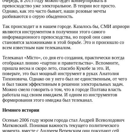
очередь, в 2015 году можно будет конвертировать в
превосходство уже электоральное. В теории все просто.
Однако, как это часто бывает, наши розовые мечты
разбиваются о серую обыденность.
Так происходит и в нашем городе. Казалось бы, СМИ априори
являются инструментом в получении этого самого
информационного превосходства, но порой они сами
становятся заложниками в этой борьбе. Это и произошло со
всем известным нам телеканалом.
Телеканал «Місто», со дня его создания, практически всегда
отображал линию «партии и правительства». Вспомните,
пришла весна и скоро лето, спасибо Кукобе за это. И,
поверьте, это был мощный инструмент в руках Анатолия
Тихоновича. Однако он у него был не единственным, от чего
и был таким эффективным в решении электоральных задач.
Можно смело говорить о том, что в городе Полтава власть
работала над своим имиджем. И одним из инструментов
формирования этого имиджа был телеканал.
Немного истории
Осенью 2006 году мэром города стал Андрей Всеволодович
Матковский. Понимая важность текущего политического
момента, вместе с Андреем Веревским они покупают сей