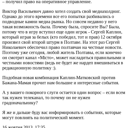
– получил право на оперативное управление.
Виктор Васильевич давно хотел создать свой медиахолдниг.
Однако до этого времени все его попытки разбивались о
подводные камни медиа рынка. Но совсем недавно у него
такая возможность была. Почему была, спросите Вы? Была,
потому что в игру вступил еще один игрок - Сергей Каплин,
который играя за белых (кто победил, тот и прав) 12 октября
произвел свой второй штурм в Полтаве. На этот раз Сергей
Николаевич обеспечил право полтавчан на честные новости.
Поэтому уже сегодня, любой житель Полтавы, если конечно
он смотрит канал «Місто», может насладиться правильными и
честными новостями (ведь не будет же нардеп вмешиваться в
редакционную политику :).
Подобная новая комбинация Каплин-Матковский против
Бажана-Мамая прочит нам большие и интересные события.
А у вашего покорного слуги остается один вопрос – если всем
так нужен телеканал, то почему он не нужен
градоначальнику?
Я же и дальше буду вас информировать о событиях, которые
могут повлиять на политический момент.
16 жовтня 2013, 17:35