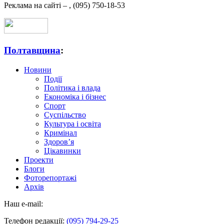
Реклама на сайті –
,
(095) 750-18-53
Полтавщина
:
Новини
Події
Політика і влада
Економіка і бізнес
Спорт
Суспільство
Культура і освіта
Кримінал
Здоров’я
Цікавинки
Проекти
Блоги
Фоторепортажі
Архів
Наш e-mail:
Телефон редакції:
(095) 794-29-25