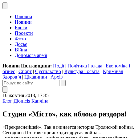
Головна
Новини
Блоги
Проекти
Фото
Досьє
Війна
Допомога армії
Новини Полтавщини:
Події
|
Політика і влада
|
Економіка і
бізнес
|
Спорт
|
Суспільство
|
Культура і освіта
|
Кримінал
|
Здоров’я
|
Цікавинки
|
Архів
16 жовтня 2013, 17:35
Блог Діонісія Капліна
Студия «Місто», как яблоко раздора!
«Прекраснейшей». Так начинается история Троянской войны.
Сегодня в Полтаве происходит другая война –