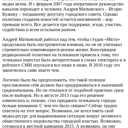
медиа актив. И с февраля 2007 года оперативное руководство
каналом переходит к человеку Андрея Матковского – Игорю
Кужику – тогдашнему депутату городского совета. Однако
политика создания новостей остается неизменной – мэр
превыше всего. Все делается при поддержке, эгиде, участии,
содействии и всем остальном разном.
Андрей Матковский работал над тем, чтобы студия «Місто»
продолжала быть инструментом влияния, но он не учитывал
стремительно изменяющиеся реалии жизни. Консервация
редакционной политики на телеканале привела к тому, что
телеканал перестал быть авторитетным в глазах электората и в
рейтинге СМИ опускался все ниже и ниже. В 2010 году это
закончилось сами знаете чем.
Логично было бы предположить, что такой позиции
прославления себя должен был придерживаться и нынешний
градоначальник. Но он отказался от подобной практики сразу
после выборов. Но в августе 2013 года его решение
изменилось и, похоже, стал придавать телеканалу гораздо
больше внимания. С чем это было связано? Сейчас трудно
ответить на этот вопрос. Возможно, он хотел иметь свой
медиа-ресурс для выравнивания ситуации вокруг активного
общественного недовольства городской властью. Возможно,
готовился к местной кампании 2015. А возможно, он ему