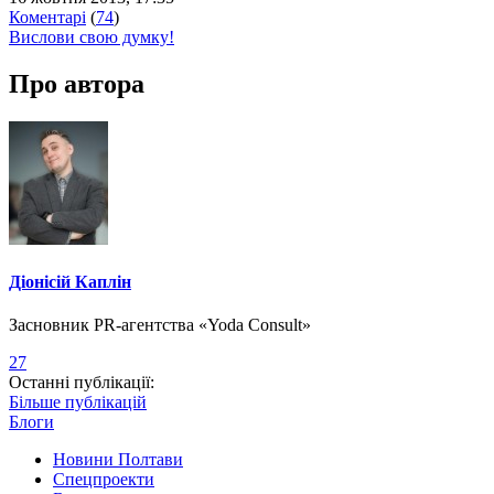
Коментарі
(
74
)
Вислови свою думку!
Про автора
Діонісій Каплін
Засновник PR-агентства «Yoda Consult»
27
Останні публікації:
Більше публікацій
Блоги
Новини Полтави
Спецпроекти