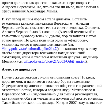
просто достался как довесок, в каких-то переговорах с
Андреем Веревским. Но, что бы это ни было, канал попал в
сферу влияния Александра Мамая.
И тут перед нашим мэром встала дилемма. Оставить
руководить каналом менеджера Веревского – Алексея
Черкаса, либо же поменять его на своего человека. Оставить
Алексея Черкаса было бы логично (Алексей вменяемый и
грамотный руководитель), и, думаю, мэр склонялся к этой
точке зрения. Но здесь появился один из «факторов»,
указанных мною в предыдущем анализе (см.
//blog.poltava.to/author/dkaplin/2147/
), и склонил мэра к тому,
чтобы возле директора телеканала находился некий
смотрящий, коим и стал всем известный депутат Владимир
Медяник (см.
//i1.poltava.to/blog/21/2003/Orbit_sm.jpg
).
Алло, это директор?
Почему же директора студии не поменяли сразу? И здесь,
дорогие мои, и начинается весь сыр-бор на телеканале.
Учредителем организации является общество с ограниченной
ответственностью, которым владеют люди Матковского и
Веревского 50/50. Следовательно, для смены руководителя,
как минимум оба эти учредителя должны сойтись во мнениях.
Такое было только лишь дважды. Когда в 2007 году назначили