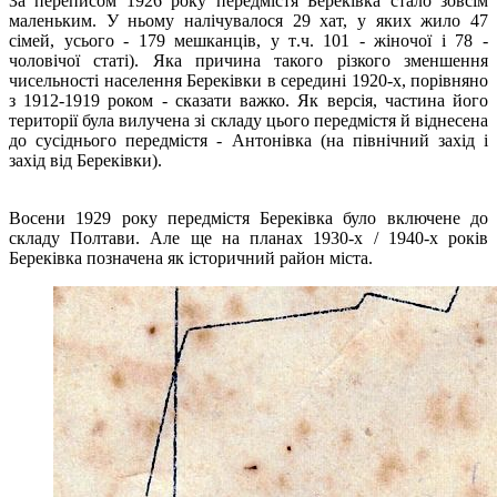
За переписом 1926 року передмістя Береківка стало зовсім
маленьким. У ньому налічувалося 29 хат, у яких жило 47
сімей, усього - 179 мешканців, у т.ч. 101 - жіночої і 78 -
чоловічої статі). Яка причина такого різкого зменшення
чисельності населення Береківки в середині 1920-х, порівняно
з 1912-1919 роком - сказати важко. Як версія, частина його
території була вилучена зі складу цього передмістя й віднесена
до сусіднього передмістя - Антонівка (на північний захід і
захід від Береківки).
Восени 1929 року передмістя Береківка було включене до
складу Полтави. Але ще на планах 1930-х / 1940-х років
Береківка позначена як історичний район міста.