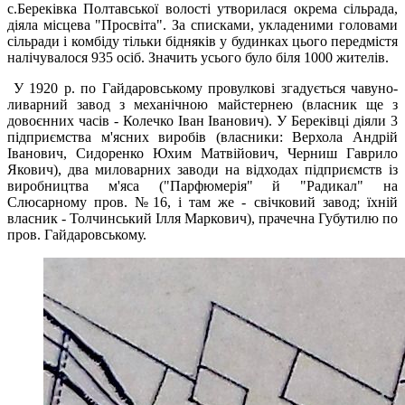
с.Береківка Полтавської волості утворилася окрема сільрада,
діяла місцева "Просвіта". За списками, укладеними головами
сільради і комбіду тільки бідняків у будинках цього передмістя
налічувалося 935 осіб. Значить усього було біля 1000 жителів.
У 1920 р. по Гайдаровському провулкові згадується чавуно-
ливарний завод з механічною майстернею (власник ще з
довоєнних часів - Колечко Іван Іванович). У Береківці діяли 3
підприємства м'ясних виробів (власники: Верхола Андрій
Іванович, Сидоренко Юхим Матвійович, Черниш Гаврило
Якович), два миловарних заводи на відходах підприємств із
виробництва м'яса ("Парфюмерія" й "Радикал" на
Слюсарному пров. №16, і там же - свічковий завод; їхній
власник - Толчинський Ілля Маркович), прачечна Губутилю по
пров. Гайдаровському.