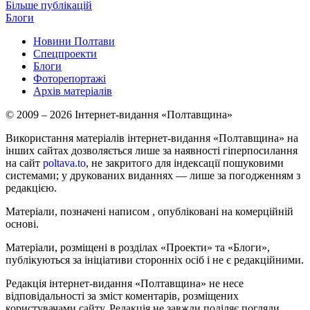
Більше публікацій
Блоги
Новини Полтави
Спецпроекти
Блоги
Фоторепортажі
Архів матеріалів
© 2009 – 2026 Інтернет-видання «Полтавщина»
Використання матеріалів інтернет-видання «Полтавщина» на
інших сайтах дозволяється лише за наявності гіперпосилання
на сайт
poltava.to
, не закритого для індексації пошуковими
системами; у друкованих виданнях — лише за погодженням з
редакцією.
Матеріали, позначені написом
, опубліковані на комерційній
основі.
Матеріали, розміщені в розділах «Проекти» та «Блоги»,
публікуються за ініціативи сторонніх осіб і не є редакційними.
Редакція інтернет-видання «Полтавщина» не несе
відповідальності за зміст коментарів, розміщених
користувачами сайту. Редакція не завжди поділяє погляди