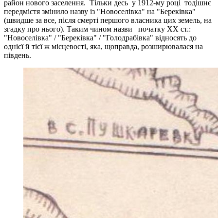
район нового заселення. Тільки десь у 1912-му році тодішнє
передмістя змінило назву із "Новоселівка" на "Береківка"
(швидше за все, після смерті першого власника цих земель, на
згадку про нього). Таким чином назви початку ХХ ст.:
"Новоселівка" / "Береківка" / "Голодрабівка" відносять до
однієї й тієї ж місцевості, яка, щоправда, розширювалася на
південь.