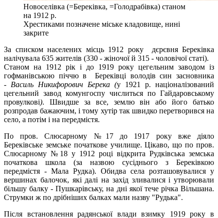
Новоселівка (=Береківка, =Голодрабівка) станом
на 1912 р.
Хрестиками позначене міське кладовище, нині
закрите
За списком населених місць 1912 року дєрєвня Береківка
налічувала 635 жителів (330 - жіночої й 315 - чоловічої статі).
Станом на 1912 рік і до 1919 року цегельним заводом із
гофманівською піччю в Береківці володів син засновника
-
Василь Никифорович Берека (
у 1921 р. націоналізований
цегельний завод комунгоспу числиться по Гайдаровському
провулкові
)
. Швидше за все, землю він або його батько
розпродав бажаючим, і тому хутір так швидко перетворився на
село, а потім і на передмістя.
По пров. Слюсарному №17 до 1917 року вже діяло
Береківське земське початкове училище. Цікаво, що по пров.
Слюсарному №18 у 1912 році відкрита Рудківська земська
початкова школа (за назвою сусіднього з Береківкою
передмістя - Мала Рудка). Обидва села розташовувалися у
вершинах балочок, які далі на захід зливалися і утворювали
більшу балку - Пушкарівську, на дні якої тече річка Вільшана.
Струмки ж по дрібніших балках мали назву "Рудька".
Після встановлення радянської влади взимку 1919 року в