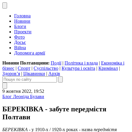
Головна
Новини
Блоги
Проекти
Фото
Досьє
Війна
Допомога армії
Новини Полтавщини:
Події
|
Політика і влада
|
Економіка і
бізнес
|
Спорт
|
Суспільство
|
Культура і освіта
|
Кримінал
|
Здоров’я
|
Цікавинки
|
Архів
9 жовтня 2022, 19:52
Блог Леоніда Булави
БЕРЕКІВКА - забуте передмістя
Полтави
БЕРЕКІВКА
- у 1910-х / 1920-х роках - назва
передмістя