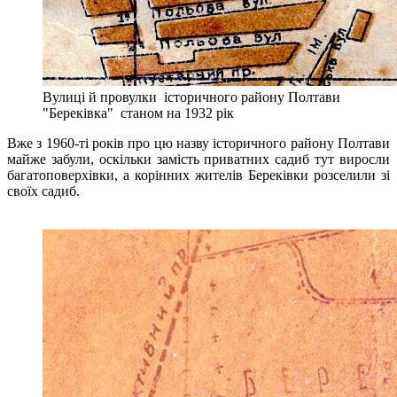
Вулиці й провулки історичного району Полтави
"Береківка" станом на 1932 рік
Вже з 1960-ті років про цю назву історичного району Полтави
майже забули, оскільки замість приватних садиб тут виросли
багатоповерхівки, а корінних жителів Береківки розселили зі
своїх садиб.