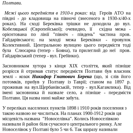
Полтави.
Межі цього передмістя в 1910-х роках:
від Героїв АТО на
півдні - до кладовища на півночі (знесеного в 1930-х/40-х
роках). На сході Береківка трішки не доходила до вул.
Кобеляцької (Європейської); очевидно, її східна межа -
орієнтована по лінії "північ - південь" частина пров.
Гайдарівського; на заході межа Береківки - провулок
Колективний. Центральною вулицею цього передмістя тоді
була Слюсарна (тепер - Бояна), та прилеглий до неї пров.
Гайдарівський (тепер - вул. Гребінки).
Засновником хутора з кінця ХІХ століття, який пізніше
розрісся й отримав статус передмістя Полтави був власник
землі -
козак
Никифор Гнатович Берека
(що, зі слів його
потомків, прибув у Полтаву із Таврії; станом на 1897 р.
проживав на вул.Щербанівській, тепер - вул.Кагамлика). Від
імені засновника й назвале село, а пізніше - передмістя
Полтави. Ця назва нині майже забута.
У переліках населених пунктів 1898 і 1910 років поселення з
такою назвою не числиться. На планах 1900-1912 років ця
місцевість названа "Новоселівка". Колись Новоселівкою
називали й район біля сучасного центрального ринку. Але
Новоселівок у Полтаві було 5 чи 6. Так щоразу називали