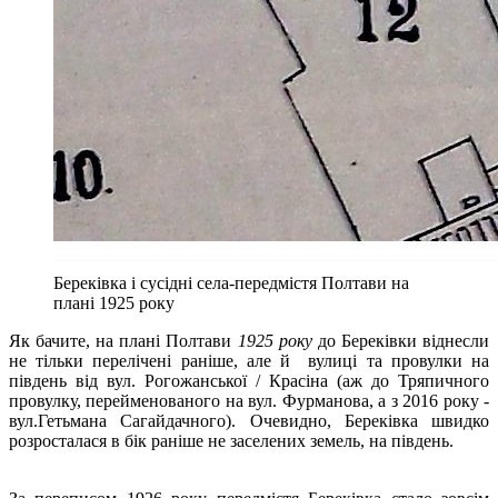
Береківка і сусідні села-передмістя Полтави на
плані 1925 року
Як бачите, на плані Полтави
1925 року
до Береківки віднесли
не тільки перелічені раніше, але й вулиці та провулки на
південь від вул. Рогожанської / Красіна (аж до Тряпичного
провулку, перейменованого на вул. Фурманова, а з 2016 року -
вул.Гетьмана Сагайдачного). Очевидно, Береківка швидко
розросталася в бік раніше не заселених земель, на південь.