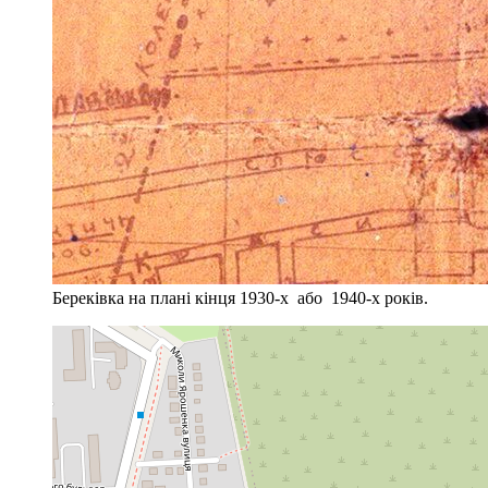
Береківка на плані кінця 1930-х або 1940-х років.