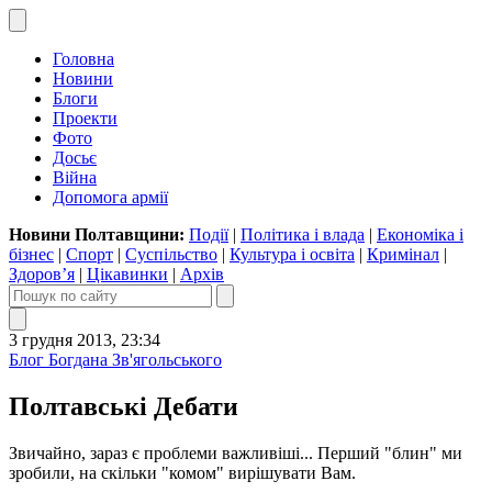
Головна
Новини
Блоги
Проекти
Фото
Досьє
Війна
Допомога армії
Новини Полтавщини:
Події
|
Політика і влада
|
Економіка і
бізнес
|
Спорт
|
Суспільство
|
Культура і освіта
|
Кримінал
|
Здоров’я
|
Цікавинки
|
Архів
3 грудня 2013, 23:34
Блог Богдана Зв'ягольського
Полтавські Дебати
Звичайно, зараз є проблеми важливіші... Перший "блин" ми
зробили, на скільки "комом" вирішувати Вам.