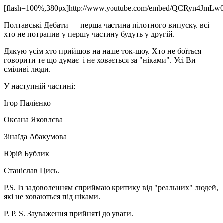
[flash=100%,380px]http://www.youtube.com/embed/QCRyn4JmLw0[
Полтавські Дебати — перша частина пілотного випуску. всі
хто не потрапив у першу частину будуть у другій.
Дякую усім хто прийшов на наше ток-шоу. Хто не боїться
говорити те що думає і не ховається за "ніками". Усі Ви
сміливі люди.
У наступній частині:
Ігор Палієнко
Оксана Яковлєва
Зінаїда Абакумова
Юрій Бублик
Станіслав Цись.
P.S. Із задоволенням сприймаю критику від "реальних" людей,
які не ховаються під ніками.
P. P. S. Зауваження прийняті до уваги.