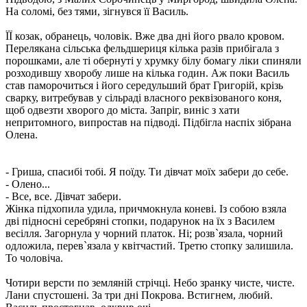
На соломі, без тями, зігнувся її Василь.
ЇЇ козак, обранець, чоловік. Вже два дні його рвало кровом.
Перелякана сільська фельдшериця кілька разів прибігала з
порошками, але ті обернуті у хрумку білу бомагу ліки спиняли
розходившу хворобу лише на кілька годин. Аж поки Василь
став паморочиться і його середульший брат Григорій, крізь
сварку, витребував у сільраді власного реквізованого коня,
щоб одвезти хворого до міста. Запріг, виніс з хати
непритомного, випростав на підводі. Підбігла наспіх зібрана
Олена.
- Гриша, спасибі тобі. Я поїду. Ти дівчат моїх забери до себе.
- Олено...
- Все, все. Дівчат забери.
Жінка підхопила удила, причмокнула коневі. Із собою взяла
дві підносні серебряні стопки, подарунок на їх з Василем
весілля. Загорнула у чорний платок. Ні; розв`язала, чорний
одложила, перев`язала у квітчастий. Третю стопку залишила.
То чоловіча.
Чотири версти по земляній стрічці. Небо зранку чисте, чисте.
Лани спустошені. За три дні Покрова. Встигнем, любий.