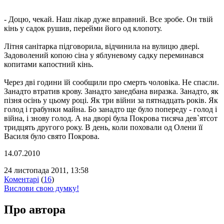
- Доцю, чекай. Наш лікар дуже вправний. Все зробе. Он твій
кінь у садок рушив, перейми його од клопоту.
Літня санітарка підговорила, відчинила на вулицю двері.
Задоволений копою сіна у яблуневому садку переминався
копитами капостний кінь.
Через дві години їй сообщили про смерть чоловіка. Не спасли.
Занадто втратив крову. Занадто занедбана виразка. Занадто, як
пізня осінь у цьому році. Як три війни за пятнадцать років. Як
голод і грабунки майна. Бо занадто ще було попереду - голод і
війна, і знову голод. А на дворі була Покрова тисяча дев`ятсот
тридцять другого року. В день, коли поховали од Олени її
Василя було свято Покрова.
14.07.2010
24 листопада 2011, 13:58
Коментарі
(
16
)
Вислови свою думку!
Про автора