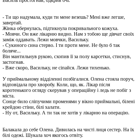
Василь простогнав, одкрив очі.
- Ти що надумала, куди ти мене везешь? Мені вже легше,
завертай.
Жінка обернулась, підтикнула покривального кожуха.
- Мовчи. Он вже лікарню видно. Нам з тобою ще дівчат своїх
заміж оддавать. Лежи мовчки, Васильку.
- Сукиного сина стерво. І ти проти мене. Не було б так
боляче...
Він мантильнув рукою, схопив її за полу карсетки, стиснув,
застогнав.
- Вже скоро, Васильку, не сіпайся. Лежи тихенько.
У приймальному відділенні позбігалися. Олена стояла поруч,
відповідала про хворобу. Коли, що, як. Лікар після
коротенького огляду скерував у операційну і ледь не побіг з
міста.
Сонце било сліпучими променями у вікно приймальні, білені
крейдою стіни, білі халати.
- Ну от, Васильку. А ти так не хотів у лікарню на операцію.
Балакала до себе Олена. Дивилась на чисті лиця сестер. На їх
білі одежі. Шукала хоч якогось отвіту.