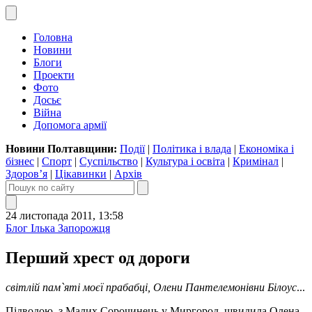
Головна
Новини
Блоги
Проекти
Фото
Досьє
Війна
Допомога армії
Новини Полтавщини:
Події
|
Політика і влада
|
Економіка і
бізнес
|
Спорт
|
Суспільство
|
Культура і освіта
|
Кримінал
|
Здоров’я
|
Цікавинки
|
Архів
24 листопада 2011, 13:58
Блог Ілька Запорожця
Перший хрест од дороги
світлій пам`яті моєї прабабці, Олени Пантелемонівни Білоус
...
Підводою, з Малих Сорочинець у Миргород, швидила Олена.