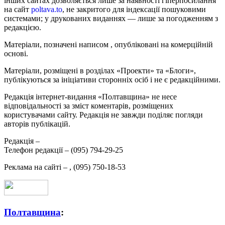
інших сайтах дозволяється лише за наявності гіперпосилання
на сайт
poltava.to
, не закритого для індексації пошуковими
системами; у друкованих виданнях — лише за погодженням з
редакцією.
Матеріали, позначені написом
, опубліковані на комерційній
основі.
Матеріали, розміщені в розділах «Проекти» та «Блоги»,
публікуються за ініціативи сторонніх осіб і не є редакційними.
Редакція інтернет-видання «Полтавщина» не несе
відповідальності за зміст коментарів, розміщених
користувачами сайту. Редакція не завжди поділяє погляди
авторів публікацій.
Редакція –
Телефон редакції –
(095) 794-29-25
Реклама на сайті –
,
(095) 750-18-53
Полтавщина
: