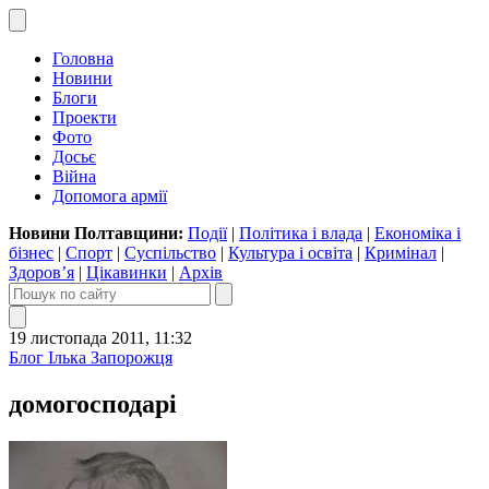
Головна
Новини
Блоги
Проекти
Фото
Досьє
Війна
Допомога армії
Новини Полтавщини:
Події
|
Політика і влада
|
Економіка і
бізнес
|
Спорт
|
Суспільство
|
Культура і освіта
|
Кримінал
|
Здоров’я
|
Цікавинки
|
Архів
19 листопада 2011, 11:32
Блог Ілька Запорожця
домогосподарі