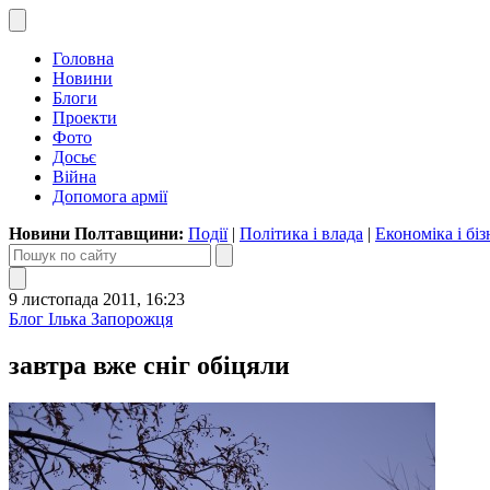
Головна
Новини
Блоги
Проекти
Фото
Досьє
Війна
Допомога армії
Новини Полтавщини:
Події
|
Політика і влада
|
Економіка і біз
9 листопада 2011, 16:23
Блог Ілька Запорожця
завтра вже сніг обіцяли