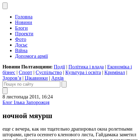
Головна
Новини
Блоги
Проекти
Фото
Досьє
Війна
Допомога армії
Новини Полтавщини:
Події
|
Політика і влада
|
Економіка і
бізнес
|
Спорт
|
Суспільство
|
Культура і освіта
|
Кримінал
|
Здоров’я
|
Цікавинки
|
Архів
8 листопада 2011, 16:24
Блог Ілька Запорожця
ночной мяурш
еще с вечера, как ни тщательно драпировал окна ролетными
шторами, цвета осеннего кленового листа, Гайдамака заметил