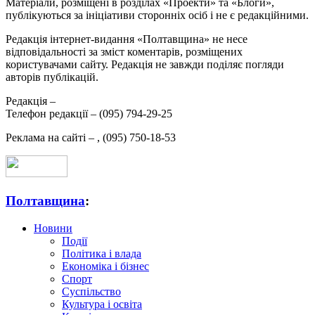
Матеріали, розміщені в розділах «Проекти» та «Блоги»,
публікуються за ініціативи сторонніх осіб і не є редакційними.
Редакція інтернет-видання «Полтавщина» не несе
відповідальності за зміст коментарів, розміщених
користувачами сайту. Редакція не завжди поділяє погляди
авторів публікацій.
Редакція –
Телефон редакції –
(095) 794-29-25
Реклама на сайті –
,
(095) 750-18-53
Полтавщина
:
Новини
Події
Політика і влада
Економіка і бізнес
Спорт
Суспільство
Культура і освіта