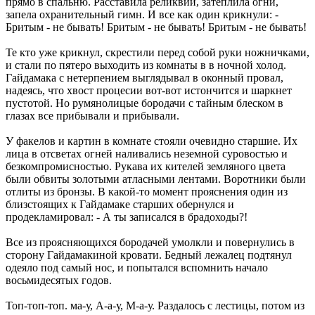
прямо в спальню. Расставила реликвии, затеплила огни,
запела охранительный гимн. И все как один крикнули: -
Бритым - не бывать! Бритым - не бывать! Бритым - не бывать!
Те кто уже крикнул, скрестили перед собой руки ножничками,
и стали по пятеро выходить из комнаты в в ночной холод.
Гайдамака с нетерпением выглядывал в оконный провал,
надеясь, что хвост процесии вот-вот истончится и шаркнет
пустотой. Но румянолицые бородачи с тайным блеском в
глазах все прибывали и прибывали.
У факелов и картин в комнате стояли очевидно старшие. Их
лица в отсветах огней наливались неземной суровостью и
безкомпромисностью. Рукава их кителей земляного цвета
были обвиты золотыми атласными лентами. Воротники были
отлиты из бронзы. В какой-то момент прояснения один из
близстоящих к Гайдамаке старших обернулся и
продекламировал: - А ты записался в брадоходы?!
Все из проясняющихся бородачей умолкли и повернулись в
сторону Гайдамакиной кровати. Бедный лежалец подтянул
одеяло под самый нос, и попытался вспомнить начало
восьмидесятых годов.
Топ-топ-топ. ма-у, А-а-у, М-а-у. Раздалось с лестицы, потом из