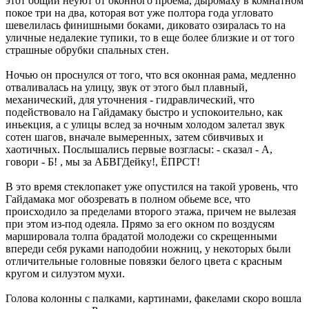
этот общий неуют от оконного проема, дыромаху в комнатном
покое три на два, которая вот уже полтора года угловато
шевелилась финишными боками, диковато озиралась то на
уличные недалекие тупики, то в еще более близкие и от того
страшные обрубки спальных стен.
Ночью он проснулся от того, что вся оконная рама, медленно
отваливалась на улицу, звук от этого был плавный,
механический, для уточнения - гидравлический, что
подействовало на Гайдамаку быстро и успокоительно, как
иньекция, а с улицы вслед за ночным холодом залетал звук
сотен шагов, вначале вымеренных, затем сбивчивых и
хаотичных. Послышались первые возгласы: - сказал - А,
говори - Б! , мы за АБВГДейку!, ЁПРСТ!
В это время стеклопакет уже опустился на такой уровень, что
Гайдамака мог обозревать в полном обьеме все, что
происходило за пределами второго этажа, причем не вылезая
при этом из-под одеяла. Прямо за его окном по воздусям
маршировала толпа брадатой молодежи со скрещенными
впереди себя руками наподобии ножниц, у некоторых были
отличительные головные повязки белого цвета с красным
кругом и силуэтом мухи.
Голова колонны с палками, картинами, факелами скоро вошла