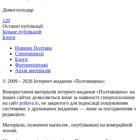
Домогосподар
120
Останні публікації:
Більше публікацій
Блоги
Новини Полтави
Спецпроекти
Блоги
Фоторепортажі
Архів матеріалів
© 2009 – 2026 Інтернет-видання «Полтавщина»
Використання матеріалів інтернет-видання «Полтавщина» на
інших сайтах дозволяється лише за наявності гіперпосилання
на сайт
poltava.to
, не закритого для індексації пошуковими
системами; у друкованих виданнях — лише за погодженням з
редакцією.
Матеріали, позначені написом
, опубліковані на комерційній
основі.