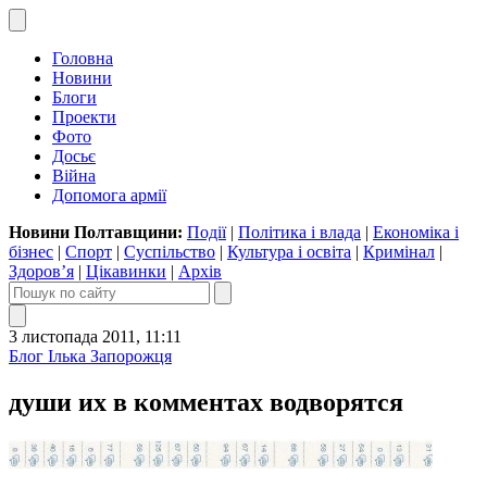
Головна
Новини
Блоги
Проекти
Фото
Досьє
Війна
Допомога армії
Новини Полтавщини:
Події
|
Політика і влада
|
Економіка і
бізнес
|
Спорт
|
Суспільство
|
Культура і освіта
|
Кримінал
|
Здоров’я
|
Цікавинки
|
Архів
3 листопада 2011, 11:11
Блог Ілька Запорожця
души их в комментах водворятся