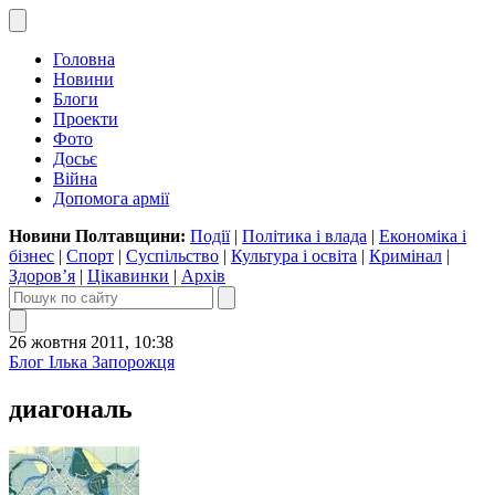
Головна
Новини
Блоги
Проекти
Фото
Досьє
Війна
Допомога армії
Новини Полтавщини:
Події
|
Політика і влада
|
Економіка і
бізнес
|
Спорт
|
Суспільство
|
Культура і освіта
|
Кримінал
|
Здоров’я
|
Цікавинки
|
Архів
26 жовтня 2011, 10:38
Блог Ілька Запорожця
диагональ