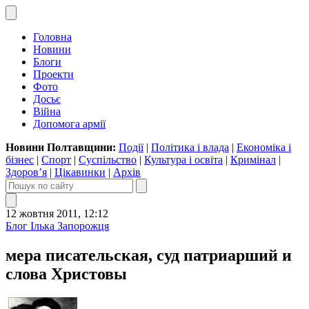
Головна
Новини
Блоги
Проекти
Фото
Досьє
Війна
Допомога армії
Новини Полтавщини:
Події
|
Політика і влада
|
Економіка і
бізнес
|
Спорт
|
Суспільство
|
Культура і освіта
|
Кримінал
|
Здоров’я
|
Цікавинки
|
Архів
12 жовтня 2011, 12:12
Блог Ілька Запорожця
мера писательская, суд патриарший и
слова Христовы