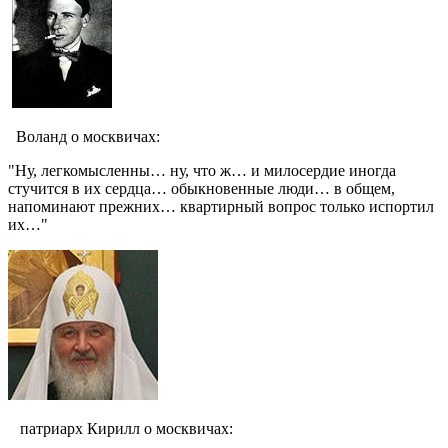
Воланд о москвичах:
"Ну, легкомысленны… ну, что ж… и милосердие иногда
стучится в их сердца… обыкновенные люди… в общем,
напоминают прежних… квартирный вопрос только испортил
их…"
патриарх Кирилл о москвичах: